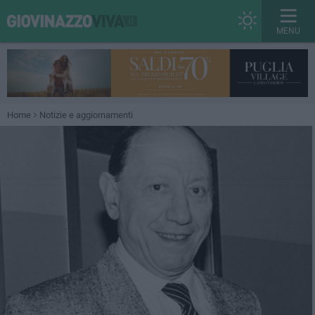
MENU
Home
Notizie e aggiornamenti