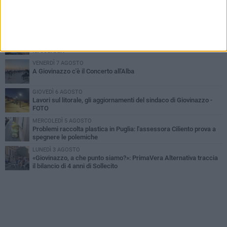
LUNEDÌ 3 AGOSTO
Miss Mamma Italiana: premiata anche una giovinazzese
MARTEDÌ 4 AGOSTO
Liquidi oleosi sul litorale di Giovinazzo, rimossa macchia di
idrocarburi
VENERDÌ 7 AGOSTO
A Giovinazzo c'è il Concerto all'Alba
GIOVEDÌ 6 AGOSTO
Lavori sul litorale, gli aggiornamenti del sindaco di Giovinazzo -
FOTO
MERCOLEDÌ 5 AGOSTO
Problemi raccolta plastica in Puglia: l'assessora Ciliento prova a
spegnere le polemiche
LUNEDÌ 3 AGOSTO
«Giovinazzo, a che punto siamo?»: PrimaVera Alternativa traccia
il bilancio di 4 anni di Sollecito