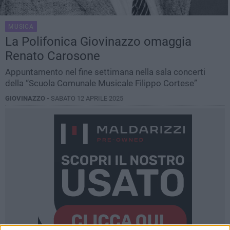
MUSICA
La Polifonica Giovinazzo omaggia
Renato Carosone
Appuntamento nel fine settimana nella sala concerti
della “Scuola Comunale Musicale Filippo Cortese”
GIOVINAZZO -
SABATO 12 APRILE 2025