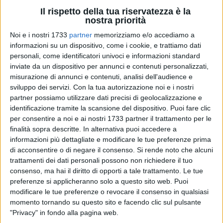
Il rispetto della tua riservatezza è la
nostra priorità
5
Noi e i nostri 1733
partner
memorizziamo e/o accediamo a
A cura di
MARZIA MORVA
informazioni su un dispositivo, come i cookie, e trattiamo dati
personali, come identificatori univoci e informazioni standard
inviate da un dispositivo per annunci e contenuti personalizzati,
misurazione di annunci e contenuti, analisi dell'audience e
Il repertorio evergreen, appartenuto a un artista simpatico e
sviluppo dei servizi.
Con la tua autorizzazione noi e i nostri
originale qual è stato l'indimenticabile
Renato Carosone,
partner possiamo utilizzare dati precisi di geolocalizzazione e
sarà fulcro delle serate-spettacolo di
sabato 12 e domenica
identificazione tramite la scansione del dispositivo. Puoi fare clic
per consentire a noi e ai nostri 1733 partner il trattamento per le
13 aprile,
nate con il patrocinio della "Città di Giovinazzo".
finalità sopra descritte. In alternativa puoi accedere a
informazioni più dettagliate e modificare le tue preferenze prima
Infatti, alle ore 20.30,
nella sala concerti della "Scuola
di acconsentire o di negare il consenso.
Si rende noto che alcuni
Comunale Musicale Filippo Cortese"
a Giovinazzo, andrà in
trattamenti dei dati personali possono non richiedere il tuo
scena lo spettacolo che renderà omaggio al grande pianista,
consenso, ma hai il diritto di opporti a tale trattamento. Le tue
compositore, direttore d'orchestra e cantautore partenopeo,
preferenze si applicheranno solo a questo sito web. Puoi
oltre che grande autore e interprete anche nell'ambito jazz e
modificare le tue preferenze o revocare il consenso in qualsiasi
momento tornando su questo sito e facendo clic sul pulsante
di musica leggera.
"Privacy" in fondo alla pagina web.