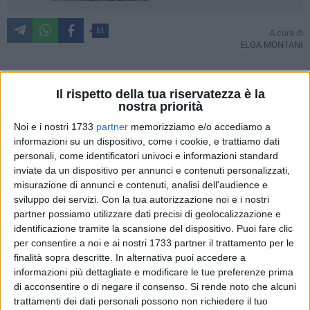
51
A cura di
ELGA MONTANI
Il rispetto della tua riservatezza è la
Manifestazione in piazza ieri mattina a Bari. A protestare
nostra priorità
agricoltori, allevatori e pescatori che lamentano compensi
Noi e i nostri 1733
partner
memorizziamo e/o accediamo a
che non riescono neanche a coprire i costi di produzione, con
informazioni su un dispositivo, come i cookie, e trattiamo dati
il balzo dei beni energetici che si trasferisce a valanga sui
personali, come identificatori univoci e informazioni standard
bilanci delle imprese agricole, costrette a vendere sottocosto,
inviate da un dispositivo per annunci e contenuti personalizzati,
mentre lo sciopero dei Tir con i blocchi stradali sta
misurazione di annunci e contenuti, analisi dell'audience e
provocando danni incalcolabili, con i prodotti deperibili come
sviluppo dei servizi.
Con la tua autorizzazione noi e i nostri
frutta, verdura, funghi e fiori fermi nei magazzini che
partner possiamo utilizzare dati precisi di geolocalizzazione e
identificazione tramite la scansione del dispositivo. Puoi fare clic
marciscono e il rischio concreto di scaffali vuoti.
per consentire a noi e ai nostri 1733 partner il trattamento per le
Per portare ai manifestanti la solidarietà dell'intera comunità
finalità sopra descritte. In alternativa puoi accedere a
di Giovinazzo, rappresentata nel capoluogo anche dal
informazioni più dettagliate e modificare le tue preferenze prima
gonfalone issato dagli agenti di Polizia Locale, c'era anche il
di acconsentire o di negare il consenso.
Si rende noto che alcuni
sindaco Tommaso Depalma, il quale come molti
trattamenti dei dati personali possono non richiedere il tuo