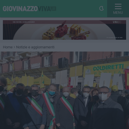
MENU
Home
Notizie e aggiornamenti