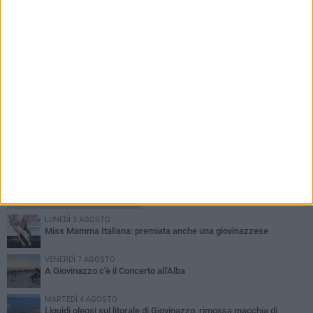
PIÙ LETTI QUESTA SETTIMANA
LUNEDÌ 3 AGOSTO
Miss Mamma Italiana: premiata anche una giovinazzese
VENERDÌ 7 AGOSTO
A Giovinazzo c'è il Concerto all'Alba
MARTEDÌ 4 AGOSTO
Liquidi oleosi sul litorale di Giovinazzo, rimossa macchia di