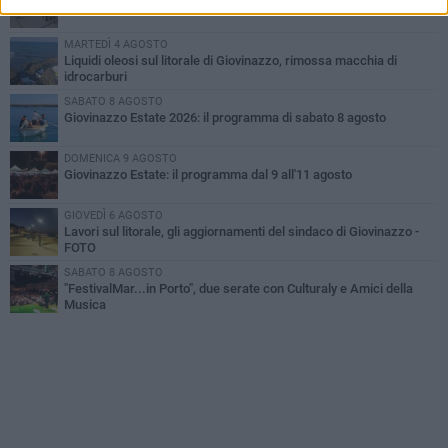
A Giovinazzo c'è il Concerto all'Alba
MARTEDÌ 4 AGOSTO
Liquidi oleosi sul litorale di Giovinazzo, rimossa macchia di
idrocarburi
SABATO 8 AGOSTO
Giovinazzo Estate 2026: il programma di sabato 8 agosto
DOMENICA 9 AGOSTO
Giovinazzo Estate: il programma dal 9 all'11 agosto
GIOVEDÌ 6 AGOSTO
Lavori sul litorale, gli aggiornamenti del sindaco di Giovinazzo -
FOTO
SABATO 8 AGOSTO
"FestivalMar...in Porto", due serate con Culturaly e Amici della
Musica