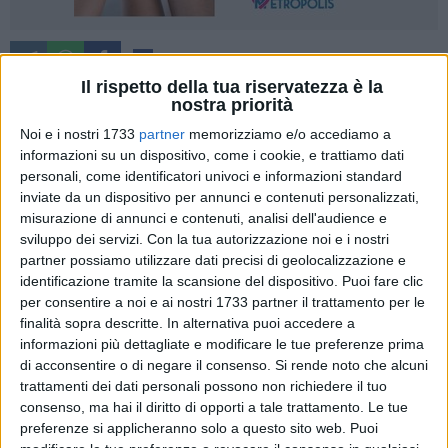
4
Il rispetto della tua riservatezza è la
nostra priorità
Noi e i nostri 1733
partner
memorizziamo e/o accediamo a
«Come sempre, e non soltanto in occasione del mese di
informazioni su un dispositivo, come i cookie, e trattiamo dati
marzo, la nostra Amministrazione comunale è attenta a
personali, come identificatori univoci e informazioni standard
promuovere, sostenere ed organizzare eventi ed incontri per
inviate da un dispositivo per annunci e contenuti personalizzati,
sensibilizzare ed informare l'opinione pubblica, in modo
misurazione di annunci e contenuti, analisi dell'audience e
sempre più deciso e capillare, sulla lotta ed il contrasto ad
sviluppo dei servizi.
Con la tua autorizzazione noi e i nostri
ogni forma di violenza, sulle donne e non solo. Celebrare l'8
partner possiamo utilizzare dati precisi di geolocalizzazione e
identificazione tramite la scansione del dispositivo. Puoi fare clic
marzo ci impone, alla luce di una vera e propria emergenza
per consentire a noi e ai nostri 1733 partner il trattamento per le
sociale, di diffondere con ogni mezzo a disposizione
la
finalità sopra descritte. In alternativa puoi accedere a
cultura del rispetto, dell'affettività felice e delle relazioni
informazioni più dettagliate e modificare le tue preferenze prima
non tossiche.
Ecco perché, anche quest'anno, abbiamo
di acconsentire o di negare il consenso.
Si rende noto che alcuni
deciso di sostenere e promuovere, per tutta la prima metà del
trattamenti dei dati personali possono non richiedere il tuo
mese di marzo, iniziative che coinvolgeranno tante
consenso, ma hai il diritto di opporti a tale trattamento. Le tue
generazioni di nostri concittadini, dai bambini agli adulti».
preferenze si applicheranno solo a questo sito web. Puoi