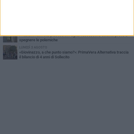
A Giovinazzo c'è il Concerto all'Alba
GIOVEDÌ 6 AGOSTO
Lavori sul litorale, gli aggiornamenti del sindaco di Giovinazzo -
FOTO
MERCOLEDÌ 5 AGOSTO
Problemi raccolta plastica in Puglia: l'assessora Ciliento prova a
spegnere le polemiche
LUNEDÌ 3 AGOSTO
«Giovinazzo, a che punto siamo?»: PrimaVera Alternativa traccia
il bilancio di 4 anni di Sollecito