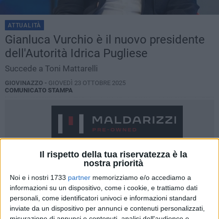
ATTUALITÀ
Gianluca Vurchio è il nuovo presidente
dell'Autorità Idrica Pugliese
Succede a Toni Mattarelli
GIOVINAZZO -
GIOVEDÌ 23 OTTOBRE 2025
COMUNICATO STAMPA
Il rispetto della tua riservatezza è la
nostra priorità
Noi e i nostri 1733
partner
memorizziamo e/o accediamo a
informazioni su un dispositivo, come i cookie, e trattiamo dati
personali, come identificatori univoci e informazioni standard
inviate da un dispositivo per annunci e contenuti personalizzati,
misurazione di annunci e contenuti, analisi dell'audience e