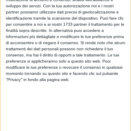
sviluppo dei servizi.
Con la tua autorizzazione noi e i nostri
partner possiamo utilizzare dati precisi di geolocalizzazione e
9
identificazione tramite la scansione del dispositivo. Puoi fare clic
per consentire a noi e ai nostri 1733 partner il trattamento per le
finalità sopra descritte. In alternativa puoi accedere a
informazioni più dettagliate e modificare le tue preferenze prima
È
Gianluca Vurchio,
sindaco di Cellamare, il nuovo
di acconsentire o di negare il consenso.
Si rende noto che alcuni
Presidente dell'Autorità Idrica Pugliese (AIP)
. L'elezione
trattamenti dei dati personali possono non richiedere il tuo
questa mattina all'unanimità in seno al Consiglio Direttivo,
consenso, ma hai il diritto di opporti a tale trattamento. Le tue
preferenze si applicheranno solo a questo sito web. Puoi
convocato per eleggere il successore di Toni Matarrelli, che
modificare le tue preferenze o revocare il consenso in qualsiasi
ha rassegnato le proprie dimissioni la scorsa settimana
momento tornando su questo sito e facendo clic sul pulsante
dopo aver guidato l'AIP negli ultimi 5 anni.
"Privacy" in fondo alla pagina web.
L'elezione di Vurchio – figura istituzionale di comprovata
esperienza amministrativa e profonda conoscenza del
territorio – segna un passaggio importante per la continuità
dell'azione dell'Ente di governo d'ambito del servizio idrico
integrato, chiamato a coordinare la pianificazione e la
gestione di una risorsa strategica per lo sviluppo sostenibile