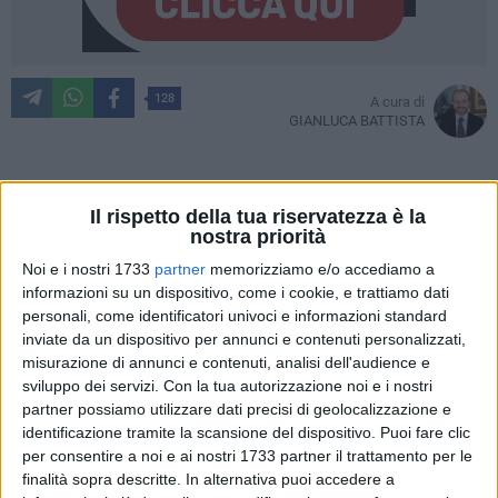
128
A cura di
GIANLUCA BATTISTA
Fare chiarezza. Era questo il nostro intento, totalmente e a
Il rispetto della tua riservatezza è la
nostra priorità
beneficio dei lettori.
Noi e i nostri 1733
partner
memorizziamo e/o accediamo a
L'ordinanza con cui ieri, 2 luglio, il Presidente della Regione
informazioni su un dispositivo, come i cookie, e trattiamo dati
personali, come identificatori univoci e informazioni standard
Puglia,
Michele Emiliano,
ha riaperto da oggi a
sagre, fiere e
inviate da un dispositivo per annunci e contenuti personalizzati,
feste popolari
aveva ingenerato in molti giovinazzesi la
misurazione di annunci e contenuti, analisi dell'audience e
speranza che si potesse regolarmente svolgere la Festa
sviluppo dei servizi.
Con la tua autorizzazione noi e i nostri
Patronale in onore di Maria SS di Corsignano.
partner possiamo utilizzare dati precisi di geolocalizzazione e
Non è così, come la nostra testata ha anticipato nell'articolo
identificazione tramite la scansione del dispositivo. Puoi fare clic
che spiega in cosa consistano le Linee Guida emanate
per consentire a noi e ai nostri 1733 partner il trattamento per le
dall'Ente regionale.
finalità sopra descritte. In alternativa puoi accedere a