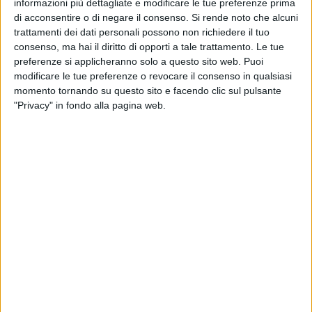
informazioni più dettagliate e modificare le tue preferenze prima
Per fare ulteriore pulizia di false notizie e cercare di esplicare
di acconsentire o di negare il consenso.
Si rende noto che alcuni
al meglio quanto accadrà in agosto a Giovinazzo, abbiamo
trattamenti dei dati personali possono non richiedere il tuo
intercettato telefonicamente il Presidente del Comitato Feste
consenso, ma hai il diritto di opporti a tale trattamento. Le tue
Patronali,
Gaetano Dagostino
. E questo e ciò che ci ha detto.
preferenze si applicheranno solo a questo sito web. Puoi
modificare le tue preferenze o revocare il consenso in qualsiasi
momento tornando su questo sito e facendo clic sul pulsante
Presidente, in tanti ci scrivono premendo per un
"Privacy" in fondo alla pagina web.
allargamento anche alle Feste religiose dell'ordinanza
regionale. Sappiamo che così non potrà essere. Ci dica
cosa pensa in merito?
Sappiamo quanto sia importante per la nostra comunità il
mese di agosto, mese della Festa Patronale in onore della
Madonna di Corsignano. Dal 2017, abbiamo ricostituito il
Comitato, con l'impegno di rilanciare la nostra Festa,
rinnovare l'entusiasmo, affinché ritornasse ad essere un
momento di unione per l'intera Città, rinsaldando il senso di
appartenenza e la memoria della nostra Storia con il ritorno
nella terra natia dei giovinazzesi sparsi per il mondo. Questi
primi mesi del 2020 però ci hanno riservato il dramma della