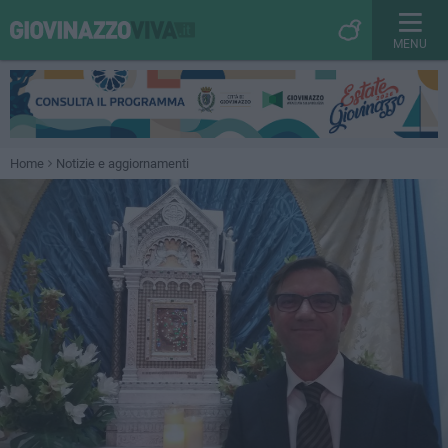
MENU
Home
Notizie e aggiornamenti