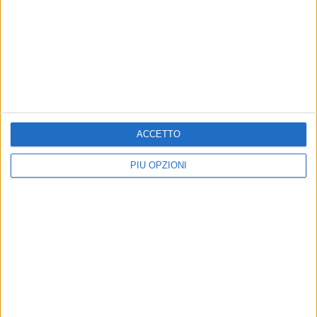
ACCETTO
PIÙ OPZIONI
Altri contenuti a tema