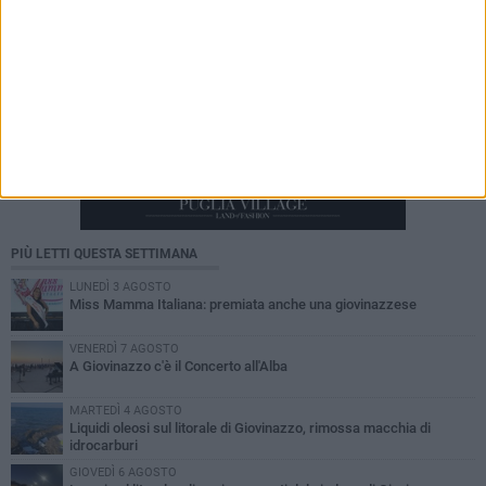
PIÙ LETTI QUESTA SETTIMANA
LUNEDÌ 3 AGOSTO
Miss Mamma Italiana: premiata anche una giovinazzese
VENERDÌ 7 AGOSTO
A Giovinazzo c'è il Concerto all'Alba
MARTEDÌ 4 AGOSTO
Liquidi oleosi sul litorale di Giovinazzo, rimossa macchia di
idrocarburi
GIOVEDÌ 6 AGOSTO