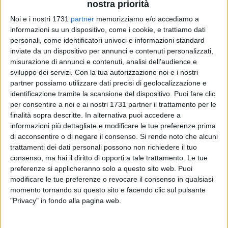
nostra priorità
Noi e i nostri 1731
partner
memorizziamo e/o accediamo a
informazioni su un dispositivo, come i cookie, e trattiamo dati
77
personali, come identificatori univoci e informazioni standard
inviate da un dispositivo per annunci e contenuti personalizzati,
misurazione di annunci e contenuti, analisi dell'audience e
sviluppo dei servizi.
Con la tua autorizzazione noi e i nostri
La campagna olivicola è appena iniziata, ma è già
allarme
partner possiamo utilizzare dati precisi di geolocalizzazione e
furti
nelle campagne di Giovinazzo. Squadre bene armate ed
identificazione tramite la scansione del dispositivo. Puoi fare clic
equipaggiate fanno razzia di olive sul territorio, rivendendo il
per consentire a noi e ai nostri 1731 partner il trattamento per le
raccolto al mercato nero.
finalità sopra descritte. In alternativa puoi accedere a
informazioni più dettagliate e modificare le tue preferenze prima
Le
Guardie Campestri
sono in prima linea nel presidiare
di acconsentire o di negare il consenso.
Si rende noto che alcuni
l'agro cittadino, anche se l'impresa è talvolta ardua, sia per la
trattamenti dei dati personali possono non richiedere il tuo
consenso, ma hai il diritto di opporti a tale trattamento. Le tue
destrezza dei ladri che per l'estensione dell'area controllata
preferenze si applicheranno solo a questo sito web. Puoi
da ciascuna pattuglia. Tuttavia il controllo ha prodotto, ieri
modificare le tue preferenze o revocare il consenso in qualsiasi
pomeriggio, in un appezzamento di terra in località Macchia
momento tornando su questo sito e facendo clic sul pulsante
di Mare, un intervento che ha sventato il furto di
3 quintali di
"Privacy" in fondo alla pagina web.
olive
, oltre al sequestro di sacchi, teli e attrezzature
necessarie alla razzia, anche se nessun malvivente è stato