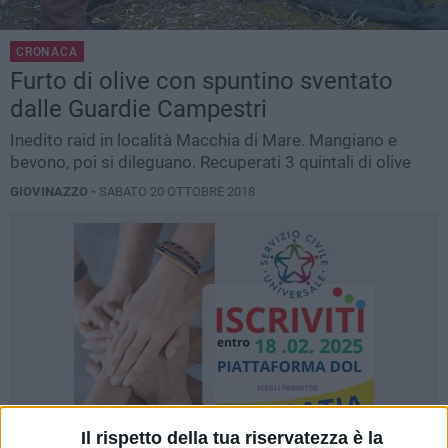
CRONACA
Furto di olive con spuntino sventato
dalle Guardie Campestri
Inedito raid in località Macchia di Mare. Mangiano e
bevono, poi si dileguano. Recuperati 3 quintali di olive
GIOVINAZZO -
SABATO 20 OTTOBRE 2018
Il rispetto della tua riservatezza è la