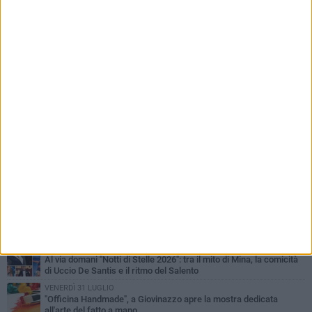
PIÙ LETTI QUESTA SETTIMANA
LUNEDÌ 3 AGOSTO
Miss Mamma Italiana: premiata anche una giovinazzese
MARTEDÌ 4 AGOSTO
Liquidi oleosi sul litorale di Giovinazzo, rimossa macchia di
idrocarburi
VENERDÌ 31 LUGLIO
Al via domani "Notti di Stelle 2026": tra il mito di Mina, la comicità
di Uccio De Santis e il ritmo del Salento
VENERDÌ 31 LUGLIO
"Officina Handmade", a Giovinazzo apre la mostra dedicata
all'arte del fatto a mano