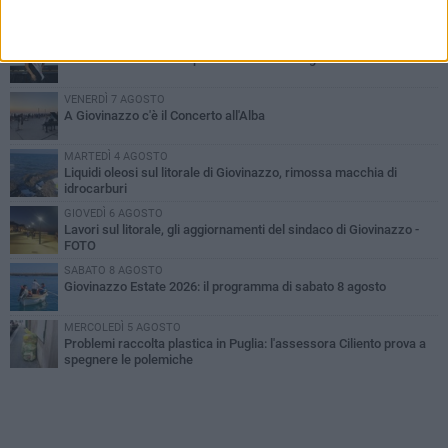
PIÙ LETTI QUESTA SETTIMANA
LUNEDÌ 3 AGOSTO
Miss Mamma Italiana: premiata anche una giovinazzese
VENERDÌ 7 AGOSTO
A Giovinazzo c'è il Concerto all'Alba
MARTEDÌ 4 AGOSTO
Liquidi oleosi sul litorale di Giovinazzo, rimossa macchia di
idrocarburi
GIOVEDÌ 6 AGOSTO
Lavori sul litorale, gli aggiornamenti del sindaco di Giovinazzo -
FOTO
SABATO 8 AGOSTO
Giovinazzo Estate 2026: il programma di sabato 8 agosto
MERCOLEDÌ 5 AGOSTO
Problemi raccolta plastica in Puglia: l'assessora Ciliento prova a
spegnere le polemiche