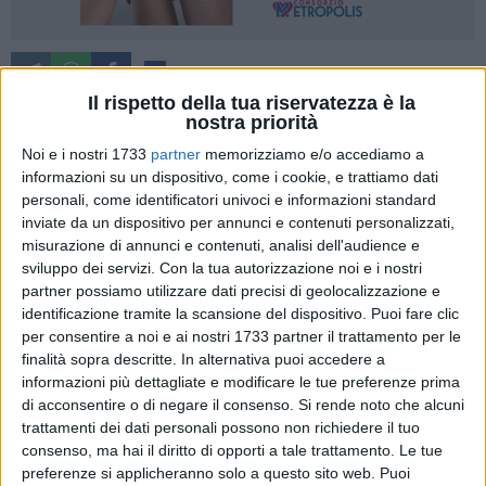
2
Il rispetto della tua riservatezza è la
nostra priorità
Noi e i nostri 1733
partner
memorizziamo e/o accediamo a
Come sono andati i
Fuochi di Sant'Antonio Abate?
informazioni su un dispositivo, come i cookie, e trattiamo dati
Le migliaia di persone arrivate anche da fuori regione
personali, come identificatori univoci e informazioni standard
testimoniano un gradimento notevole. A Giovinazzo qualche
inviate da un dispositivo per annunci e contenuti personalizzati,
polemica, al solito, soprattutto alla vigilia, non è mancata. A
misurazione di annunci e contenuti, analisi dell'audience e
prendere la parola dopo un voluto silenzio è la
Cooperativa
sviluppo dei servizi.
Con la tua autorizzazione noi e i nostri
Jobra
che organizza l'evento.
partner possiamo utilizzare dati precisi di geolocalizzazione e
Questa la loro lettera aperta alla città firmata dal presidente
identificazione tramite la scansione del dispositivo. Puoi fare clic
per consentire a noi e ai nostri 1733 partner il trattamento per le
Giuseppe Ignomiriello.
finalità sopra descritte. In alternativa puoi accedere a
informazioni più dettagliate e modificare le tue preferenze prima
«Sono trascorsi poco più di trenta giorni dall'appuntamento
di acconsentire o di negare il consenso.
Si rende noto che alcuni
dei Fuochi di S. Antonio Abate – edizione 2026. Dopo aver
trattamenti dei dati personali possono non richiedere il tuo
smaltito l'entusiasmo per la buona riuscita e aver
consenso, ma hai il diritto di opporti a tale trattamento. Le tue
piacevolmente letto e ascoltato i vari commenti desideriamo
preferenze si applicheranno solo a questo sito web. Puoi