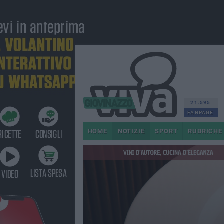
21.595
FANPAGE
HOME
NOTIZIE
SPORT
RUBRICHE