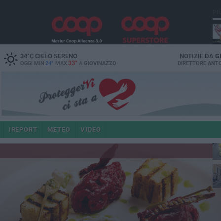
PI
34
°C
CIELO SERENO
NOTIZIE DA
G
33°
OGGI MIN
24°
MAX
A
GIOVINAZZO
DIRETTORE
ANTO
IREPORT
METEO
VIDEO
po
4 a