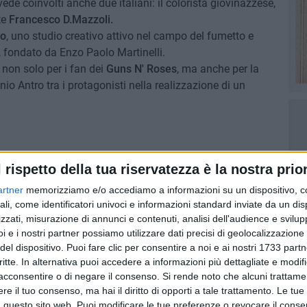
ede coinvolti anche due italiani: il colorista giovinazzese,
te
Francesco D.Mazzoli.
io
, uno studio creativo attivo nel campo del fumetto e
, fondato da Enzo Paolo Martinelli.
non solo per i fan dei
Guns N' Roses
, ma anche per la
io Antro tra i protagonisti nella realizzazione di un
la storia insieme al co-fondatore e presidente di Sumerian
l rispetto della tua riservatezza è la nostra prior
te for Destruction" è un crudo sogno febbrile neon-noir,
erpunk.
artner
memorizziamo e/o accediamo a informazioni su un dispositivo, c
 cui la ribellione non è solo atteggiamento, è
ali, come identificatori univoci e informazioni standard inviate da un di
zzati, misurazione di annunci e contenuti, analisi dell'audience e svilupp
 una nota.
"È Axl come non l'avete mai visto prima, in
i e i nostri partner possiamo utilizzare dati precisi di geolocalizzazione 
 dell'umanità".
del dispositivo. Puoi fare clic per consentire a noi e ai nostri 1733 partn
disegni di Frank Mazzoli ("Dune: Edge Of A Crysknife" ,
critte. In alternativa puoi accedere a informazioni più dettagliate e modif
io Antro ( "Hell Is Us" , "The Offspring: Come Out And
acconsentire o di negare il consenso.
Si rende noto che alcuni trattamen
rican Psycho" ). La serie fonde la costruzione di un
e il tuo consenso, ma hai il diritto di opporti a tale trattamento. Le tue
ione che ha caratterizzato Axl Rose per decenni.
 questo sito web. Puoi modificare le tue preferenze o revocare il conse