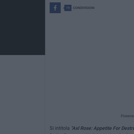
19
CONDIVISIONI
Powere
Si intitola
"Axl Rose: Appetite For Destr