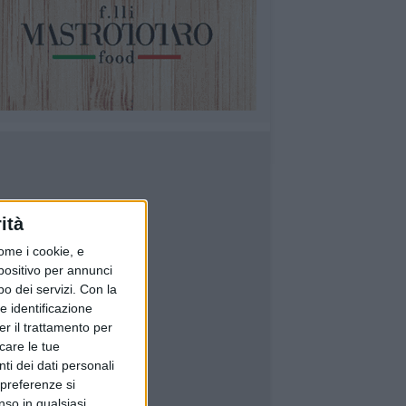
ità
ome i cookie, e
spositivo per annunci
o dei servizi.
Con la
e identificazione
er il trattamento per
icare le tue
ti dei dati personali
 preferenze si
nso in qualsiasi