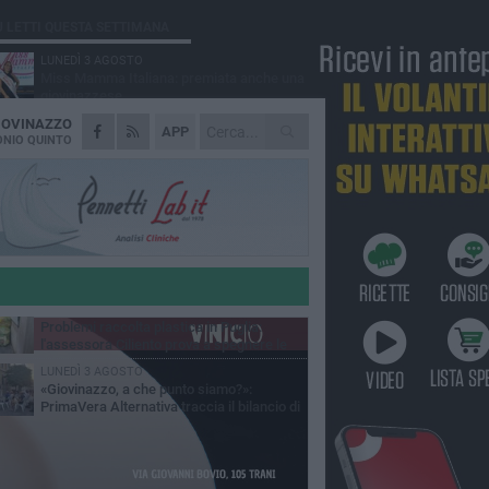
Ù LETTI QUESTA SETTIMANA
LUNEDÌ 3 AGOSTO
Miss Mamma Italiana: premiata anche una
giovinazzese
IOVINAZZO
MARTEDÌ 4 AGOSTO
APP
Liquidi oleosi sul litorale di Giovinazzo,
NIO QUINTO
rimossa macchia di idrocarburi
VENERDÌ 7 AGOSTO
A Giovinazzo c'è il Concerto all'Alba
GIOVEDÌ 6 AGOSTO
Lavori sul litorale, gli aggiornamenti del
sindaco di Giovinazzo - FOTO
MERCOLEDÌ 5 AGOSTO
Problemi raccolta plastica in Puglia:
l'assessora Ciliento prova a spegnere le
lemiche
LUNEDÌ 3 AGOSTO
«Giovinazzo, a che punto siamo?»:
PrimaVera Alternativa traccia il bilancio di
nni di Sollecito