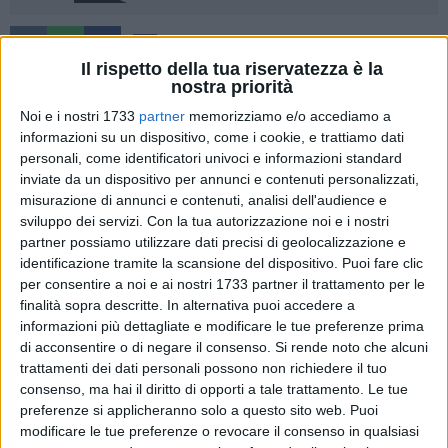
16
A cura di
LA REDAZIONE
Il rispetto della tua riservatezza è la
nostra priorità
Noi e i nostri 1733
partner
memorizziamo e/o accediamo a
informazioni su un dispositivo, come i cookie, e trattiamo dati
A partire da giovedì 4 e sino a domenica 7, la Sala San Felice
personali, come identificatori univoci e informazioni standard
ospiterà "Aprile musicale giovinazzese – Musica per tutti",
inviate da un dispositivo per annunci e contenuti personalizzati,
rassegna organizzata da "Angeli Eventi ETS", che si avvale
misurazione di annunci e contenuti, analisi dell'audience e
del patrocinio di Regione Puglia e Comune di Giovinazzo,
sviluppo dei servizi.
Con la tua autorizzazione noi e i nostri
Università degli studi di Bari "Aldo Moro", del prezioso
partner possiamo utilizzare dati precisi di geolocalizzazione e
contributo di Fondazione Puglia e della partnership della
identificazione tramite la scansione del dispositivo. Puoi fare clic
locale sezione Fidapa BPW.
per consentire a noi e ai nostri 1733 partner il trattamento per le
finalità sopra descritte. In alternativa puoi accedere a
informazioni più dettagliate e modificare le tue preferenze prima
di acconsentire o di negare il consenso.
Si rende noto che alcuni
IL PROGRAMMA
trattamenti dei dati personali possono non richiedere il tuo
Si inizia il 4 aprile, alle ore 20.00, con una serata a ingresso
consenso, ma hai il diritto di opporti a tale trattamento. Le tue
gratuito dal titolo "Tango est! – grandi interpreti", concerto
preferenze si applicheranno solo a questo sito web. Puoi
per contrabbasso e pianoforte che apre lo spazio dedicato ai
modificare le tue preferenze o revocare il consenso in qualsiasi