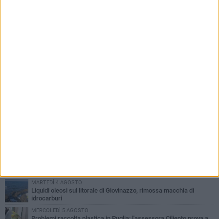
PIÙ LETTI QUESTA SETTIMANA
LUNEDÌ 3 AGOSTO
Miss Mamma Italiana: premiata anche una giovinazzese
MARTEDÌ 4 AGOSTO
Liquidi oleosi sul litorale di Giovinazzo, rimossa macchia di
idrocarburi
MERCOLEDÌ 5 AGOSTO
Problemi raccolta plastica in Puglia: l'assessora Ciliento prova a