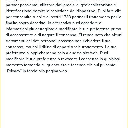
immenso d'amore, donare gli organi della diciottenne ad
partner possiamo utilizzare dati precisi di geolocalizzazione e
altre persone.
In otto vivranno una nuova vita grazie al fiore
identificazione tramite la scansione del dispositivo. Puoi fare clic
per consentire a noi e ai nostri 1733 partner il trattamento per le
di campo strappato ai suoi anni.
finalità sopra descritte. In alternativa puoi accedere a
informazioni più dettagliate e modificare le tue preferenze prima
Ieri sera c'è stata la fiaccolata in via Speranza, grande
di acconsentire o di negare il consenso.
Si rende noto che alcuni
vialone che unisce da decenni i quartieri baresi di Santo
trattamenti dei dati personali possono non richiedere il tuo
Spirito e Palese, a cui hanno partecipato circa tremila
consenso, ma hai il diritto di opporti a tale trattamento. Le tue
persone, tra cui il sindaco di Giovinazzo,
Tommaso Depalma
,
preferenze si applicheranno solo a questo sito web. Puoi
e la sua consorte, amici di
Loreto Mastroviti
, giovinazzese
modificare le tue preferenze o revocare il consenso in qualsiasi
momento tornando su questo sito e facendo clic sul pulsante
attuale compagno di una stravolta mamma Gina.
"Privacy" in fondo alla pagina web.
Associazioni laiche e cattoliche, gli scout, semplici cittadini,
la rete scolastica locale e alcuni politici, tra cui il Sindaco
Antonio Decaro,
il Consigliere regionale
Domenico
Damascelli
e quello comunale,
Michele Picaro,
oltre al
presidente del V Municipio,
Vincenzo Brandi,
hanno preso
parte ad una cerimonia sobria, culminata col lancio di
palloncini al led, desiderio mai esaudito della povera Giorgia
in occasione del suo recente diciottesimo compleanno.