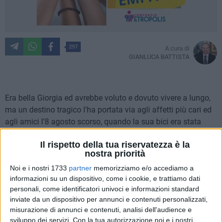
297
A cura di
GIANLUCA BATTISTA
Era bella Giorgia ed avrebbe voluto e dovuto vivere a lungo,
ma un destino tragico l'ha portata via agli affetti più cari ed
agli amici l'8 agosto scorso, quando la sua bici era stata
tamponata in
via Speranza
, a Santo Spirito, da un'auto
Il rispetto della tua riservatezza è la
guidata da una 29enne.
nostra priorità
L'urto col capo sul cordolo del marciapiede e poi la corsa
Noi e i nostri 1733
partner
memorizziamo e/o accediamo a
disperata in ospedale, l'intervento chirurgico e la notizia che
informazioni su un dispositivo, come i cookie, e trattiamo dati
ha paralizzato l'intera comunità del V Municipio: Giorgia non
personali, come identificatori univoci e informazioni standard
ce l'avrebbe fatta.
inviate da un dispositivo per annunci e contenuti personalizzati,
misurazione di annunci e contenuti, analisi dell'audience e
Il
papà Nico e la mamma Gina
hanno voluto, con un gesto
sviluppo dei servizi.
Con la tua autorizzazione noi e i nostri