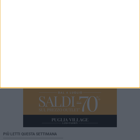
tornare a casa. Movida è opportunità ma va
governata»
5 AGOSTO 2026
Nuova vita per i giochi di piazzetta Kennedy
PIÙ LETTI QUESTA SETTIMANA