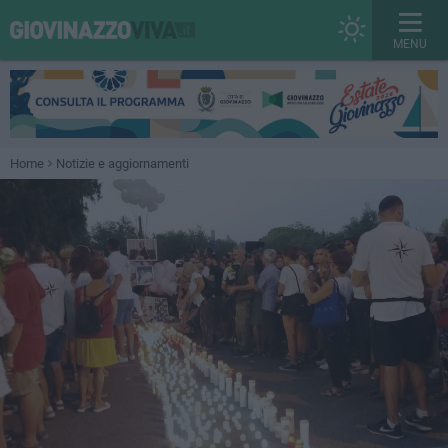
MENU
Home
Notizie e aggiornamenti