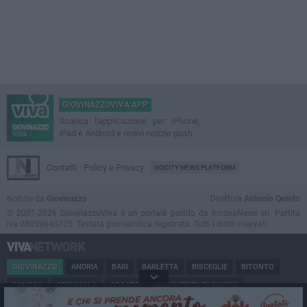
GIOVINAZZOVIVA APP
Scarica l'applicazione per iPhone,
iPad e Android e ricevi notizie push
Contatti
Policy e Privacy
GOCITY NEWS PLATFORM
Notizie da
Giovinazzo
Direttore
Antonio Quinto
© 2001-2026 GiovinazzoViva è un portale gestito da InnovaNews srl. Partita
iva 08059640725. Testata giornalistica registrata. Tutti i diritti riservati.
GIOVINAZZO
ANDRIA
BARI
BARLETTA
BISCEGLIE
BITONTO
CANOSA
CERIGNOLA
CORATO
MARGHERITA DI SAVOIA
MINERVINO
MODUGNO
MOLFETTA
PUGLIA
RUVO