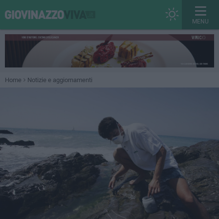
MENU
Home
Notizie e aggiornamenti