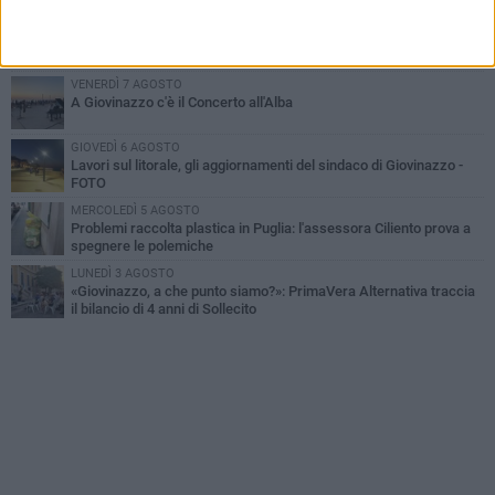
MARTEDÌ 4 AGOSTO
Liquidi oleosi sul litorale di Giovinazzo, rimossa macchia di
idrocarburi
VENERDÌ 7 AGOSTO
A Giovinazzo c'è il Concerto all'Alba
GIOVEDÌ 6 AGOSTO
Lavori sul litorale, gli aggiornamenti del sindaco di Giovinazzo -
FOTO
MERCOLEDÌ 5 AGOSTO
Problemi raccolta plastica in Puglia: l'assessora Ciliento prova a
spegnere le polemiche
LUNEDÌ 3 AGOSTO
«Giovinazzo, a che punto siamo?»: PrimaVera Alternativa traccia
il bilancio di 4 anni di Sollecito