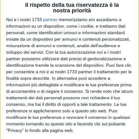
Il rispetto della tua riservatezza è la
nostra priorità
Noi e i nostri 1733
partner
memorizziamo e/o accediamo a
21
A cura di
informazioni su un dispositivo, come i cookie, e trattiamo dati
GIANLUCA BATTISTA
personali, come identificatori univoci e informazioni standard
inviate da un dispositivo per annunci e contenuti personalizzati,
misurazione di annunci e contenuti, analisi dell'audience e
sviluppo dei servizi.
Con la tua autorizzazione noi e i nostri
Le alte temperature, che hanno caratterizzato tutto il mese di
partner possiamo utilizzare dati precisi di geolocalizzazione e
luglio e la prima metà di agosto, hanno favorito la fioritura
identificazione tramite la scansione del dispositivo. Puoi fare clic
dell'Ostreopsis ovata nelle acque di Giovinazzo, con un
per consentire a noi e ai nostri 1733 partner il trattamento per le
incremento significativo delle cellule soprattutto sul litorale
finalità sopra descritte. In alternativa puoi accedere a
di Levante ed a sud.
informazioni più dettagliate e modificare le tue preferenze prima
di acconsentire o di negare il consenso.
Si rende noto che alcuni
In quel tratto costiero, infatti, secondo i dati forniti da ARPA
trattamenti dei dati personali possono non richiedere il tuo
consenso, ma hai il diritto di opporti a tale trattamento. Le tue
Puglia, nella seconda quindicina di luglio la presenza di
preferenze si applicheranno solo a questo sito web. Puoi
quella che volgarmente è chiamata alga tossica è stata
modificare le tue preferenze o revocare il consenso in qualsiasi
classificata come
«molto abbondante»
. In particolare lungo
momento tornando su questo sito e facendo clic sul pulsante
la litoranea che corre verso il popoloso quartiere di Santo
"Privacy" in fondo alla pagina web.
Spirito la concentrazione è stata di
23.590 cellule per litro
di