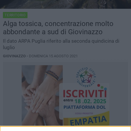
TERRITORIO
Alga tossica, concentrazione molto
abbondante a sud di Giovinazzo
Il dato ARPA Puglia riferito alla seconda quindicina di
luglio
GIOVINAZZO -
DOMENICA 15 AGOSTO 2021