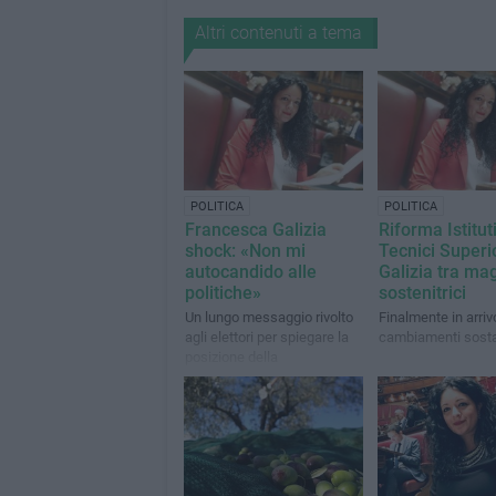
Altri contenuti a tema
POLITICA
POLITICA
Francesca Galizia
Riforma Istitut
shock: «Non mi
Tecnici Superio
autocandido alle
Galizia tra mag
politiche»
sostenitrici
Un lungo messaggio rivolto
Finalmente in arriv
agli elettori per spiegare la
cambiamenti sosta
posizione della
parlamentare giovinazzese