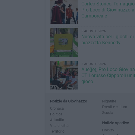
Corteo Storico, l'omaggio
Pro Loco di Giovinazzo a
Camporeale
5 AGOSTO 2026
Nuova vita per i giochi di
piazzetta Kennedy
5 AGOSTO 2026
Auè(je), Pro Loco Giovin
CT Lorusso-Cipparoli unit
gioco
Notizie da Giovinazzo
Nightlife
Eventi e cultura
Cronaca
Scuola
Politica
Attualità
Notizie sportive
Vita di città
Hockey
Territorio