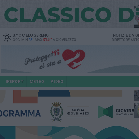
PI
37
°C
CIELO SERENO
NOTIZIE DA
G
31.5°
OGGI MIN
23°
MAX
A
GIOVINAZZO
DIRETTORE
ANTO
e i
IREPORT
METEO
VIDEO
4 a
po