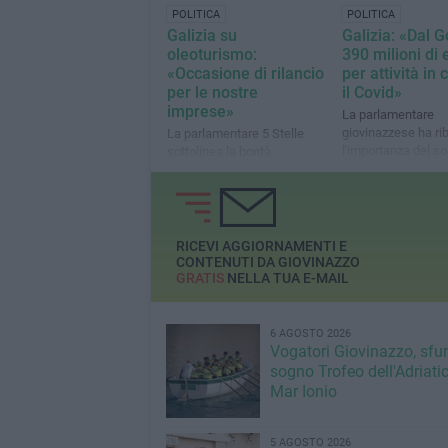
POLITICA
POLITICA
Galizia su
Galizia: «Dal 
oleoturismo:
390 milioni di 
«Occasione di rilancio
per attività in c
per le nostre
il Covid»
imprese»
La parlamentare
giovinazzese ha ri
La parlamentare 5 Stelle
l'importanza del s
sottolinea la bontà
anche per settori 
dell'operato del Governo
dell'economia loc
quello del wedding
RICEVI AGGIORNAMENTI E
CONTENUTI DA GIOVINAZZO
GRATIS
NELLA TUA E-MAIL
6 AGOSTO 2026
Vogatori Giovinazzo, sfu
sogno Trofeo dell'Adriatic
Mar Ionio
5 AGOSTO 2026