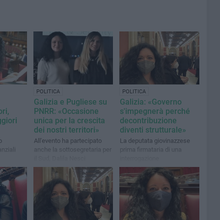
POLITICA
POLITICA
i
Galizia e Pugliese su
Galizia: «Governo
ri,
PNRR: «Occasione
s'impegnerà perché
giori
unica per la crescita
decontribuzione
dei nostri territori»
diventi strutturale»
o
All'evento ha partecipato
La deputata giovinazzese
nziali
anche la sottosegretaria per
prima firmataria di una
il Sud, Dalila Nesci
interrogazione