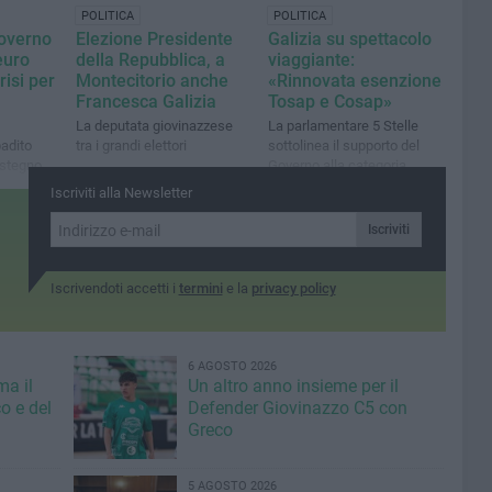
POLITICA
POLITICA
Governo
Elezione Presidente
Galizia su spettacolo
euro
della Repubblica, a
viaggiante:
risi per
Montecitorio anche
«Rinnovata esenzione
Francesca Galizia
Tosap e Cosap»
La deputata giovinazzese
La parlamentare 5 Stelle
badito
tra i grandi elettori
sottolinea il supporto del
ostegno
Governo alla categoria
chiave
Iscriviti alla Newsletter
ale come
Iscriviti
Iscrivendoti accetti i
termini
e la
privacy policy
6 AGOSTO 2026
ma il
Un altro anno insieme per il
o e del
Defender Giovinazzo C5 con
Greco
5 AGOSTO 2026