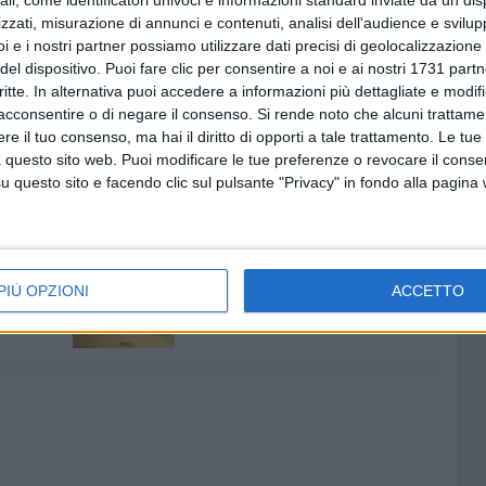
ali, come identificatori univoci e informazioni standard inviate da un di
ecipare alla consultazione pubblica con proprie
zzati, misurazione di annunci e contenuti, analisi dell'audience e svilupp
i e i nostri partner possiamo utilizzare dati precisi di geolocalizzazione 
del dispositivo. Puoi fare clic per consentire a noi e ai nostri 1731 partn
critte. In alternativa puoi accedere a informazioni più dettagliate e modif
glia agroalimentare può fare un passo enorme verso un
acconsentire o di negare il consenso.
Si rende noto che alcuni trattamen
tico e dell'impatto ecologico delle proprie lavorazioni»
,
e il tuo consenso, ma hai il diritto di opporti a tale trattamento. Le tue
 questo sito web. Puoi modificare le tue preferenze o revocare il conse
questo sito e facendo clic sul pulsante "Privacy" in fondo alla pagina
6 AGOSTO 2026
Lavori sul litorale, gli
PIÙ OPZIONI
ACCETTO
la
aggiornamenti del sindaco di
o
Giovinazzo - FOTO