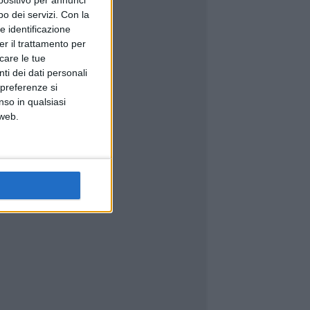
spositivo per annunci
o dei servizi.
Con la
e identificazione
er il trattamento per
icare le tue
ti dei dati personali
 preferenze si
nso in qualsiasi
 web.