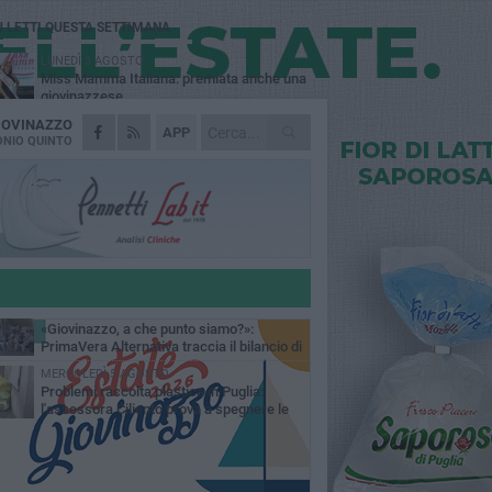
Ù LETTI QUESTA SETTIMANA
LUNEDÌ 3 AGOSTO
Miss Mamma Italiana: premiata anche una
giovinazzese
IOVINAZZO
MARTEDÌ 4 AGOSTO
APP
Liquidi oleosi sul litorale di Giovinazzo,
NIO QUINTO
rimossa macchia di idrocarburi
VENERDÌ 31 LUGLIO
Al via domani "Notti di Stelle 2026": tra il
mito di Mina, la comicità di Uccio De Santis
l ritmo del Salento
VENERDÌ 31 LUGLIO
"Officina Handmade", a Giovinazzo apre la
mostra dedicata all'arte del fatto a mano
LUNEDÌ 3 AGOSTO
«Giovinazzo, a che punto siamo?»:
PrimaVera Alternativa traccia il bilancio di
nni di Sollecito
MERCOLEDÌ 5 AGOSTO
Problemi raccolta plastica in Puglia:
l'assessora Ciliento prova a spegnere le
lemiche