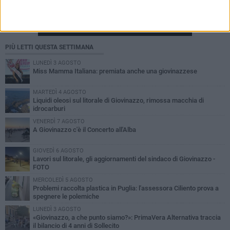
PIÙ LETTI QUESTA SETTIMANA
LUNEDÌ 3 AGOSTO
Miss Mamma Italiana: premiata anche una giovinazzese
MARTEDÌ 4 AGOSTO
Liquidi oleosi sul litorale di Giovinazzo, rimossa macchia di
idrocarburi
VENERDÌ 7 AGOSTO
A Giovinazzo c'è il Concerto all'Alba
GIOVEDÌ 6 AGOSTO
Lavori sul litorale, gli aggiornamenti del sindaco di Giovinazzo -
FOTO
MERCOLEDÌ 5 AGOSTO
Problemi raccolta plastica in Puglia: l'assessora Ciliento prova a
spegnere le polemiche
LUNEDÌ 3 AGOSTO
«Giovinazzo, a che punto siamo?»: PrimaVera Alternativa traccia
il bilancio di 4 anni di Sollecito