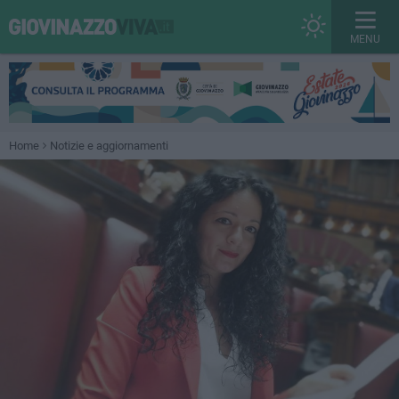
MENU
Home
Notizie e aggiornamenti