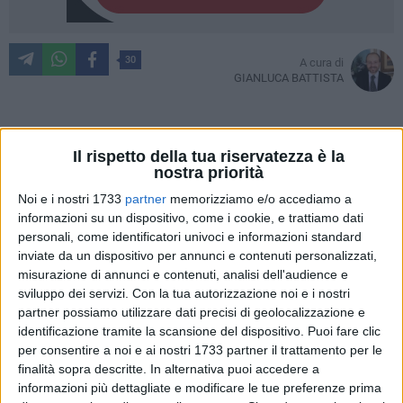
30
A cura di
GIANLUCA BATTISTA
«Per fare politica non serve una poltrona. La politica può
Il rispetto della tua riservatezza è la
nostra priorità
appartenere a chiunque ed essere ovunque ci siano urgenze
e bisogni dei cittadini.
Noi e i nostri 1733
partner
memorizziamo e/o accediamo a
Il patrimonio di esperienze maturato in questi ultimi 5 anni in
informazioni su un dispositivo, come i cookie, e trattiamo dati
personali, come identificatori univoci e informazioni standard
Parlamento non andrà disperso. Continuerò, insieme a
inviate da un dispositivo per annunci e contenuti personalizzati,
coloro che hanno compiuto la mia stessa scelta, a portare
misurazione di annunci e contenuti, analisi dell'audience e
avanti le battaglie del Movimento, con la stessa passione e
sviluppo dei servizi.
Con la tua autorizzazione noi e i nostri
dedizione di sempre. Ci sono tanti altri progetti che vorrei
partner possiamo utilizzare dati precisi di geolocalizzazione e
realizzare, ma ora è il tempo di realizzarli fuori dal palazzo
identificazione tramite la scansione del dispositivo. Puoi fare clic
forte dei risultati raggiuti e con l'esperienza maturata in
per consentire a noi e ai nostri 1733 partner il trattamento per le
questi anni».
finalità sopra descritte. In alternativa puoi accedere a
informazioni più dettagliate e modificare le tue preferenze prima