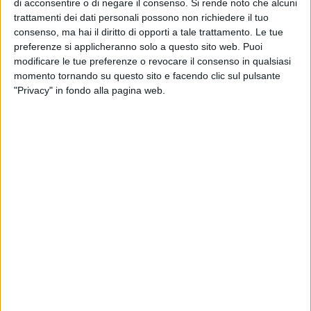
di acconsentire o di negare il consenso.
Si rende noto che alcuni
Parola di
Francesca Galizia,
la deputata giovinazzese
trattamenti dei dati personali possono non richiedere il tuo
restata fedele ai 5 Stelle ed al progetto politico di Giuseppe
consenso, ma hai il diritto di opporti a tale trattamento. Le tue
Conte.
preferenze si applicheranno solo a questo sito web. Puoi
modificare le tue preferenze o revocare il consenso in qualsiasi
«In questa legislatura
- spiega Galizia -
ho messo tutto
momento tornando su questo sito e facendo clic sul pulsante
l'impegno ascoltando le richieste di aiuto e di intervento
"Privacy" in fondo alla pagina web.
raccolte sul mio territorio. Mi sono impegnata e battuta per
diverse categorie di lavoratori come gli operatori del mondo
dello spettacolo viaggiante e del mondo cinema, i pescatori
e gli agricoltori perché a questi fossero riconosciuti
attenzioni e diritti, per le famiglie perché venissero potenziati
i servizi sul territorio come gli asili nido, uno strumento di
intervento utile a contrastare il fenomeno della denatalità,
per i soggetti più svantaggiati come possono esserlo gli
immigrati perché fosse fatta chiarezza sul tema degli
sbarchi a Lampedusa e sulla questione della mafia
nigeriana, per i giovani perché a questi fossero date più
occasioni di restare piuttosto che di andare via dal proprio
paese puntando di più per esempio sulla loro formazione