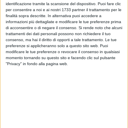
relativi alle donazioni di sangue, registrati sino al 31
identificazione tramite la scansione del dispositivo. Puoi fare clic
dicembre del 2020.
per consentire a noi e ai nostri 1733 partner il trattamento per le
finalità sopra descritte. In alternativa puoi accedere a
Un dato di rilievo è che il gruppo cittadino
è al secondo
informazioni più dettagliate e modificare le tue preferenze prima
posto a livello regionale, dopo la città di Andria,
in
di acconsentire o di negare il consenso.
Si rende noto che alcuni
proporzione al numero degli abitanti. Si tratta pertanto di un
trattamenti dei dati personali possono non richiedere il tuo
ottimo risultato anche a livello regionale, considerato che è
consenso, ma hai il diritto di opporti a tale trattamento. Le tue
stato ottenuto in pandemia.
preferenze si applicheranno solo a questo sito web. Puoi
modificare le tue preferenze o revocare il consenso in qualsiasi
I NUMERI
momento tornando su questo sito e facendo clic sul pulsante
"Privacy" in fondo alla pagina web.
Andiamo a scoprire un po' di dati numerici. Il gruppo di
Giovinazzo è formato da 1.008 soci; rispetto ai 768 individui
che nel 2019 hanno realizzato 1487 donazioni di sangue, nel
2020 i soci che hanno donato sono stati 733, totalizzando
1.419 donazioni suddivise tra plasma, sangue intero e
multicomponenti. Più di 200 donatori non hanno donato nel
2020 probabilmente per il timore del contagio da Sars CoV2.
Dalla conversazione è anche emerso che sono aumentate le
donazioni effettuate nella sede associativa di via G. Marconi