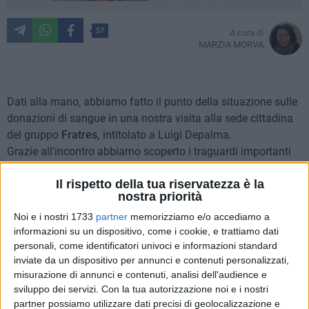
57
A cura di
MARZIA MORVA
Dati alla mano, abbiamo fatto il punto della situazione sulle
donazioni di sangue in una nostra visita alla sede cittadina
del gruppo
Fratres,
intitolato a Luigi Depalma.
Grazie all'incontro abbiamo scoperto i traguardi importanti
raggiunti nel 2020, risultati di tutto rispetto nel campo delle
Il rispetto della tua riservatezza è la
donazioni di sangue. Nonostante il 2020 non sia stato un
nostra priorità
anno semplice a causa dell'emergenza sanitaria da Covid
19, l'attività del gruppo dei volontari e dei soci della Fratres è
Noi e i nostri 1733
partner
memorizziamo e/o accediamo a
informazioni su un dispositivo, come i cookie, e trattiamo dati
stata di notevole impegno svolto sul territorio. Infatti, a
personali, come identificatori univoci e informazioni standard
livello provinciale, nel territorio della Provincia di Bari, il loro
inviate da un dispositivo per annunci e contenuti personalizzati,
gruppo è al primo posto. Notevole è stata la soddisfazione
misurazione di annunci e contenuti, analisi dell'audience e
per il numeroso gruppo di soci Fratres, il cui direttivo in un
sviluppo dei servizi.
Con la tua autorizzazione noi e i nostri
incontro associativo regionale ha fornito i dati ufficiali,
partner possiamo utilizzare dati precisi di geolocalizzazione e