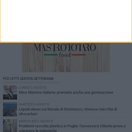
PIÙ LETTI QUESTA SETTIMANA
LUNEDÌ 3 AGOSTO
Miss Mamma Italiana: premiata anche una giovinazzese
MARTEDÌ 4 AGOSTO
Liquidi oleosi sul litorale di Giovinazzo, rimossa macchia di
idrocarburi
MERCOLEDÌ 5 AGOSTO
Problemi raccolta plastica in Puglia: l'assessora Ciliento prova a
spegnere le polemiche