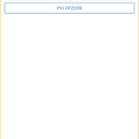
PIÙ OPZIONI
Altri contenuti a tema