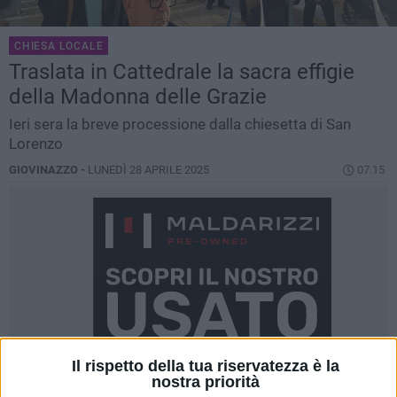
CHIESA LOCALE
Traslata in Cattedrale la sacra effigie
della Madonna delle Grazie
Ieri sera la breve processione dalla chiesetta di San
Lorenzo
GIOVINAZZO -
LUNEDÌ 28 APRILE 2025
07.15
Il rispetto della tua riservatezza è la
nostra priorità