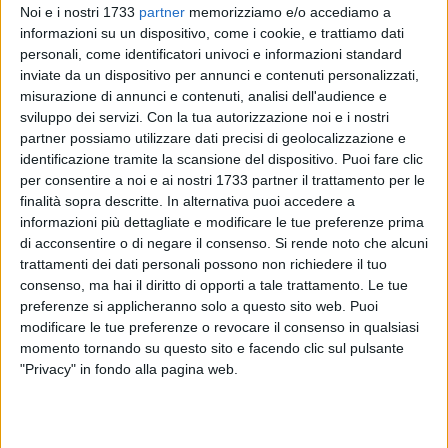
Noi e i nostri 1733
partner
memorizziamo e/o accediamo a
informazioni su un dispositivo, come i cookie, e trattiamo dati
personali, come identificatori univoci e informazioni standard
60
A cura di
inviate da un dispositivo per annunci e contenuti personalizzati,
GIANLUCA BATTISTA
misurazione di annunci e contenuti, analisi dell'audience e
sviluppo dei servizi.
Con la tua autorizzazione noi e i nostri
partner possiamo utilizzare dati precisi di geolocalizzazione e
identificazione tramite la scansione del dispositivo. Puoi fare clic
Sono ufficialmente iniziati ieri sera, 27 aprile, i
per consentire a noi e ai nostri 1733 partner il trattamento per le
festeggiamenti in onore di
Maria SS delle Grazie
a
finalità sopra descritte. In alternativa puoi accedere a
Giovinazzo.
informazioni più dettagliate e modificare le tue preferenze prima
La Pia Congregazione di Nostra Signora delle Grazie, sotto la
di acconsentire o di negare il consenso.
Si rende noto che alcuni
guida spirituale di padre Francesco Depalo e padre Pasquale
trattamenti dei dati personali possono non richiedere il tuo
consenso, ma hai il diritto di opporti a tale trattamento. Le tue
Rago, ha traslato la sacra effigie sul far della sera dalla
preferenze si applicheranno solo a questo sito web. Puoi
chiesetta di San Lorenzo, dove è custodita tutto l'anno, sino
modificare le tue preferenze o revocare il consenso in qualsiasi
alla Concattedrale di Santa Maria Assunta.
momento tornando su questo sito e facendo clic sul pulsante
"Privacy" in fondo alla pagina web.
Due ali di fedeli hanno accompagnato i portatori sino alla
intronizzazione all'interno della Cattedrale, dopo i passaggi
suggestivi sulla Porta Nuova e su via Marina col sole che