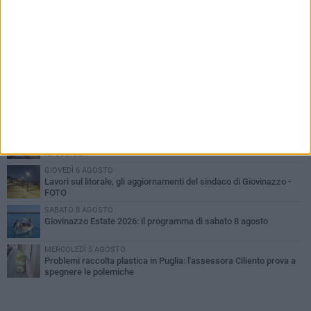
PIÙ LETTI QUESTA SETTIMANA
LUNEDÌ 3 AGOSTO
Miss Mamma Italiana: premiata anche una giovinazzese
VENERDÌ 7 AGOSTO
A Giovinazzo c'è il Concerto all'Alba
MARTEDÌ 4 AGOSTO
Liquidi oleosi sul litorale di Giovinazzo, rimossa macchia di
idrocarburi
GIOVEDÌ 6 AGOSTO
Lavori sul litorale, gli aggiornamenti del sindaco di Giovinazzo -
FOTO
SABATO 8 AGOSTO
Giovinazzo Estate 2026: il programma di sabato 8 agosto
MERCOLEDÌ 5 AGOSTO
Problemi raccolta plastica in Puglia: l'assessora Ciliento prova a
spegnere le polemiche