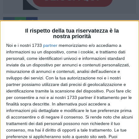
Il rispetto della tua riservatezza è la
nostra priorità
Noi e i nostri 1733
partner
memorizziamo e/o accediamo a
Le condizioni economiche e finanziarie critiche di molte
informazioni su un dispositivo, come i cookie, e trattiamo dati
attività commerciali e artigianali, l'accesso al credito che non
personali, come identificatori univoci e informazioni standard
trova riscontro nella normale gestione delle attività, la
inviate da un dispositivo per annunci e contenuti personalizzati,
burocrazia che infligge danni alle imprese. Sono questi temi
misurazione di annunci e contenuti, analisi dell'audience e
che l'Arac, l'associazione dei commercianti, ristoratori e
sviluppo dei servizi.
Con la tua autorizzazione noi e i nostri
albergatori che a Giovinazzo riunisce 40 diverse attività
partner possiamo utilizzare dati precisi di geolocalizzazione e
identificazione tramite la scansione del dispositivo. Puoi fare clic
commerciali, affronta attraverso un comunicato stampa.
per consentire a noi e ai nostri 1733 partner il trattamento per le
finalità sopra descritte. In alternativa puoi accedere a
«L'estate appena trascorsa – si legge nel comunicato – al
informazioni più dettagliate e modificare le tue preferenze prima
pari di quella precedente, non ha visto quei flussi turistici
di acconsentire o di negare il consenso.
Si rende noto che alcuni
tanto auspicati, sono ancora poco visibili. Né peraltro la città
trattamenti dei dati personali possono non richiedere il tuo
sembra pronta ad accogliere gli eventuali flussi con
consenso, ma hai il diritto di opporti a tale trattamento. Le tue
l'attenzione e la preparazione necessarie per iniziare un
preferenze si applicheranno solo a questo sito web. Puoi