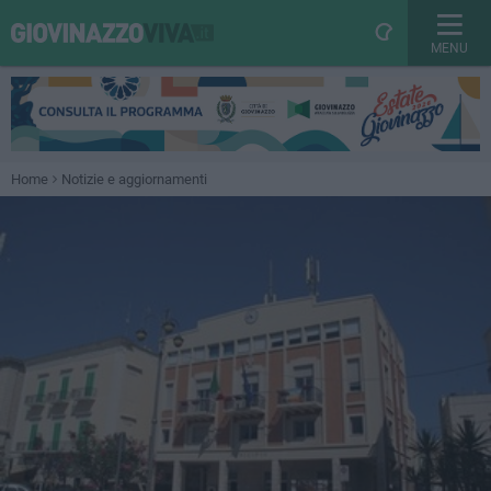
MENU
Home
Notizie e aggiornamenti