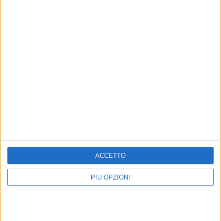
ACCETTO
Altri contenuti a tema
PIÙ OPZIONI