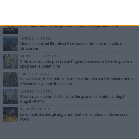
PIÙ LETTI QUESTA SETTIMANA
LUNEDÌ 3 AGOSTO
Miss Mamma Italiana: premiata anche una giovinazzese
MARTEDÌ 4 AGOSTO
Liquidi oleosi sul litorale di Giovinazzo, rimossa macchia di
idrocarburi
MERCOLEDÌ 5 AGOSTO
Problemi raccolta plastica in Puglia: l'assessora Ciliento prova a
spegnere le polemiche
LUNEDÌ 3 AGOSTO
«Giovinazzo, a che punto siamo?»: PrimaVera Alternativa traccia
il bilancio di 4 anni di Sollecito
MARTEDÌ 4 AGOSTO
Giovinazzo celebra la festività liturgica della Madonna degli
Angeli - FOTO
GIOVEDÌ 6 AGOSTO
Lavori sul litorale, gli aggiornamenti del sindaco di Giovinazzo -
FOTO