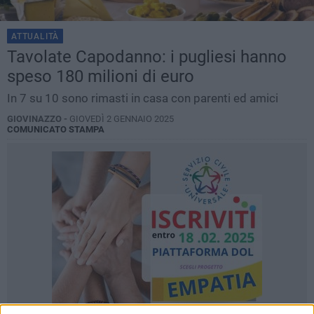
ATTUALITÀ
Tavolate Capodanno: i pugliesi hanno
speso 180 milioni di euro
In 7 su 10 sono rimasti in casa con parenti ed amici
GIOVINAZZO -
GIOVEDÌ 2 GENNAIO 2025
COMUNICATO STAMPA