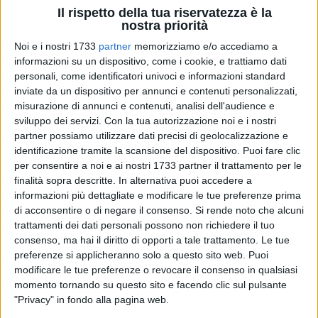
Il rispetto della tua riservatezza è la
nostra priorità
35
Noi e i nostri 1733
partner
memorizziamo e/o accediamo a
informazioni su un dispositivo, come i cookie, e trattiamo dati
personali, come identificatori univoci e informazioni standard
inviate da un dispositivo per annunci e contenuti personalizzati,
Per le tavolate di fine d'anno e
Capodanno 2025 i pugliesi
misurazione di annunci e contenuti, analisi dell'audience e
hanno speso circa 180 milioni di euro che quasi 7 su dieci
sviluppo dei servizi.
Con la tua autorizzazione noi e i nostri
(69%) hanno consumato nelle case, proprie o di parenti e
partner possiamo utilizzare dati precisi di geolocalizzazione e
amici,
mentre gli altri si sono divisi soprattutto tra ristoranti e
identificazione tramite la scansione del dispositivo. Puoi fare clic
gli agriturismi con oltre 15mila presenze secondo le stime di
per consentire a noi e ai nostri 1733 partner il trattamento per le
finalità sopra descritte. In alternativa puoi accedere a
Terranostra e Campagna Amica, ma anche brevi viaggi in
informazioni più dettagliate e modificare le tue preferenze prima
Italia e all'estero. E' quanto emerge dal bilancio di
di acconsentire o di negare il consenso.
Si rende noto che alcuni
Capodanno tracciato dalla Coldiretti Puglia, con una stima
trattamenti dei dati personali possono non richiedere il tuo
della spesa a tavola per la festa di fine anno, dove le
consenso, ma hai il diritto di opporti a tale trattamento. Le tue
tavolate sono state in media di circa 7 commensali.
preferenze si applicheranno solo a questo sito web. Puoi
modificare le tue preferenze o revocare il consenso in qualsiasi
Lo spumante – sottolinea la Coldiretti regionale - si è
momento tornando su questo sito e facendo clic sul pulsante
"Privacy" in fondo alla pagina web.
confermato il prodotto immancabile per più di otto cittadini