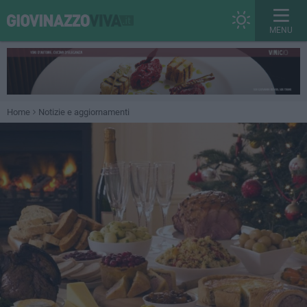
MENU
Home
Notizie e aggiornamenti