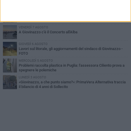
MARTEDÌ 4 AGOSTO
Liquidi oleosi sul litorale di Giovinazzo, rimossa macchia di
idrocarburi
VENERDÌ 7 AGOSTO
A Giovinazzo c'è il Concerto all'Alba
GIOVEDÌ 6 AGOSTO
Lavori sul litorale, gli aggiornamenti del sindaco di Giovinazzo -
FOTO
MERCOLEDÌ 5 AGOSTO
Problemi raccolta plastica in Puglia: l'assessora Ciliento prova a
spegnere le polemiche
LUNEDÌ 3 AGOSTO
«Giovinazzo, a che punto siamo?»: PrimaVera Alternativa traccia
il bilancio di 4 anni di Sollecito