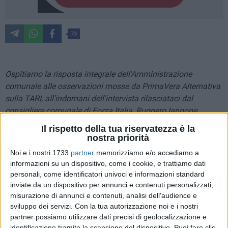
73
Ospitiamo la risposta integrale dell'Amministrazione
comunale alle osservazioni mosse da PrimaVera Alternativa
sulla TARI, all'indomani dell'intervista rilasciataci dal
consigliere comunale di Forza Italia, Ruggero Iannone.
Questo il testo.
Il rispetto della tua riservatezza è la
nostra priorità
In merito alla polemica sollevata da PVA in tema di TARI e
Noi e i nostri 1733
partner
memorizziamo e/o accediamo a
rifiuti, intervengono il sindaco di Giovinazzo,
Tommaso
informazioni su un dispositivo, come i cookie, e trattiamo dati
Depalma,
e il consigliere di maggioranza
Ruggiero Iannone
.
personali, come identificatori univoci e informazioni standard
inviate da un dispositivo per annunci e contenuti personalizzati,
«Facciamo chiarezza - dichiara Iannone -. La TARI
misurazione di annunci e contenuti, analisi dell'audience e
sviluppo dei servizi.
Con la tua autorizzazione noi e i nostri
contempla la copertura integrale a carico dei cittadini dei
partner possiamo utilizzare dati precisi di geolocalizzazione e
costi del servizio di igiene urbana e smaltimento rifiuti. Va da
identificazione tramite la scansione del dispositivo. Puoi fare clic