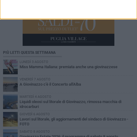
PIÙ LETTI QUESTA SETTIMANA
LUNEDÌ 3 AGOSTO
Miss Mamma Italiana: premiata anche una giovinazzese
VENERDÌ 7 AGOSTO
A Giovinazzo c'è il Concerto all'Alba
MARTEDÌ 4 AGOSTO
Liquidi oleosi sul litorale di Giovinazzo, rimossa macchia di
idrocarburi
GIOVEDÌ 6 AGOSTO
Lavori sul litorale, gli aggiornamenti del sindaco di Giovinazzo -
FOTO
SABATO 8 AGOSTO
Giovinazzo Estate 2026: il programma di sabato 8 agosto