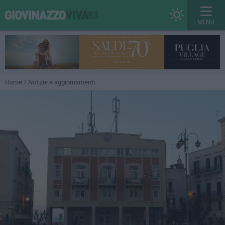
MENU
Home
Notizie e aggiornamenti