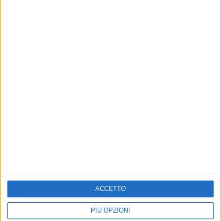
9 AGOSTO 2026
Leggero refrigerio su Giovinazzo: si alza il
Maestrale
ACCETTO
PIÙ OPZIONI