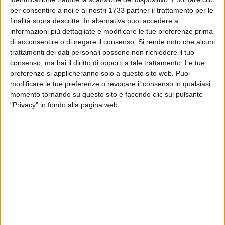
sé che se aumenta la produzione dei rifiuti, aumenta il costo
per consentire a noi e ai nostri 1733 partner il trattamento per le
di smaltimento. È questo il caso di Giovinazzo che tra il
finalità sopra descritte. In alternativa puoi accedere a
2017 e il 2018 ha visto lievitare la propria produzione totale
informazioni più dettagliate e modificare le tue preferenze prima
di rifiuti di
ben 541.374 Kg
».
di acconsentire o di negare il consenso.
Si rende noto che alcuni
trattamenti dei dati personali possono non richiedere il tuo
consenso, ma hai il diritto di opporti a tale trattamento. Le tue
E questo è il primo punto, ma Iannone continua con una
preferenze si applicheranno solo a questo sito web. Puoi
seconda considerazione che «Riguarda paragoni impropri
modificare le tue preferenze o revocare il consenso in qualsiasi
tra diversi Comuni. Ogni Comune ha costi diversi in base a
momento tornando su questo sito e facendo clic sul pulsante
gare di appalto per la gestione del servizio e in base ai costi
"Privacy" in fondo alla pagina web.
di smaltimento degli impianti privati. I paragoni vanno
dunque compiuti partendo dalla stessa base di partenza:
il
costo del servizio aggiudicato in base alla gara di appalto
del nostro Aro Ba2 che comprende ben 7 comuni (
Modugno, Giovinazzo, Sannicandro, Palo del Colle, Binetto,
Bitritto e Bitetto).
Dall'Osservatorio dei rifiuti della Regione Puglia - prosegue
l'esponente forzista - ricaviamo quindi un altro dato
interessante:
Giovinazzo è il Comune dell'Aro con la più alta