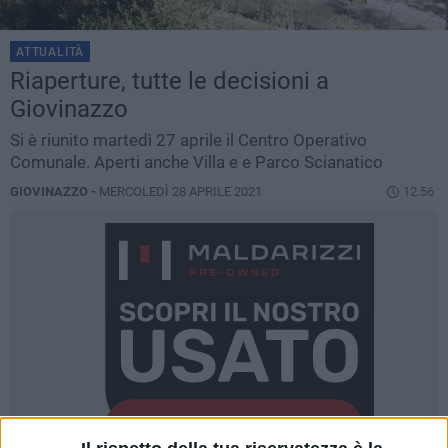
ATTUALITÀ
Riaperture, tutte le decisioni a
Giovinazzo
Si è riunito martedì 27 aprile il Centro Operativo
Comunale. Aperti anche Villa e e Parco Scianatico
GIOVINAZZO -
MERCOLEDÌ 28 APRILE 2021
12.56