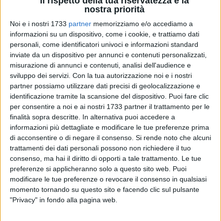
Il rispetto della tua riservatezza è la
nostra priorità
Noi e i nostri 1733
partner
memorizziamo e/o accediamo a
98
informazioni su un dispositivo, come i cookie, e trattiamo dati
A cura di
GIANLUCA BATTISTA
personali, come identificatori univoci e informazioni standard
inviate da un dispositivo per annunci e contenuti personalizzati,
misurazione di annunci e contenuti, analisi dell'audience e
sviluppo dei servizi.
Con la tua autorizzazione noi e i nostri
Puglia in zona arancione e riaperture di diverse attività
partner possiamo utilizzare dati precisi di geolocalizzazione e
commerciali.
identificazione tramite la scansione del dispositivo. Puoi fare clic
per consentire a noi e ai nostri 1733 partner il trattamento per le
finalità sopra descritte. In alternativa puoi accedere a
Anche il Comune di Giovinazzo si adegua e dopo la riunione
informazioni più dettagliate e modificare le tue preferenze prima
del Centro Operativo Comunale, a cui hanno preso parte il
di acconsentire o di negare il consenso.
Si rende noto che alcuni
Vicesindaco
Michele Sollecito
, l'Assessore alla Protezione
trattamenti dei dati personali possono non richiedere il tuo
Civile,
Natalie Marzella
, e l'Assessore alla Polizia Municipale,
consenso, ma hai il diritto di opporti a tale trattamento. Le tue
Salvatore Stallone
, sono stati presi nuovi provvedimenti a
preferenze si applicheranno solo a questo sito web. Puoi
decorrere dal prossimo weekend.
modificare le tue preferenze o revocare il consenso in qualsiasi
momento tornando su questo sito e facendo clic sul pulsante
"Privacy" in fondo alla pagina web.
La prima importante decisione ha riguardato il Cimitero
comunale che sarà nuovamente aperto al pubblico anche