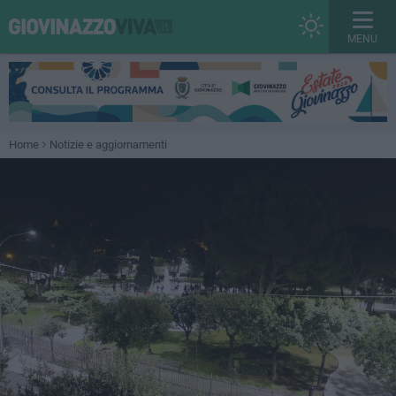
MENU
Home
Notizie e aggiornamenti