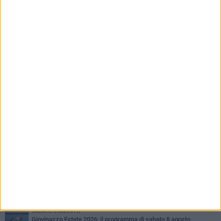
PIÙ LETTI QUESTA SETTIMANA
VENERDÌ 7 AGOSTO
A Giovinazzo c'è il Concerto all'Alba
MARTEDÌ 4 AGOSTO
Liquidi oleosi sul litorale di Giovinazzo, rimossa macchia di
idrocarburi
SABATO 8 AGOSTO
Giovinazzo Estate 2026: il programma di sabato 8 agosto