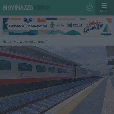
MENU
Home
Notizie e aggiornamenti