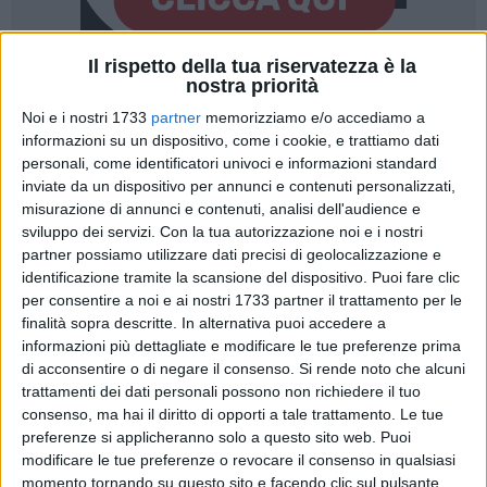
Il rispetto della tua riservatezza è la
nostra priorità
2
Noi e i nostri 1733
partner
memorizziamo e/o accediamo a
informazioni su un dispositivo, come i cookie, e trattiamo dati
personali, come identificatori univoci e informazioni standard
Rete Ferroviaria Italiana, società capofila del Polo
inviate da un dispositivo per annunci e contenuti personalizzati,
Infrastrutture del Gruppo FS Italiane, effettuerà lavori di
misurazione di annunci e contenuti, analisi dell'audience e
potenziamento infrastrutturale e tecnologico, fra San Vito
sviluppo dei servizi.
Con la tua autorizzazione noi e i nostri
Lanciano (PE) e San Severo (FG), sulla linea Pescara-Foggia,
partner possiamo utilizzare dati precisi di geolocalizzazione e
identificazione tramite la scansione del dispositivo. Puoi fare clic
dall'8 al 12 aprile e dal 15 al 19 aprile, garantendo la
per consentire a noi e ai nostri 1733 partner il trattamento per le
circolazione dei treni a lunga percorrenza nel weekend del 13
finalità sopra descritte. In alternativa puoi accedere a
e 14 aprile.
informazioni più dettagliate e modificare le tue preferenze prima
di acconsentire o di negare il consenso.
Si rende noto che alcuni
Gli interventi programmati sono necessari per continuare a
trattamenti dei dati personali possono non richiedere il tuo
garantire gli standard di affidabilità dell'infrastruttura e
consenso, ma hai il diritto di opporti a tale trattamento. Le tue
puntano a uno sviluppo tecnologico e prestazionale
preferenze si applicheranno solo a questo sito web. Puoi
modificare le tue preferenze o revocare il consenso in qualsiasi
dell'infrastruttura, in grado di assicurare una maggiore
momento tornando su questo sito e facendo clic sul pulsante