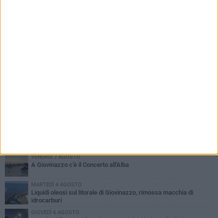
PIÙ LETTI QUESTA SETTIMANA
LUNEDÌ 3 AGOSTO
Miss Mamma Italiana: premiata anche una giovinazzese
VENERDÌ 7 AGOSTO
A Giovinazzo c'è il Concerto all'Alba
MARTEDÌ 4 AGOSTO
Liquidi oleosi sul litorale di Giovinazzo, rimossa macchia di
idrocarburi
GIOVEDÌ 6 AGOSTO