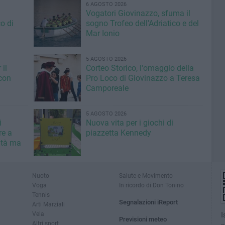
6 AGOSTO 2026
Vogatori Giovinazzo, sfuma il
o di
sogno Trofeo dell'Adriatico e del
Mar Ionio
5 AGOSTO 2026
il
Corteo Storico, l'omaggio della
con
Pro Loco di Giovinazzo a Teresa
Camporeale
5 AGOSTO 2026
i
Nuova vita per i giochi di
re a
piazzetta Kennedy
ità ma
Nuoto
Salute e Movimento
Voga
In ricordo di Don Tonino
Tennis
Segnalazioni iReport
Arti Marziali
Vela
I
Previsioni meteo
Altri sport