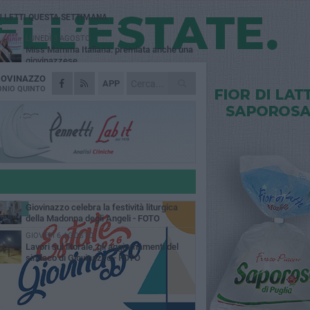
Ù LETTI QUESTA SETTIMANA
LUNEDÌ 3 AGOSTO
Miss Mamma Italiana: premiata anche una
giovinazzese
IOVINAZZO
MARTEDÌ 4 AGOSTO
APP
Liquidi oleosi sul litorale di Giovinazzo,
NIO QUINTO
rimossa macchia di idrocarburi
MERCOLEDÌ 5 AGOSTO
Problemi raccolta plastica in Puglia:
l'assessora Ciliento prova a spegnere le
lemiche
LUNEDÌ 3 AGOSTO
«Giovinazzo, a che punto siamo?»:
PrimaVera Alternativa traccia il bilancio di
nni di Sollecito
MARTEDÌ 4 AGOSTO
Giovinazzo celebra la festività liturgica
della Madonna degli Angeli - FOTO
GIOVEDÌ 6 AGOSTO
Lavori sul litorale, gli aggiornamenti del
sindaco di Giovinazzo - FOTO