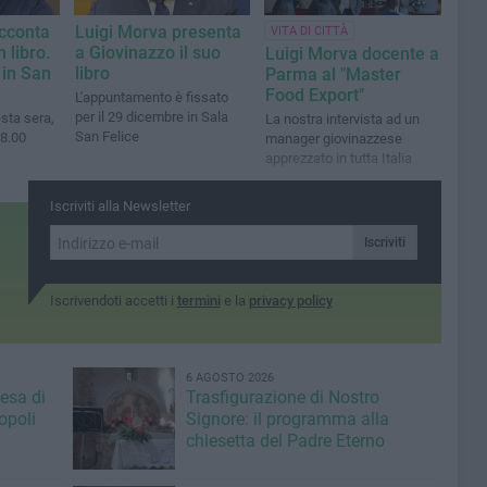
acconta
Luigi Morva presenta
VITA DI CITTÀ
n libro.
a Giovinazzo il suo
Luigi Morva docente a
 in San
libro
Parma al "Master
Food Export"
L'appuntamento è fissato
per il 29 dicembre in Sala
ta sera,
La nostra intervista ad un
San Felice
18.00
manager giovinazzese
apprezzato in tutta Italia
Iscriviti alla Newsletter
Iscriviti
Iscrivendoti accetti i
termini
e la
privacy policy
6 AGOSTO 2026
iesa di
Trasfigurazione di Nostro
opoli
Signore: il programma alla
chiesetta del Padre Eterno