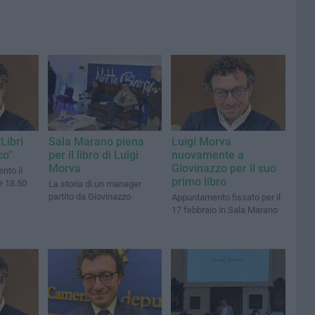
Libri
Sala Marano piena
Luigi Morva
co"
per il libro di Luigi
nuovamente a
Morva
Giovinazzo per il suo
nto il
primo libro
e 18.50
La storia di un manager
partito da Giovinazzo
Appuntamento fissato per il
17 febbraio in Sala Marano