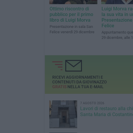
Ottimo riscontro di
Luigi Morva r
pubblico per il primo
la sua vita in u
libro di Luigi Morva
Presentazione
Felice
Presentazione in sala San
Felice venerdì 29 dicembre
Appuntamento ques
29 dicembre, alle 
RICEVI AGGIORNAMENTI E
CONTENUTI DA GIOVINAZZO
GRATIS
NELLA TUA E-MAIL
7 AGOSTO 2026
Lavori di restauro alla ch
Santa Maria di Costantin