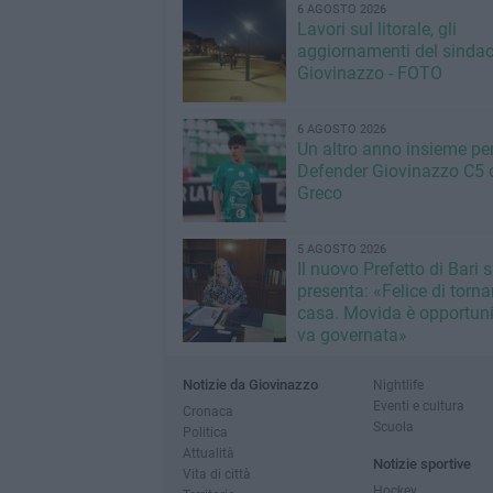
6 AGOSTO 2026
Lavori sul litorale, gli
aggiornamenti del sindac
Giovinazzo - FOTO
6 AGOSTO 2026
Un altro anno insieme per 
Defender Giovinazzo C5 
Greco
5 AGOSTO 2026
Il nuovo Prefetto di Bari s
presenta: «Felice di torna
casa. Movida è opportun
va governata»
Notizie da Giovinazzo
Nightlife
Eventi e cultura
Cronaca
Scuola
Politica
Attualità
Notizie sportive
Vita di città
Hockey