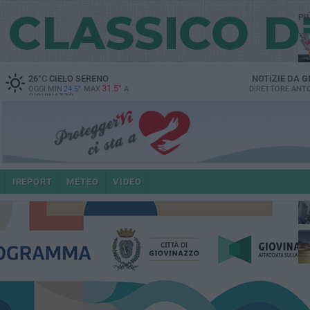
PI
26
°C
CIELO SERENO
NOTIZIE DA
G
31.5°
OGGI MIN
24.5°
MAX
A
DIRETTORE
ANTO
GIOVINAZZO
po
IREPORT
METEO
VIDEO
4 a