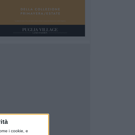
ità
ome i cookie, e