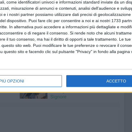
ali, come identificatori univoci e informazioni standard inviate da un di
 o appena laureati, da imprenditori e da manager e indica
zzati, misurazione di annunci e contenuti, analisi dell'audience e svilupp
 sé racchiuso. Risultato forse inaspettato, ma sicuramente
i e i nostri partner possiamo utilizzare dati precisi di geolocalizzazione 
a De Matteo dialogherà con l'autore per compiere una
del dispositivo. Puoi fare clic per consentire a noi e ai nostri 1733 partn
ematiche e l'attrice
critte. In alternativa puoi accedere a informazioni più dettagliate e modif
i passaggi salienti contenuti nel libro con le sue letture.
acconsentire o di negare il consenso.
Si rende noto che alcuni trattamen
e il tuo consenso, ma hai il diritto di opporti a tale trattamento. Le tue
 questo sito web. Puoi modificare le tue preferenze o revocare il conse
questo sito e facendo clic sul pulsante "Privacy" in fondo alla pagina
7 AGOSTO 2026
rto
Grande partecipazione nell'agro
PIÙ OPZIONI
ACCETTO
di Giovinazzo per la festa della
Trasfigurazione di Nostro
Signore