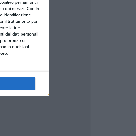
spositivo per annunci
o dei servizi.
Con la
e identificazione
er il trattamento per
icare le tue
ti dei dati personali
 preferenze si
nso in qualsiasi
 web.