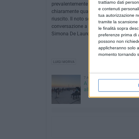
trattiamo dati person
prevalentemente da studenti universitari
e contenuti personali
chiaramente quale sia il vero lascito in
tua autorizzazione no
riuscito. Il noto scrittore e poeta Nicol
tramite la scansione 
conversazione a tutto tondo su svariate t
le finalità sopra des
Simona De Laurentiis rafforzerà alcuni de
preferenze prima di 
possono non richieder
applicheranno solo a
momento tornando su 
LUIGI MORVA
7 AGOSTO 2026
A Giovinazzo c'è il Conce
all'Alba