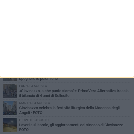
PIÙ LETTI QUESTA SETTIMANA
LUNEDÌ 3 AGOSTO
Miss Mamma Italiana: premiata anche una giovinazzese
MARTEDÌ 4 AGOSTO
Liquidi oleosi sul litorale di Giovinazzo, rimossa macchia di
idrocarburi
MERCOLEDÌ 5 AGOSTO
Problemi raccolta plastica in Puglia: l'assessora Ciliento prova a
spegnere le polemiche
LUNEDÌ 3 AGOSTO
«Giovinazzo, a che punto siamo?»: PrimaVera Alternativa traccia
il bilancio di 4 anni di Sollecito
MARTEDÌ 4 AGOSTO
Giovinazzo celebra la festività liturgica della Madonna degli
Angeli - FOTO
GIOVEDÌ 6 AGOSTO
Lavori sul litorale, gli aggiornamenti del sindaco di Giovinazzo -
FOTO