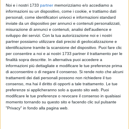
Noi e i nostri 1733
partner
memorizziamo e/o accediamo a
informazioni su un dispositivo, come i cookie, e trattiamo dati
57
A cura di
personali, come identificatori univoci e informazioni standard
LA REDAZIONE
inviate da un dispositivo per annunci e contenuti personalizzati,
misurazione di annunci e contenuti, analisi dell'audience e
sviluppo dei servizi.
Con la tua autorizzazione noi e i nostri
Sabato 17 febbraio, alle ore 18.30, all'interno della Sala
partner possiamo utilizzare dati precisi di geolocalizzazione e
Marano dell'Istituto Vittorio Emanuele II torna a Giovinazzo il
identificazione tramite la scansione del dispositivo. Puoi fare clic
manager
Luigi Morva
per presentare il suo libro
"Quel giorno
per consentire a noi e ai nostri 1733 partner il trattamento per le
finalità sopra descritte. In alternativa puoi accedere a
che ho rimesso la camicia nei pantaloni".
informazioni più dettagliate e modificare le tue preferenze prima
di acconsentire o di negare il consenso.
Si rende noto che alcuni
L'organizzazione è curata dall
'Accademia delle Culture e dei
trattamenti dei dati personali possono non richiedere il tuo
Pensieri del Mediterraneo
e si avvale del Patrocinio della
consenso, ma hai il diritto di opporti a tale trattamento. Le tue
Città Metropolitana di Bari. Dialogherà con l'Autore il
preferenze si applicheranno solo a questo sito web. Puoi
Presidente dell'Accademia Nicola De Matteo.
modificare le tue preferenze o revocare il consenso in qualsiasi
momento tornando su questo sito e facendo clic sul pulsante
"Privacy" in fondo alla pagina web.
«Ho accettato volentieri di presentare questo libro di Luigi
Morva
– ha detto lo stesso
Nicola De Matteo
–
perché non è
una semplice e scontata autobiografia del professionista