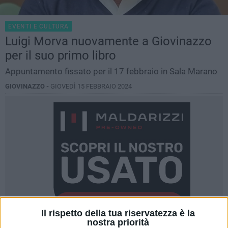
EVENTI E CULTURA
Luigi Morva nuovamente a Giovinazzo
per il suo primo libro
Appuntamento fissato per il 17 febbraio in Sala Marano
GIOVINAZZO -
GIOVEDÌ 15 FEBBRAIO 2024
Il rispetto della tua riservatezza è la
nostra priorità