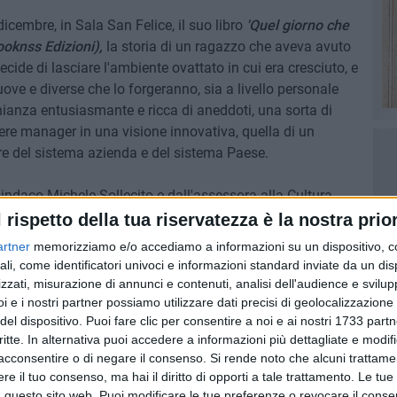
icembre, in Sala San Felice, il suo libro
'Quel giorno che
ooknss Edizioni),
la storia di un ragazzo che aveva avuto
cide di lasciare l'ambiente ovattato in cui era cresciuto, e
uove e diverse che lo forgeranno, sia a livello personale
onianza entusiasmante e ricca di aneddoti, una sorta di
ere manager in una visione innovativa, quella di un
ere del sistema azienda e del sistema Paese.
 sindaco Michele Sollecito e dall'assessora alla Cultura,
 l'autore la giornalista Gilda Camero.
l rispetto della tua riservatezza è la nostra prior
artner
memorizziamo e/o accediamo a informazioni su un dispositivo, c
ali, come identificatori univoci e informazioni standard inviate da un di
zzati, misurazione di annunci e contenuti, analisi dell'audience e svilupp
i e i nostri partner possiamo utilizzare dati precisi di geolocalizzazione 
del dispositivo. Puoi fare clic per consentire a noi e ai nostri 1733 partn
critte. In alternativa puoi accedere a informazioni più dettagliate e modif
7 AGOSTO 2026
l
Giovinazzo festeggia i 100 anni
acconsentire o di negare il consenso.
Si rende noto che alcuni trattamen
agosto
di Maria Colamaria
e il tuo consenso, ma hai il diritto di opporti a tale trattamento. Le tue
 questo sito web. Puoi modificare le tue preferenze o revocare il conse