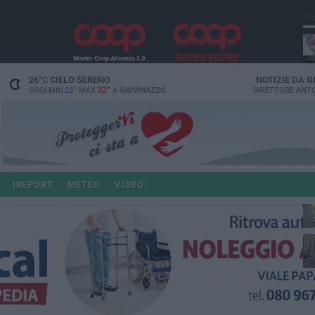
PI
26
°C
CIELO SERENO
NOTIZIE DA
G
32°
OGGI MIN
23°
MAX
A
GIOVINAZZO
DIRETTORE
ANTO
IREPORT
METEO
VIDEO
po
4 a