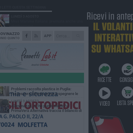
Ù LETTI QUESTA SETTIMANA
LUNEDÌ 3 AGOSTO
Miss Mamma Italiana: premiata anche una
giovinazzese
IOVINAZZO
MARTEDÌ 4 AGOSTO
APP
Liquidi oleosi sul litorale di Giovinazzo,
NIO QUINTO
rimossa macchia di idrocarburi
VENERDÌ 7 AGOSTO
A Giovinazzo c'è il Concerto all'Alba
GIOVEDÌ 6 AGOSTO
Lavori sul litorale, gli aggiornamenti del
sindaco di Giovinazzo - FOTO
MERCOLEDÌ 5 AGOSTO
Problemi raccolta plastica in Puglia:
l'assessora Ciliento prova a spegnere le
lemiche
LUNEDÌ 3 AGOSTO
«Giovinazzo, a che punto siamo?»:
PrimaVera Alternativa traccia il bilancio di
nni di Sollecito