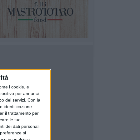
ità
ome i cookie, e
spositivo per annunci
o dei servizi.
Con la
e identificazione
er il trattamento per
icare le tue
ti dei dati personali
 preferenze si
nso in qualsiasi