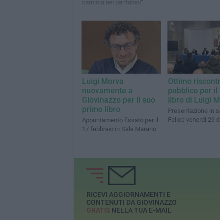
camicia nei pantaloni“
Luigi Morva
Ottimo riscontr
nuovamente a
pubblico per il
Giovinazzo per il suo
libro di Luigi 
primo libro
Presentazione in s
Felice venerdì 29 
Appuntamento fissato per il
17 febbraio in Sala Marano
RICEVI AGGIORNAMENTI E
CONTENUTI DA GIOVINAZZO
GRATIS
NELLA TUA E-MAIL