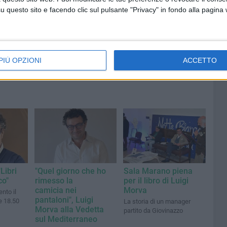
questo sito e facendo clic sul pulsante "Privacy" in fondo alla pagina
PIÙ OPZIONI
ACCETTO
Libri
"Quel giorno che ho
Sala Marano piena
co"
rimesso la
per il libro di Luigi
camicia nei
Morva
nto il
pantaloni", Luigi
e 18.50
La storia di un manager
Morva alla Vedetta
partito da Giovinazzo
sul Mediterraneo