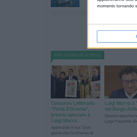
momento tornando su 
Altri contenuti a tema
Concorso Letterario
Luigi Morva a "
“Porta D’Oriente”,
nel Borgo Anti
premio speciale a
Stasera appuntame
Luigi Morva
Largo Piazzetta all
Apprezzato il suo “Quel
giorno che ho rimesso la