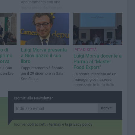
Appuntamento con una
nuova presentazione per
stasera, 26 agosto, alle
19.30
o di
Luigi Morva presenta
VITA DI CITTÀ
 primo
a Giovinazzo il suo
Luigi Morva docente a
Morva
libro
Parma al "Master
Food Export"
ala San
L'appuntamento è fissato
dicembre
per il 29 dicembre in Sala
La nostra intervista ad un
San Felice
manager giovinazzese
apprezzato in tutta Italia
Iscriviti alla Newsletter
Iscriviti
Iscrivendoti accetti i
termini
e la
privacy policy