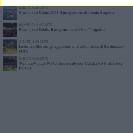
idrocarburi
SABATO 8 AGOSTO
Giovinazzo Estate 2026: il programma di sabato 8 agosto
DOMENICA 9 AGOSTO
Giovinazzo Estate: il programma dal 9 all'11 agosto
GIOVEDÌ 6 AGOSTO
Lavori sul litorale, gli aggiornamenti del sindaco di Giovinazzo -
FOTO
SABATO 8 AGOSTO
"FestivalMar...in Porto", due serate con Culturaly e Amici della
Musica