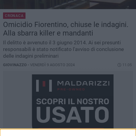
CRONACA
Omicidio Fiorentino, chiuse le indagini.
Alla sbarra killer e mandanti
Il delitto è avvenuto il 3 giugno 2014. Ai sei presunti
responsabili è stato notificato l'avviso di conclusione
delle indagini preliminari
GIOVINAZZO -
VENERDÌ 9 AGOSTO 2024
11.05