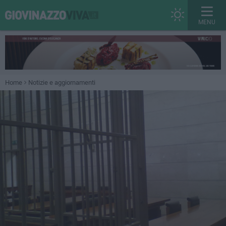
MENU
Home
Notizie e aggiornamenti