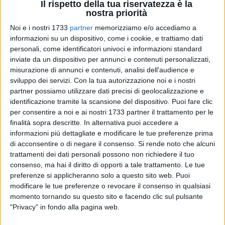
Il rispetto della tua riservatezza è la
nostra priorità
Noi e i nostri 1733
partner
memorizziamo e/o accediamo a
informazioni su un dispositivo, come i cookie, e trattiamo dati
2
A cura di
personali, come identificatori univoci e informazioni standard
NICOLA MICCIONE
inviate da un dispositivo per annunci e contenuti personalizzati,
misurazione di annunci e contenuti, analisi dell'audience e
sviluppo dei servizi.
Con la tua autorizzazione noi e i nostri
partner possiamo utilizzare dati precisi di geolocalizzazione e
La
Direzione Distrettuale Antimafia
ha chiuso le indagini sul
identificazione tramite la scansione del dispositivo. Puoi fare clic
delitto di
Claudio Fiorentino
, ucciso il 3 giugno 2014. Ai sei
per consentire a noi e ai nostri 1733 partner il trattamento per le
presunti responsabili, i pubblici ministeri antimafia
Federico
finalità sopra descritte. In alternativa puoi accedere a
Perrone Capano e Domenico Minardi
hanno notificato
informazioni più dettagliate e modificare le tue preferenze prima
l'avviso di conclusione delle indagini, atto che precede la
di acconsentire o di negare il consenso.
Si rende noto che alcuni
trattamenti dei dati personali possono non richiedere il tuo
richiesta di rinvio a giudizio.
consenso, ma hai il diritto di opporti a tale trattamento. Le tue
preferenze si applicheranno solo a questo sito web. Puoi
Un omicidio pianificato da anni, il primo tentativo avvenne
modificare le tue preferenze o revocare il consenso in qualsiasi
già nel 2012, ma quella volta i killer non spararono: c'erano
momento tornando su questo sito e facendo clic sul pulsante
dei bambini. Fiorentino, hanno ricostruito i
Carabinieri
,
"Privacy" in fondo alla pagina web.
doveva morire perché «si era rifiutato di dare al clan
Di