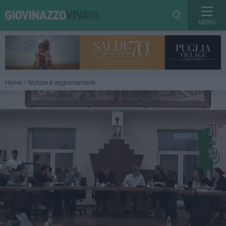
MENU
Home
Notizie e aggiornamenti