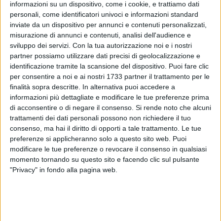
informazioni su un dispositivo, come i cookie, e trattiamo dati
personali, come identificatori univoci e informazioni standard
3
A cura di
inviate da un dispositivo per annunci e contenuti personalizzati,
GIANLUCA BATTISTA
misurazione di annunci e contenuti, analisi dell'audience e
sviluppo dei servizi.
Con la tua autorizzazione noi e i nostri
partner possiamo utilizzare dati precisi di geolocalizzazione e
identificazione tramite la scansione del dispositivo. Puoi fare clic
Il presidente del Consiglio comunale,
Francesco Cervone,
ha
per consentire a noi e ai nostri 1733 partner il trattamento per le
convocato una nuova seduta della massima assise cittadina
finalità sopra descritte. In alternativa puoi accedere a
pe
r venerdì 28 aprile alle ore 18.30.
Cinque i punti all'ordine
informazioni più dettagliate e modificare le tue preferenze prima
del giorno.
di acconsentire o di negare il consenso.
Si rende noto che alcuni
trattamenti dei dati personali possono non richiedere il tuo
consenso, ma hai il diritto di opporti a tale trattamento. Le tue
Al primo è prevista l'esame e l'eventuale approvazione del
preferenze si applicheranno solo a questo sito web. Puoi
del rendiconto di gestione per il 2022, mentre al secondo, al
modificare le tue preferenze o revocare il consenso in qualsiasi
terzo ed al quarto si discuterà di debiti fuori bilancio
momento tornando su questo sito e facendo clic sul pulsante
provenienti da soccombenze dell'ente comunale in
"Privacy" in fondo alla pagina web.
altrettante controversie.
Infine al punto 5 forse il punto più atteso della seduta, con la
discussione sulle modifiche al regolamento per