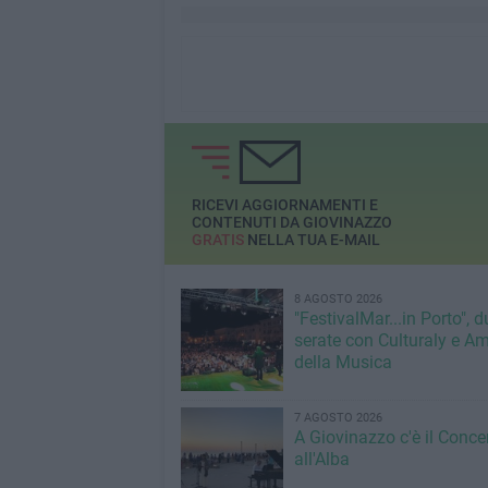
RICEVI AGGIORNAMENTI E
CONTENUTI DA GIOVINAZZO
GRATIS
NELLA TUA E-MAIL
8 AGOSTO 2026
"FestivalMar...in Porto", d
serate con Culturaly e Am
della Musica
7 AGOSTO 2026
A Giovinazzo c'è il Conce
all'Alba