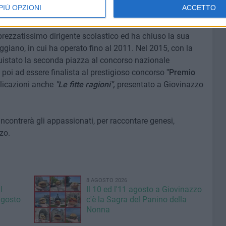
PIÙ OPZIONI
ACCETTO
ia.
prezzatissimo dirigente scolastico ed ha chiuso la sua
iggiano, in cui ha operato fino al 2011. Nel 2015, con la
istato la seconda piazza al concorso nazionale
poi ad essere finalista al prestigioso concorso
"Premio
blicazioni anche
"Le fitte ragioni",
presentato a Giovinazzo
ncontrerà gli appassionati, per raccontare genesi,
zo.
8 AGOSTO 2026
l
Il 10 ed l'11 agosto a Giovinazzo
agosto
c'è la Sagra del Panino della
Nonna