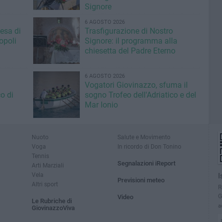
Signore
6 AGOSTO 2026
iesa di
Trasfigurazione di Nostro
opoli
Signore: il programma alla
chiesetta del Padre Eterno
6 AGOSTO 2026
Vogatori Giovinazzo, sfuma il
o di
sogno Trofeo dell'Adriatico e del
Mar Ionio
Nuoto
Salute e Movimento
Voga
In ricordo di Don Tonino
Tennis
Segnalazioni iReport
Arti Marziali
Vela
I
Previsioni meteo
Altri sport
R
G
Video
Le Rubriche di
a
GiovinazzoViva