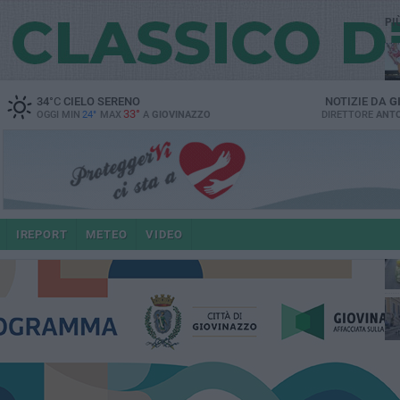
PI
34
°C
CIELO SERENO
NOTIZIE DA
G
33°
OGGI MIN
24°
MAX
A
GIOVINAZZO
DIRETTORE
ANTO
IREPORT
METEO
VIDEO
po
4 a