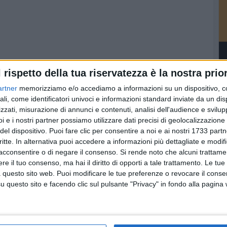
l rispetto della tua riservatezza è la nostra prior
d by
artner
memorizziamo e/o accediamo a informazioni su un dispositivo, c
, in Sala San Felice, il libro
"Valdo il monaco - Sulle
ali, come identificatori univoci e informazioni standard inviate da un di
 Laterza) di
Francesco Maurogiovanni.
zzati, misurazione di annunci e contenuti, analisi dell'audience e svilupp
i e i nostri partner possiamo utilizzare dati precisi di geolocalizzazione 
la Cultura del Comune di Giovinazzo
, si aprirà con i saluti
del dispositivo. Puoi fare clic per consentire a noi e ai nostri 1733 partn
 ramo, Marianna Paladino, ed al Sindaco, Tommaso Depalma.
critte. In alternativa puoi accedere a informazioni più dettagliate e modif
acconsentire o di negare il consenso.
Si rende noto che alcuni trattamen
ll'editore
Giuseppe Laterza
, della psicologa
Maria Teresa
e il tuo consenso, ma hai il diritto di opporti a tale trattamento. Le tue
na Piccini. Modererà il prof.
Domenico Lassandro
,
 questo sito web. Puoi modificare le tue preferenze o revocare il conse
iversità degli Studi "Aldo Moro" di Bari.
questo sito e facendo clic sul pulsante "Privacy" in fondo alla pagina
lasse 1944, è laureato in Filosofia della Scienza con una
ella meccanica quantistica di Heisenberg.
o storico Liceo Classico "Berchet" di Milano,