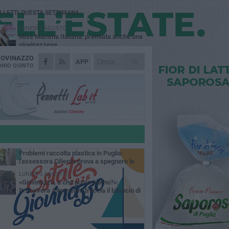
Ù LETTI QUESTA SETTIMANA
LUNEDÌ 3 AGOSTO
Miss Mamma Italiana: premiata anche una
giovinazzese
IOVINAZZO
MARTEDÌ 4 AGOSTO
APP
Liquidi oleosi sul litorale di Giovinazzo,
NIO QUINTO
rimossa macchia di idrocarburi
VENERDÌ 7 AGOSTO
A Giovinazzo c'è il Concerto all'Alba
GIOVEDÌ 6 AGOSTO
Lavori sul litorale, gli aggiornamenti del
sindaco di Giovinazzo - FOTO
MERCOLEDÌ 5 AGOSTO
Problemi raccolta plastica in Puglia:
l'assessora Ciliento prova a spegnere le
lemiche
LUNEDÌ 3 AGOSTO
«Giovinazzo, a che punto siamo?»:
PrimaVera Alternativa traccia il bilancio di
nni di Sollecito