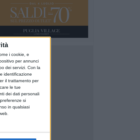
ità
ome i cookie, e
spositivo per annunci
o dei servizi.
Con la
e identificazione
er il trattamento per
icare le tue
ti dei dati personali
 preferenze si
nso in qualsiasi
 web.