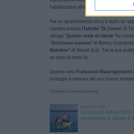
l'abilitazione all'insegnamento in Filosof
Per un quarantennio circa è stato un ap
carriera presso
l'Istituto "Di Zonno"
di Tr
silloge
"Questo male di niente"
ha conqu
"Scriviamo insieme"
di Roma, riuscendo 
Nabokov"
di Novoli (Le). Tra le sue pub
un paio di mesi fa.
Questa sera
Francesco Maurogiovanni
i
sviluppo e stesura del suo nuovo roman
FRANCESCO MAUROGIOVANNI
8 AGOSTO 2026
Giovinazzo Estate 2026: i
programma di sabato 8 