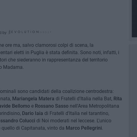
d by
me ore ma, salvo clamorosi colpi di scena, la
ari eletti in Puglia è stata definita. Sono noti, infatti, i
tori che siederanno in rappresentanza del territorio
zzo Madama.
inominali sono candidati della coalizione centrodestra:
anata,
Mariangela Matera
di Fratelli d'Italia nella Bat,
Rita
avide Bellomo
e
Rossano Sasso
nell'Area Metropolitana
brindisino,
Dario Iaia
di Fratelli d'Italia nel tarantino,
ssandro Colucci
di Noi moderati nel leccese. L'unico
 quello di Capitanata, vinto da
Marco Pellegrini
.