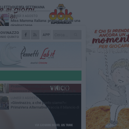
Ù LETTI QUESTA SETTIMANA
LUNEDÌ 3 AGOSTO
Miss Mamma Italiana: premiata anche una
giovinazzese
IOVINAZZO
MARTEDÌ 4 AGOSTO
APP
Liquidi oleosi sul litorale di Giovinazzo,
NIO QUINTO
rimossa macchia di idrocarburi
VENERDÌ 7 AGOSTO
A Giovinazzo c'è il Concerto all'Alba
GIOVEDÌ 6 AGOSTO
Lavori sul litorale, gli aggiornamenti del
sindaco di Giovinazzo - FOTO
MERCOLEDÌ 5 AGOSTO
Problemi raccolta plastica in Puglia:
l'assessora Ciliento prova a spegnere le
lemiche
LUNEDÌ 3 AGOSTO
«Giovinazzo, a che punto siamo?»:
PrimaVera Alternativa traccia il bilancio di
nni di Sollecito