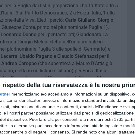
 per la Puglia dai listini proporzionali ha fruttato altri 5
'Italia, 3 al Partito Democratico, 2 a Forza Italia, 1 alla
zione-Italia Viva. Eletti, perciò:
Carla Giuliano
,
Giorgio
r Giuseppe Conte, primo nel plurinominale Puglia 1),
Leonardo Donno
per i pentastellati;
Giandonato La
ntrerà a Giorgia Meloni eletta nell'uninominale in
el plurinominale Puglia 3 alle spalle di Gemmato) e
 Lacarra
,
Ubaldo Pagano
e
Claudio Stefanazzi
per il
e
Andrea Caroppo
(che subentrerà a Mauro D'Attis già
sano, eletta in un listino siciliano) per Forza Italia;
akar Soumahoro
per l'Alleanza Verdi-Sinistra;
Mara
l rispetto della tua riservatezza è la nostra prior
a nel plurinominale 4 del Salento).
artner
memorizziamo e/o accediamo a informazioni su un dispositivo, c
lia sarà quindi suddivisa per liste (e quote di
ali, come identificatori univoci e informazioni standard inviate da un di
zzati, misurazione di annunci e contenuti, analisi dell'audience e svilupp
i e i nostri partner possiamo utilizzare dati precisi di geolocalizzazione 
o, La Salandra, De Marzo, Gemmato, Fitto)
del dispositivo. Puoi fare clic per consentire a noi e ai nostri 1733 partn
o, Lovecchio, Dell'Olio, L'Abbate, Donno)
critte. In alternativa puoi accedere a informazioni più dettagliate e modif
is, Lanotte, Caroppo)
acconsentire o di negare il consenso.
Si rende noto che alcuni trattamen