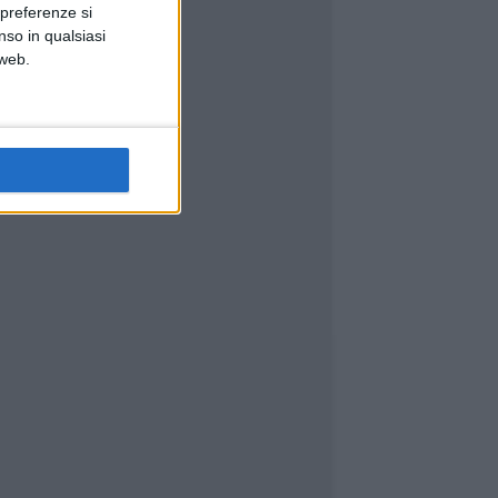
 preferenze si
nso in qualsiasi
 web.