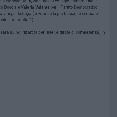
 a Isabella Rauti, vincitrice di collegio uninominale in
o Boccia
e
Valeria Valente
per il Partito Democratico;
alvini
per la Lega (in virtù della più bassa percentuale
minale Lombardia 1).
a sarà quindi ripartita per liste (e quote di competenza) in