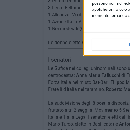
3 Partito Democratico (Lacarra, Pagano,
possono non richieder
3 Lega (Bellomo, Sasso, Di Mattina)
applicheranno solo a
1 Alleanza- Verdi-Sinistra (Soumahoro)
momento tornando su 
1 Azione-Italia Viva (Carfagna)
1 Noi moderati (Colucci)
Le donne elette sono 5, gli uomini 22.
I senatori
Le
5
sfide nei collegi uninominali sono s
centrodestra:
Anna Maria Fallucchi
di Fr
Forza Italia nel misto Bat-Bari,
Filippo M
Fratelli d'Italia nel tarantino,
Roberto Ma
La suddivisione degli
8 posti
a disposizi
fruttato altri 2 seggi al Movimento 5 Stell
Italia e 1 alla Lega. I senatori eletti dai l
Mario Turco, eletto in Basilicata) e
Anton