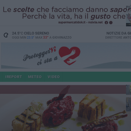
PI
24.5
°C
CIELO SERENO
NOTIZIE DA
G
33°
OGGI MIN
23.5°
MAX
A
GIOVINAZZO
DIRETTORE
ANTO
IREPORT
METEO
VIDEO
po
4 a