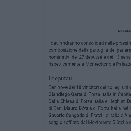
Powere
I dati andranno consolidati nelle prossi
composizione della pattuglia dei parlament
nominativi dei 27 deputati e dei 13 sena
rispettivamente a Montecitorio e Pala
I deputati
Ben nove dei
10
vincitori dei collegi un
Giandiego Gatta
di Forza Italia in Capit
Dalla Chiesa
di Forza Italia e i leghisti
D
di Bari,
Mauro D'Attis
di Forza Italia nel 
Saverio Congedo
di Fratelli d'Italia e
Ale
seggio soffiato dal Movimento 5 Stelle è