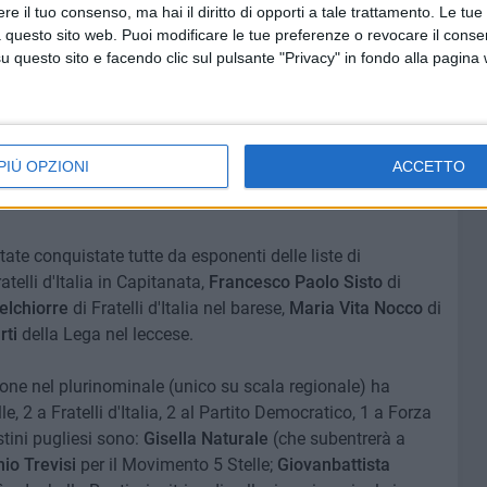
 Stefanazzi)
e il tuo consenso, ma hai il diritto di opporti a tale trattamento. Le tue
 questo sito web. Puoi modificare le tue preferenze o revocare il conse
questo sito e facendo clic sul pulsante "Privacy" in fondo alla pagina
PIÙ OPZIONI
ACCETTO
tate conquistate tutte da esponenti delle liste di
atelli d'Italia in Capitanata,
Francesco Paolo Sisto
di
elchiorre
di Fratelli d'Italia nel barese,
Maria Vita Nocco
di
rti
della Lega nel leccese.
one nel plurinominale (unico su scala regionale) ha
e, 2 a Fratelli d'Italia, 2 al Partito Democratico, 1 a Forza
istini pugliesi sono:
Gisella Naturale
(che subentrerà a
io Trevisi
per il Movimento 5 Stelle;
Giovanbattista