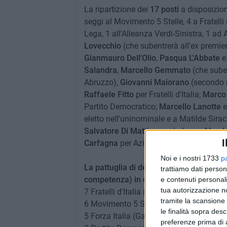
La ripartizione dei
17 posti
a disposizione
seggi al Movimento 5 Stelle, 4 a Fratelli d
Lega, 1 all'Alleanza Verdi-Sinistra, 1 ad A
Lovecchio
(che subentrerà all'ex premie
Gianmauro Dell'Olio
,
Pasqua L'Abbate
e
Salandra
,
Marcello Gemmato
(che sube
Abruzzo),
Giovanni Maiorano
(secondo n
Raffaele Fitto
per Fratelli d'Italia;
Marco
Partito Democratico;
Marcello Lanotte
eletto nell'uninominale e a Matilde Siracu
Salvatore Di Mattina
per la Lega;
Aboub
I
Carfagna
per Azione-Italia Viva (scattat
Noi e i nostri 1733
p
La pattuglia di deputati eletti dalla Pug
trattiamo dati person
competenza) in questo modo
e contenuti personali
tua autorizzazione no
7 Fratelli d'Italia (Matera, Iaia, Conged
tramite la scansione 
6 Movimento 5 Stelle (Pellegrini, Giulian
le finalità sopra des
5 Forza Italia (Gatta, Dalla Chiesa, D'Att
preferenze prima di 