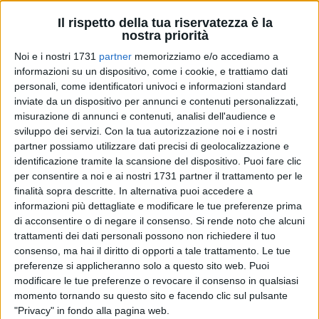
Il rispetto della tua riservatezza è la
nostra priorità
Noi e i nostri 1731
partner
memorizziamo e/o accediamo a
informazioni su un dispositivo, come i cookie, e trattiamo dati
7
A cura di
personali, come identificatori univoci e informazioni standard
GIANLUCA BATTISTA
inviate da un dispositivo per annunci e contenuti personalizzati,
misurazione di annunci e contenuti, analisi dell'audience e
sviluppo dei servizi.
Con la tua autorizzazione noi e i nostri
partner possiamo utilizzare dati precisi di geolocalizzazione e
Hanno fatto il giro del web le foto in cui sono immortalati i
identificazione tramite la scansione del dispositivo. Puoi fare clic
calcinacci caduti dallo stabile di
Palazzo di Città
sul lato
per consentire a noi e ai nostri 1731 partner il trattamento per le
mare. Le polemiche non sono mancate, come era logico
finalità sopra descritte. In alternativa puoi accedere a
fosse, ed i cittadini chiedono lumi all'Amministrazione
informazioni più dettagliate e modificare le tue preferenze prima
comunale su quanto accaduto.
di acconsentire o di negare il consenso.
Si rende noto che alcuni
trattamenti dei dati personali possono non richiedere il tuo
Non si tratta, è bene precisarlo, di un crollo di chissà quale
consenso, ma hai il diritto di opporti a tale trattamento. Le tue
preferenze si applicheranno solo a questo sito web. Puoi
entità, ma ci sembra legittimo essere preoccupati perché
modificare le tue preferenze o revocare il consenso in qualsiasi
quei calcinacci avrebbero potuto colpire qualche passante
momento tornando su questo sito e facendo clic sul pulsante
con gravissime conseguenze.
"Privacy" in fondo alla pagina web.