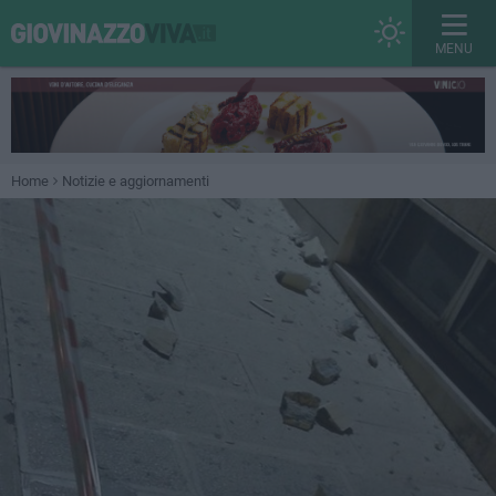
MENU
Home
Notizie e aggiornamenti