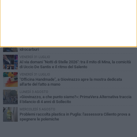
PIÙ LETTI QUESTA SETTIMANA
LUNEDÌ 3 AGOSTO
Miss Mamma Italiana: premiata anche una giovinazzese
MARTEDÌ 4 AGOSTO
Liquidi oleosi sul litorale di Giovinazzo, rimossa macchia di
idrocarburi
VENERDÌ 31 LUGLIO
Al via domani "Notti di Stelle 2026": tra il mito di Mina, la comicità
di Uccio De Santis e il ritmo del Salento
VENERDÌ 31 LUGLIO
"Officina Handmade", a Giovinazzo apre la mostra dedicata
all'arte del fatto a mano
LUNEDÌ 3 AGOSTO
«Giovinazzo, a che punto siamo?»: PrimaVera Alternativa traccia
il bilancio di 4 anni di Sollecito
MERCOLEDÌ 5 AGOSTO
Problemi raccolta plastica in Puglia: l'assessora Ciliento prova a
spegnere le polemiche