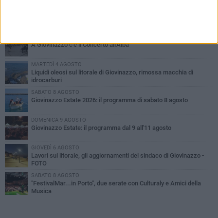
PIÙ LETTI QUESTA SETTIMANA
VENERDÌ 7 AGOSTO
A Giovinazzo c'è il Concerto all'Alba
MARTEDÌ 4 AGOSTO
Liquidi oleosi sul litorale di Giovinazzo, rimossa macchia di
idrocarburi
SABATO 8 AGOSTO
Giovinazzo Estate 2026: il programma di sabato 8 agosto
DOMENICA 9 AGOSTO
Giovinazzo Estate: il programma dal 9 all'11 agosto
GIOVEDÌ 6 AGOSTO
Lavori sul litorale, gli aggiornamenti del sindaco di Giovinazzo -
FOTO
SABATO 8 AGOSTO
"FestivalMar...in Porto", due serate con Culturaly e Amici della
Musica