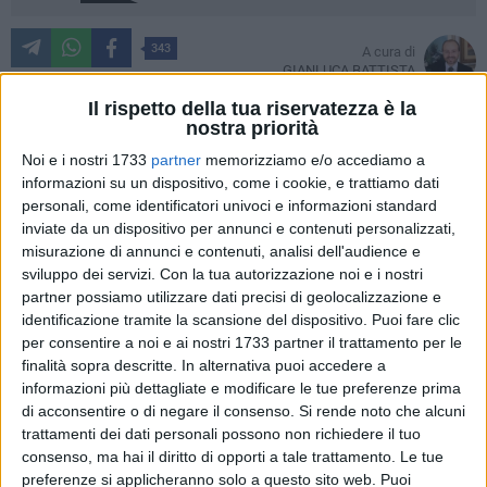
343
A cura di
GIANLUCA BATTISTA
Il rispetto della tua riservatezza è la
nostra priorità
Un forte e prolungato temporale ha interessato Giovinazzo
Noi e i nostri 1733
partner
memorizziamo e/o accediamo a
informazioni su un dispositivo, come i cookie, e trattiamo dati
ed il nord barese nelle scorse ore. Poco dopo le 14.00 è
personali, come identificatori univoci e informazioni standard
caduta una quantità di pioggia notevole, mai scesa negli
inviate da un dispositivo per annunci e contenuti personalizzati,
ultimi mesi.
misurazione di annunci e contenuti, analisi dell'audience e
sviluppo dei servizi.
Con la tua autorizzazione noi e i nostri
E
piazza Vittorio Emanuele II
si è allagata, con l'acqua che
partner possiamo utilizzare dati precisi di geolocalizzazione e
ha superato il livello dei marciapiedi ed in alcuni casi è
identificazione tramite la scansione del dispositivo. Puoi fare clic
penetrata nelle auto in sosta. Tanto lo spavento anche di
per consentire a noi e ai nostri 1733 partner il trattamento per le
finalità sopra descritte. In alternativa puoi accedere a
alcuni esercenti (la foto in home e del proprietario del
informazioni più dettagliate e modificare le tue preferenze prima
Manuelito Bar) che hanno visto i loro gazebo e la soglia dei
di acconsentire o di negare il consenso.
Si rende noto che alcuni
loro locali invase da acqua e fango.
trattamenti dei dati personali possono non richiedere il tuo
consenso, ma hai il diritto di opporti a tale trattamento. Le tue
Per fortuna non si sono registrati danni ben peggiori ma
preferenze si applicheranno solo a questo sito web. Puoi