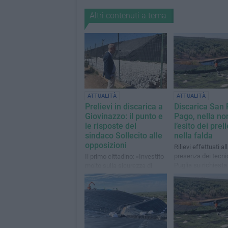
Altri contenuti a tema
ATTUALITÀ
ATTUALITÀ
Prelievi in discarica a
Discarica San 
Giovinazzo: il punto e
Pago, nella n
le risposte del
l’esito dei preli
sindaco Sollecito alle
nella falda
opposizioni
Rilievi effettuati al
presenza dei tecnic
Il primo cittadino: «Investito
Puglia su richiesta
molto sulla sicurezza di
Comune di Giovina
questo sito anche ben oltre
le risorse messe a
disposizione dalla Regione»