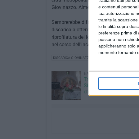
trattiamo dati person
e contenuti personali
Giovinazzo. Almeno secondo le dichiarazi
tua autorizzazione no
tramite la scansione 
Sembrerebbe difatti che stia lavorando p
le finalità sopra des
discarica a ottemperare in tempi brevi all
preferenze prima di 
riprofilatura dei lotti I, II e III. Proba
possono non richieder
nel corso dell'incontro che si terrà doman
applicheranno solo a
momento tornando su 
DISCARICA GIOVINAZZO
6 AGOSTO 2026
Trasfigurazione di Nostro
Signore: il programma al
chiesetta del Padre Etern