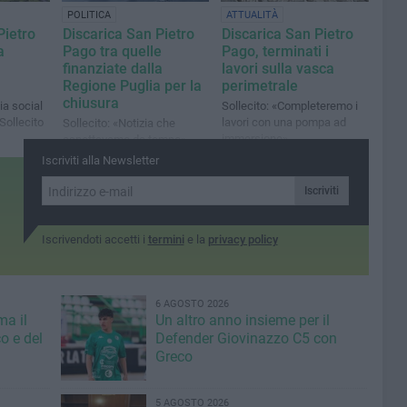
POLITICA
ATTUALITÀ
Pietro
Discarica San Pietro
Discarica San Pietro
a
Pago tra quelle
Pago, terminati i
finanziate dalla
lavori sulla vasca
Regione Puglia per la
perimetrale
chiusura
ia social
Sollecito: «Completeremo i
Sollecito
lavori con una pompa ad
Sollecito: «Notizia che
immersione»
aspettavamo da tempo»
Iscriviti alla Newsletter
Iscriviti
Iscrivendoti accetti i
termini
e la
privacy policy
6 AGOSTO 2026
ma il
Un altro anno insieme per il
o e del
Defender Giovinazzo C5 con
Greco
5 AGOSTO 2026