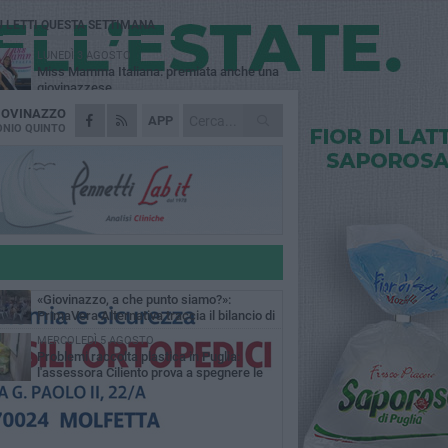
Ù LETTI QUESTA SETTIMANA
LUNEDÌ 3 AGOSTO
Miss Mamma Italiana: premiata anche una
giovinazzese
IOVINAZZO
MARTEDÌ 4 AGOSTO
APP
Liquidi oleosi sul litorale di Giovinazzo,
NIO QUINTO
rimossa macchia di idrocarburi
VENERDÌ 31 LUGLIO
Al via domani "Notti di Stelle 2026": tra il
mito di Mina, la comicità di Uccio De Santis
l ritmo del Salento
VENERDÌ 31 LUGLIO
"Officina Handmade", a Giovinazzo apre la
mostra dedicata all'arte del fatto a mano
LUNEDÌ 3 AGOSTO
«Giovinazzo, a che punto siamo?»:
PrimaVera Alternativa traccia il bilancio di
nni di Sollecito
MERCOLEDÌ 5 AGOSTO
Problemi raccolta plastica in Puglia:
l'assessora Ciliento prova a spegnere le
lemiche