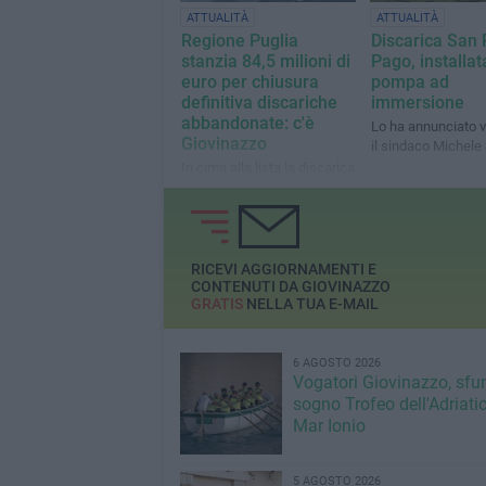
ATTUALITÀ
ATTUALITÀ
Regione Puglia
Discarica San 
stanzia 84,5 milioni di
Pago, installat
euro per chiusura
pompa ad
definitiva discariche
immersione
abbandonate: c'è
Lo ha annunciato v
Giovinazzo
il sindaco Michele 
In cima alla lista la discarica
"Ex Francavilla Ambiente" e
l'impianto "Ecoambiente" di
Bitonto
RICEVI AGGIORNAMENTI E
CONTENUTI DA GIOVINAZZO
GRATIS
NELLA TUA E-MAIL
6 AGOSTO 2026
Vogatori Giovinazzo, sfu
sogno Trofeo dell'Adriatic
Mar Ionio
5 AGOSTO 2026