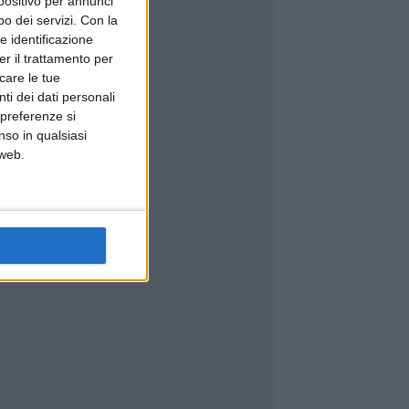
spositivo per annunci
o dei servizi.
Con la
e identificazione
er il trattamento per
icare le tue
ti dei dati personali
 preferenze si
nso in qualsiasi
 web.