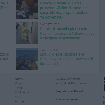
 della
Il nuovo Prefetto di Bari si
 Teresa
presenta: «Felice di tornare a
casa. Movida è opportunità ma
va governata»
5 AGOSTO 2026
Problemi raccolta plastica in
Puglia: l'assessora Ciliento prova
a spegnere le polemiche
4 AGOSTO 2026
azzo e
Liquidi oleosi sul litorale di
e nel
Giovinazzo, rimossa macchia di
idrocarburi
Nuoto
Salute e Movimento
Voga
In ricordo di Don Tonino
Tennis
Segnalazioni iReport
Arti Marziali
Vela
I
Previsioni meteo
Altri sport
R