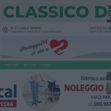
PI
32.5
°C
CIELO SERENO
NOTIZIE DA
G
31.5°
OGGI MIN
23°
MAX
A
GIOVINAZZO
DIRETTORE
ANTO
e i
IREPORT
METEO
VIDEO
4 a
po