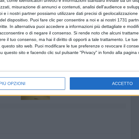
ali, come identificatori univoci e informazioni standard inviate da un di
zzati, misurazione di annunci e contenuti, analisi dell'audience e svilupp
oni rilasciate su altri organi di stampa.
i e i nostri partner possiamo utilizzare dati precisi di geolocalizzazione 
del dispositivo. Puoi fare clic per consentire a noi e ai nostri 1731 partn
erché San Pietro Pago riapra, inducendo il gestore della
critte. In alternativa puoi accedere a informazioni più dettagliate e modif
e prescrizioni dell'Arpa. Naturalmente per la "sola"
acconsentire o di negare il consenso.
Si rende noto che alcuni trattamen
bilmente sarà questo uno dei temi che saranno messi sul tavolo
e il tuo consenso, ma hai il diritto di opporti a tale trattamento. Le tue
i all'Ato.
 questo sito web. Puoi modificare le tue preferenze o revocare il conse
questo sito e facendo clic sul pulsante "Privacy" in fondo alla pagina
6 AGOSTO 2026
Lavori sul litorale, gli
PIÙ OPZIONI
ACCETTO
la
aggiornamenti del sindaco di
o
Giovinazzo - FOTO