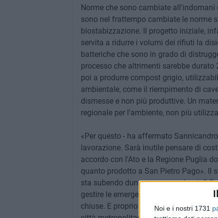
Norme che sono cambiate all'indomani de
sono nel frattempo cambiate le norme sul
biostabizzazione. Il progetto iniziale, i
servita a ridurre i volumi dei rifiuti la d
batteriche che sono in grado di distrugge
processo che altrimenti sarebbe durato 
poi a produrre compost grigio, utilizzab
ambientale, come il riempimento di cave, e
dismesse e non più produttive. Un materi
regionale per l'ambiente, non più utilizza
«Per questo - ha affermato Sannicandro - 
lavorazione. Sarà inutile pensare di cos
accordo con l'Ato e la Regione Puglia do
quanto prodotto a San Pietro Pago». Il si
sta subendo dunque una accelerata? Se
I
gestire le emergenze, visto che tutte le 
chiuse. E proprio a riguardo delle emerge
Noi e i nostri 1731
p
città metropolitana, Antonio Decaro, no