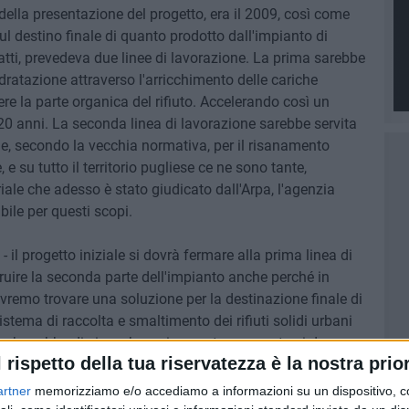
lla presentazione del progetto, era il 2009, così come
 destino finale di quanto prodotto dall'impianto di
nfatti, prevedeva due linee di lavorazione. La prima sarebbe
isidratazione attraverso l'arricchimento delle cariche
re la parte organica del rifiuto. Accelerando così un
20 anni. La seconda linea di lavorazione sarebbe servita
ile, secondo la vecchia normativa, per il risanamento
 su tutto il territorio pugliese ce ne sono tante,
ale che adesso è stato giudicato dall'Arpa, l'agenzia
bile per questi scopi.
il progetto iniziale si dovrà fermare alla prima linea di
truire la seconda parte dell'impianto anche perché in
vremo trovare una soluzione per la destinazione finale di
stema di raccolta e smaltimento dei rifiuti solidi urbani
mbrerebbe di si, anche se in questo momento si dovranno
l rispetto della tua riservatezza è la nostra prior
discariche pubbliche della Provincia sono a vario titolo
nze le notizie che arrivano dal sindaco e presidente della
artner
memorizziamo e/o accediamo a informazioni su un dispositivo, c
n sembrano essere confortanti per il Comune di