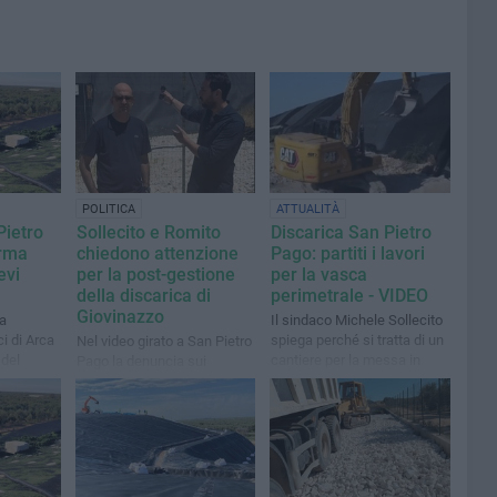
POLITICA
ATTUALITÀ
Pietro
Sollecito e Romito
Discarica San Pietro
orma
chiedono attenzione
Pago: partiti i lavori
evi
per la post-gestione
per la vasca
della discarica di
perimetrale - VIDEO
Giovinazzo
la
Il sindaco Michele Sollecito
i di Arca
spiega perché si tratta di un
Nel video girato a San Pietro
 del
cantiere per la messa in
Pago la denuncia sui
zzo
sicurezza del sito
continui furti sin qui coperti
con fondi comunali. Occorre
intervento della Regione
Puglia