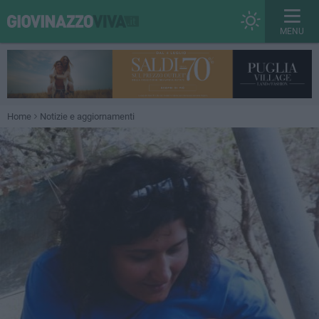
MENU
Home
Notizie e aggiornamenti