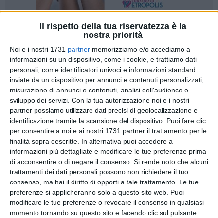
Il rispetto della tua riservatezza è la
28
nostra priorità
A cura di
LA REDAZIONE
Noi e i nostri 1731
partner
memorizziamo e/o accediamo a
informazioni su un dispositivo, come i cookie, e trattiamo dati
personali, come identificatori univoci e informazioni standard
Sarà presentato questa sera, venerdì 25 luglio, a Giovinazzo,
inviate da un dispositivo per annunci e contenuti personalizzati,
il libro
"Ricordi di viaggio"
di Adele Porzia. L'evento letterario
misurazione di annunci e contenuti, analisi dell'audience e
sviluppo dei servizi.
Con la tua autorizzazione noi e i nostri
è promosso dalla
Fidapa Giovinazzo
in collaborazione con
partner possiamo utilizzare dati precisi di geolocalizzazione e
la sede bitontina, di cui l'autrice è socia.
identificazione tramite la scansione del dispositivo. Puoi fare clic
Dialogherà con lei Mariella Pastoressa, vicepresidente
per consentire a noi e ai nostri 1731 partner il trattamento per le
Fidapa Bitonto. Sono previsti inoltre gli interventi di
finalità sopra descritte. In alternativa puoi accedere a
Elisabetta Grande Presidente Fidapa BPW Italy Distretto Sud,
informazioni più dettagliate e modificare le tue preferenze prima
Marina Corazziari, Presidente Fidapa BPW Italy Sez. Bari,
di acconsentire o di negare il consenso.
Si rende noto che alcuni
Grazia Maria Ventafridda, Presidente Fidapa BPW Italy Sez.
trattamenti dei dati personali possono non richiedere il tuo
consenso, ma hai il diritto di opporti a tale trattamento. Le tue
Bitonto, Maria Fidelia Bavaro, Presidente Fidapa BPW Italy
preferenze si applicheranno solo a questo sito web. Puoi
Sez. Giovinazzo, Michele Sollecito, Sindaco del Comune di
modificare le tue preferenze o revocare il consenso in qualsiasi
Giovinazzo, Vincenza Serrone Assessora alle P.O. del
momento tornando su questo sito e facendo clic sul pulsante