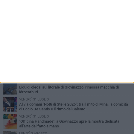
PIÙ LETTI QUESTA SETTIMANA
LUNEDÌ 3 AGOSTO
Miss Mamma Italiana: premiata anche una giovinazzese
MARTEDÌ 4 AGOSTO
Liquidi oleosi sul litorale di Giovinazzo, rimossa macchia di
idrocarburi
VENERDÌ 31 LUGLIO
Al via domani "Notti di Stelle 2026": tra il mito di Mina, la comicità
di Uccio De Santis e il ritmo del Salento
VENERDÌ 31 LUGLIO
"Officina Handmade", a Giovinazzo apre la mostra dedicata
all'arte del fatto a mano
LUNEDÌ 3 AGOSTO