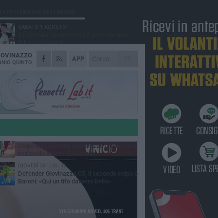
Ù LETTI QUESTA SETTIMANA
SABATO 1 AGOSTO
Il Defender Giovinazzo C5 pone sempre
fiducia in Marolla
IOVINAZZO
MARTEDÌ 4 AGOSTO
APP
U.S. Giovinazzo Calcio: una giornata per
NIO QUINTO
ricordare chi ha fatto la storia biancoverde
DOMENICA 2 AGOSTO
Trofeo Adriatico e Mar Ionio: Giovinazzo si
gioca il titolo in Cala Porto
GIOVEDÌ 30 LUGLIO
Il 2 agosto torna la Regata dei Gonfaloni a
Giovinazzo: il programma
MARTEDÌ 4 AGOSTO
Colpo del Defender Giovinazzo C5, arriva il
nazionale lettone Baklanovs
GIOVEDÌ 30 LUGLIO
Defender Giovinazzo C5, il secondo colpo è
Baroni: «Qui un tifo davvero bello»