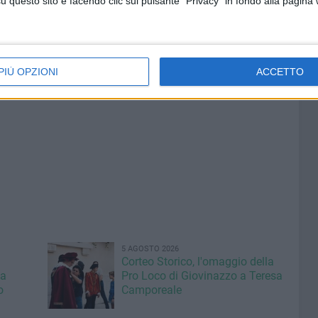
questo sito e facendo clic sul pulsante "Privacy" in fondo alla pagina
PIÙ OPZIONI
ACCETTO
5 AGOSTO 2026
Corteo Storico, l'omaggio della
la
Pro Loco di Giovinazzo a Teresa
o
Camporeale