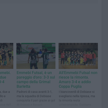
mmebi.
Emmebi Futsal, è un
All'Emmebi Futsal non
 due
pareggio d'oro: 3-3 sul
riesce la rimonta.
8-4
campo della Grimal
Amaro 3-4 e addio
Barletta
Coppa Puglia
a, due a
Padroni di casa avanti 3-1,
I biancoverdi di Debiase si
llo e
ma la squadra di Debiase
svegliano nella ripresa, ma
di
conquista il pari grazie ai gol
la rimonta resta
tesa delle
di Grosso e Bavaro
un'incompiuta. Gazzarra