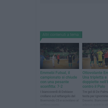
Altri contenuti a tema
Emmebi Futsal, il
Ottovolante E
campionato si chiude
Una tripletta e
con una pesante
doppiette nell'
sconfitta: 7-2
contro il Palo
I biancoverdi di Debiase
Tre gol di De Palm
crollano sul rettangolo del
testa per Ignomirie
Boemondo C5 e scivolano al
Deserio. Biancover
settimo posto
adesso quinti in at