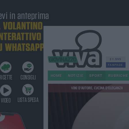
21.595
FANPAGE
HOME
NOTIZIE
SPORT
RUBRICHE