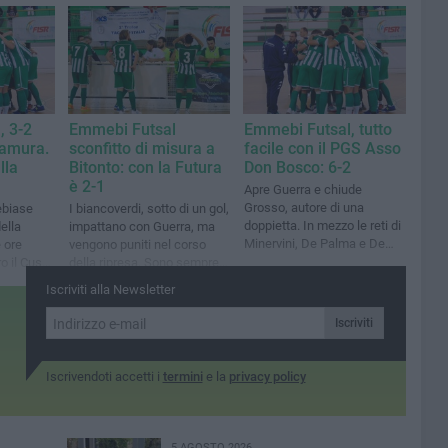
finale, tre espulsi
, 3-2
Emmebi Futsal
Emmebi Futsal, tutto
tamura.
sconfitto di misura a
facile con il PGS Asso
lla
Bitonto: con la Futura
Don Bosco: 6-2
è 2-1
Apre Guerra e chiude
Grosso, autore di una
ebiase
I biancoverdi, sotto di un gol,
doppietta. In mezzo le reti di
ella
impattano con Guerra, ma
Minervini, De Palma e De
 ore
vengono puniti nel corso
Serio
o il Cus
della ripresa. Sono sempre
ini
sesti
Iscriviti alla Newsletter
Iscriviti
Iscrivendoti accetti i
termini
e la
privacy policy
5 AGOSTO 2026