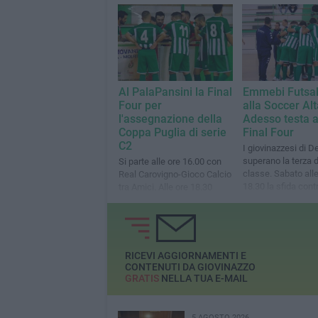
altre gare
Al PalaPansini la Final
Emmebi Futsal
Four per
alla Soccer Al
l'assegnazione della
Adesso testa a
Coppa Puglia di serie
Final Four
C2
I giovinazzesi di D
superano la terza d
Si parte alle ore 16.00 con
classe. Sabato alle
Real Carovigno-Gioco Calcio
18.30 la sfida contr
tra Amici. Alle ore 18.30
Foggia al PalaPans
Emmebi Futsal Giovinazzo-
Cus Foggia
RICEVI AGGIORNAMENTI E
CONTENUTI DA GIOVINAZZO
GRATIS
NELLA TUA E-MAIL
5 AGOSTO 2026