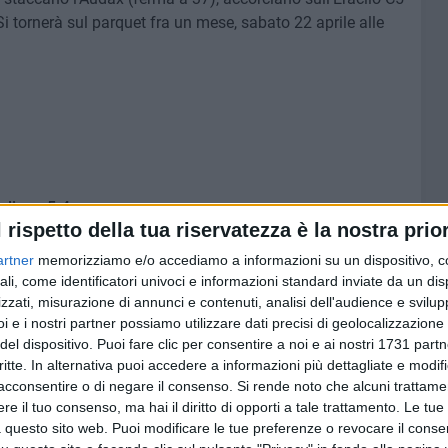
 Si tornerà sul parquet fra un mese, sabato 22 aprile alle
gliano 5-4
l rispetto della tua riservatezza è la nostra prior
5 2-8
artner
memorizziamo e/o accediamo a informazioni su un dispositivo, c
ali, come identificatori univoci e informazioni standard inviate da un di
zzati, misurazione di annunci e contenuti, analisi dell'audience e svilupp
i e i nostri partner possiamo utilizzare dati precisi di geolocalizzazione 
del dispositivo. Puoi fare clic per consentire a noi e ai nostri 1731 partn
critte. In alternativa puoi accedere a informazioni più dettagliate e modif
acconsentire o di negare il consenso.
Si rende noto che alcuni trattamen
e il tuo consenso, ma hai il diritto di opporti a tale trattamento. Le tue
 questo sito web. Puoi modificare le tue preferenze o revocare il conse