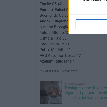
momento tornando su 
Eraclio C5 42
Emmebi Futsal Giovinazzo 41
Boemondo C5 37
Audax Rutigliano 36
Nettuno Bisceglie 34
Futura Bitonto 33
Olimpia Palo 33
Poggiorsini C5 31
Public Molfetta 21
PGS Asso Don Bosco 12
Azetium Rutigliano 4
EMMEBI FUTSAL GIOVINAZZO
6 AGOSTO 2026
Trasfigurazione di Nostro
Signore: il programma al
chiesetta del Padre Etern