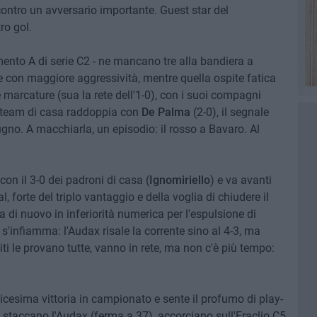
contro un avversario importante. Guest star del
ro gol.
ento A di serie C2 - ne mancano tre alla bandiera a
 con maggiore aggressività, mentre quella ospite fatica
 marcature (sua la rete dell'1-0), con i suoi compagni
il team di casa raddoppia con
De Palma
(2-0), il segnale
ugno. A macchiarla, un episodio: il rosso a Bavaro. Al
con il 3-0 dei padroni di casa (
Ignomiriello
) e va avanti
, forte del triplo vantaggio e della voglia di chiudere il
a di nuovo in inferiorità numerica per l'espulsione di
 s'infiamma: l'Audax risale la corrente sino al 4-3, ma
iti le provano tutte, vanno in rete, ma non c'è più tempo:
dicesima vittoria in campionato e sente il profumo di play-
, staccano l'Audax (ferma a 37), accorciano sull'Eraclio C5