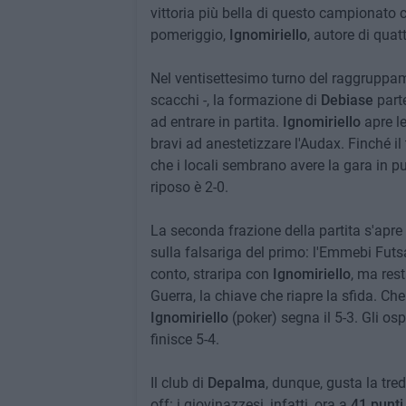
vittoria più bella di questo campionato 
pomeriggio,
Ignomiriello
, autore di quatt
Nel ventisettesimo turno del raggruppam
scacchi -, la formazione di
Debiase
parte
ad entrare in partita.
Ignomiriello
apre le
bravi ad anestetizzare l'Audax. Finché 
che i locali sembrano avere la gara in p
riposo è 2-0.
La seconda frazione della partita s'apre 
sulla falsariga del primo: l'Emmebi Futsal
conto, straripa con
Ignomiriello
, ma rest
Guerra, la chiave che riapre la sfida. Che
Ignomiriello
(poker) segna il 5-3. Gli osp
finisce 5-4.
Il club di
Depalma
, dunque, gusta la tre
off: i giovinazzesi, infatti, ora a
41 punti