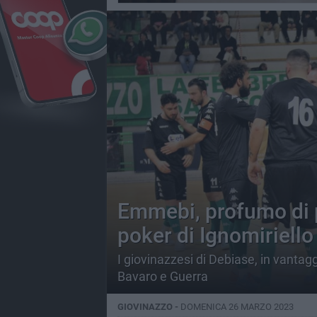
Emmebi, profumo di p
poker di Ignomiriello
I giovinazzesi di Debiase, in vantagg
Bavaro e Guerra
GIOVINAZZO -
DOMENICA 26 MARZO 2023