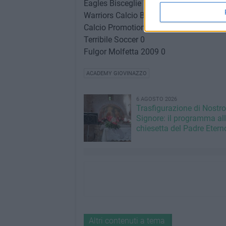
Eagles Bisceglie 7
Warriors Calcio Bari 7
Calcio Promotion 3
Terribile Soccer 0
Fulgor Molfetta 2009 0
ACADEMY GIOVINAZZO
6 AGOSTO 2026
Trasfigurazione di Nostro
Signore: il programma al
chiesetta del Padre Etern
Altri contenuti a tema