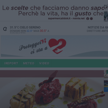
PI
31.5
°C
CIELO SERENO
NOTIZIE DA
G
30.5°
DOMANI MIN
22.5°
MAX
A
DIRETTORE
ANTO
GIOVINAZZO
IREPORT
METEO
VIDEO