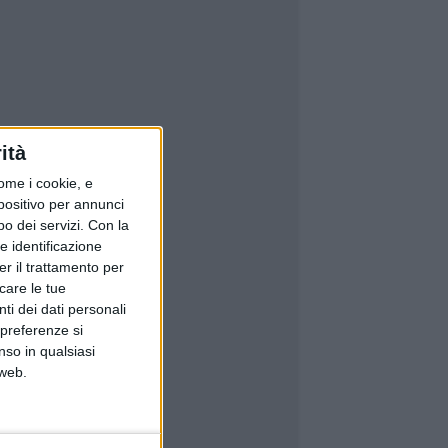
ità
ome i cookie, e
spositivo per annunci
o dei servizi.
Con la
e identificazione
er il trattamento per
icare le tue
ti dei dati personali
 preferenze si
nso in qualsiasi
 web.