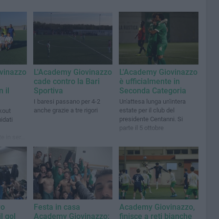
vinazzo
L'Academy Giovinazzo
L'Academy Giovinazzo
cade contro la Bari
è ufficialmente in
 il
Sportiva
Seconda Categoria
I baresi passano per 4-2
Un'attesa lunga un'intera
anche grazie a tre rigori
estate per il club del
kout
presidente Centanni. Si
uidati
parte il 5 ottobre
e in serie
ro
Festa in casa
Academy Giovinazzo,
l gol
Academy Giovinazzo:
finisce a reti bianche