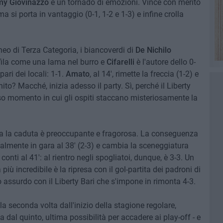
y Giovinazzo
è un tornado di emozioni. Vince con merito
ma si porta in vantaggio (0-1, 1-2 e 1-3) e infine crolla
neo di Terza Categoria, i biancoverdi di
De Nichilo
fila come una lama nel burro e
Cifarelli
è l'autore dello 0-
ari dei locali: 1-1.
Amato
, al 14', rimette la freccia (1-2) e
 finito? Macché, inizia adesso il party. Sì, perché il Liberty
so momento in cui gli ospiti staccano misteriosamente la
a la caduta è preoccupante e fragorosa. La conseguenza
ialmente in gara al 38' (2-3) e cambia la sceneggiatura
conti al 41': al rientro negli spogliatoi, dunque, è 3-3. Un
più incredibile è la ripresa con il gol-partita dei padroni di
 assurdo con il Liberty Bari che s'impone in rimonta 4-3.
la seconda volta dall'inizio della stagione regolare,
 dal quinto, ultima possibilità per accadere ai play-off - e