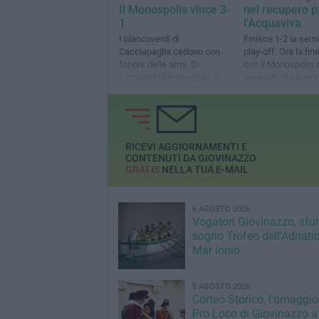
Il Monospolis vince 3-
nel recupero p
1
l'Acquaviva
I biancoverdi di
Finisce 1-2 la semi
Cacciapaglia cedono con
play-off. Ora la fin
l'onore delle armi. Di
con il Monospolis 
Lombardi la rete ospite, il
superato la Liberty
prossimo anno sarà ancora
Terza Categoria
RICEVI AGGIORNAMENTI E
CONTENUTI DA GIOVINAZZO
GRATIS
NELLA TUA E-MAIL
6 AGOSTO 2026
Vogatori Giovinazzo, sfu
sogno Trofeo dell'Adriatic
Mar Ionio
5 AGOSTO 2026
Corteo Storico, l'omaggio
Pro Loco di Giovinazzo a