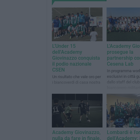
L’Under 15
L'Academy Gio
dell'Academy
prosegue la
Giovinazzo conquista
partnership con
il podio nazionale
Cesena Lab
CSEN
In programma wor
esclusivi in città g
Un risultato che vale oro per
dallo staff del club
i biancoverdi di casa nostra
bianconero militant
B
Academy Giovinazzo,
Lombardi è l'o
nulla da fare in finale.
dell'Academy: i