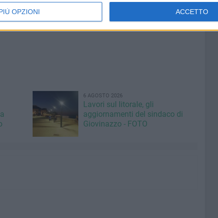
PIÙ OPZIONI
ACCETTO
6 AGOSTO 2026
Lavori sul litorale, gli
la
aggiornamenti del sindaco di
o
Giovinazzo - FOTO