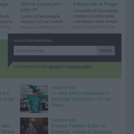
iega
vittoria e pass per i
il derby con la Fulgor
play-off
La squadra di Cacciapaglia
impatta 0-0 contro quella
finale
L'undici di Cacciapaglia,
molfettese e resta sempre
alissima
vittorioso 3-2 sul Football
quarta a pari punti con la
che ha
Acquaviva, sempre più su:
Liberty Bari
 Bari
quarto posto a quota 21
punti
Iscriviti alla Newsletter
Iscriviti
Iscrivendoti accetti i
termini
e la
privacy policy
6 AGOSTO 2026
ma il
Un altro anno insieme per il
o e del
Defender Giovinazzo C5 con
Greco
5 AGOSTO 2026
 della
Il nuovo Prefetto di Bari si
 Teresa
presenta: «Felice di tornare a