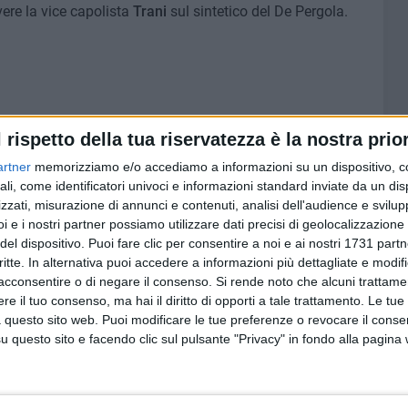
ere la vice capolista
Trani
sul sintetico del De Pergola.
l rispetto della tua riservatezza è la nostra prior
artner
memorizziamo e/o accediamo a informazioni su un dispositivo, c
ali, come identificatori univoci e informazioni standard inviate da un di
4
zzati, misurazione di annunci e contenuti, analisi dell'audience e svilupp
i e i nostri partner possiamo utilizzare dati precisi di geolocalizzazione 
del dispositivo. Puoi fare clic per consentire a noi e ai nostri 1731 partn
critte. In alternativa puoi accedere a informazioni più dettagliate e modif
acconsentire o di negare il consenso.
Si rende noto che alcuni trattamen
e il tuo consenso, ma hai il diritto di opporti a tale trattamento. Le tue
 questo sito web. Puoi modificare le tue preferenze o revocare il conse
questo sito e facendo clic sul pulsante "Privacy" in fondo alla pagina