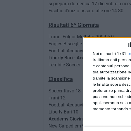
si prepara domenica 17 dicembre a ricev
Fischio d'inizio fissato alle ore 14.30.
Risultati 6^ Giornata
Trani - Fulgor Molfetta 2009 6-0
Eagles Bisceglie - Calcio Promotion 3-0
I
Football Acquaviva - Soccer Ruvo 1-2
Noi e i nostri 1731
p
Liberty Bari - Academy Giovinazzo 4-3
trattiamo dati person
Terribile Soccer - Warriors Calcio Bari 0-
e contenuti personali
tua autorizzazione no
Classifica
tramite la scansione 
le finalità sopra des
Soccer Ruvo 18
preferenze prima di 
possono non richieder
Trani 12
applicheranno solo a
Football Acquaviva 11
momento tornando su 
Liberty Bari 10
Academy Giovinazzo 9
New Carpediem 9