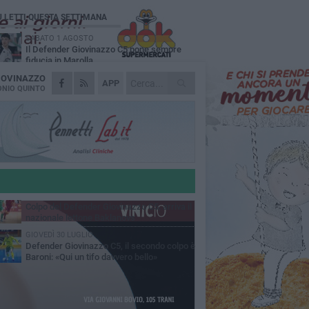
Ù LETTI QUESTA SETTIMANA
SABATO 1 AGOSTO
Il Defender Giovinazzo C5 pone sempre
fiducia in Marolla
IOVINAZZO
MARTEDÌ 4 AGOSTO
APP
U.S. Giovinazzo Calcio: una giornata per
NIO QUINTO
ricordare chi ha fatto la storia biancoverde
DOMENICA 2 AGOSTO
Trofeo Adriatico e Mar Ionio: Giovinazzo si
gioca il titolo in Cala Porto
GIOVEDÌ 30 LUGLIO
Il 2 agosto torna la Regata dei Gonfaloni a
Giovinazzo: il programma
MARTEDÌ 4 AGOSTO
Colpo del Defender Giovinazzo C5, arriva il
nazionale lettone Baklanovs
GIOVEDÌ 30 LUGLIO
Defender Giovinazzo C5, il secondo colpo è
Baroni: «Qui un tifo davvero bello»