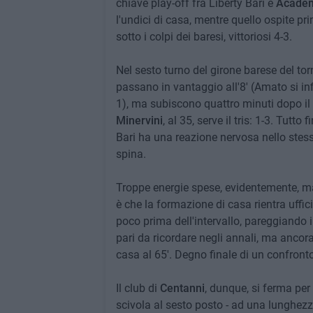
chiave play-off fra Liberty Bari e
Academ
l'undici di casa, mentre quello ospite pri
sotto i colpi dei baresi, vittoriosi 4-3.
Nel sesto turno del girone barese del tor
passano in vantaggio all'8' (Amato si in
1), ma subiscono quattro minuti dopo il p
Minervini
, al 35, serve il tris: 1-3. Tutto
Bari ha una reazione nervosa nello stes
spina.
Troppe energie spese, evidentemente, m
è che la formazione di casa rientra uffic
poco prima dell'intervallo, pareggiando i 
pari da ricordare negli annali, ma ancora 
casa al 65'. Degno finale di un confronto
Il club di
Centanni
, dunque, si ferma per 
scivola al sesto posto - ad una lunghezza