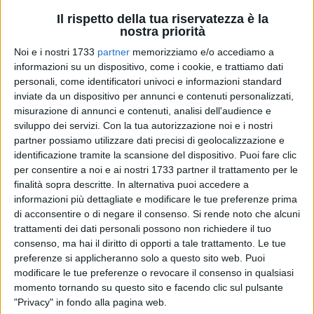
Il rispetto della tua riservatezza è la
nostra priorità
Noi e i nostri 1733
partner
memorizziamo e/o accediamo a
informazioni su un dispositivo, come i cookie, e trattiamo dati
50
personali, come identificatori univoci e informazioni standard
inviate da un dispositivo per annunci e contenuti personalizzati,
misurazione di annunci e contenuti, analisi dell'audience e
Dopo il grande successo degli anni precedenti, la
Touring
sviluppo dei servizi.
Con la tua autorizzazione noi e i nostri
Juvenatium ODV - ETS
organizza la quarta edizione della
partner possiamo utilizzare dati precisi di geolocalizzazione e
Mostra Espositiva dei Mercatini di Natale
a Giovinazzo.
identificazione tramite la scansione del dispositivo. Puoi fare clic
per consentire a noi e ai nostri 1733 partner il trattamento per le
finalità sopra descritte. In alternativa puoi accedere a
«Siamo fortemente convinti
- spiegano dall'associazione
informazioni più dettagliate e modificare le tue preferenze prima
presieduta da Vito Fumai -
che questa manifestazione,
di acconsentire o di negare il consenso.
Si rende noto che alcuni
pensata sia per gli adulti che per i bambini, sia un'occasione
trattamenti dei dati personali possono non richiedere il tuo
per vivere a pieno la magica atmosfera natalizia; l'obiettivo
consenso, ma hai il diritto di opporti a tale trattamento. Le tue
dell'Associazione è inoltre quello di promuovere la
preferenze si applicheranno solo a questo sito web. Puoi
laboriosità degli artisti artigiani locali che meritano tutto il
modificare le tue preferenze o revocare il consenso in qualsiasi
momento tornando su questo sito e facendo clic sul pulsante
nostro sostegno. Quest'anno siamo ancora più convinti che
"Privacy" in fondo alla pagina web.
non sia solo una mostra, che non sia solo un mercatino, ma