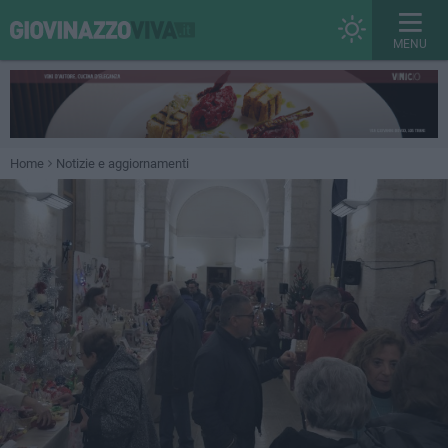
MENU
Home
Notizie e aggiornamenti