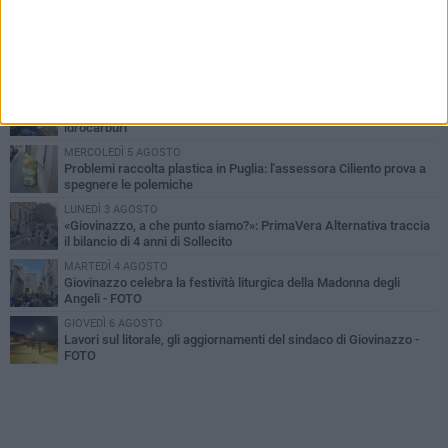
PIÙ LETTI QUESTA SETTIMANA
LUNEDÌ 3 AGOSTO
Miss Mamma Italiana: premiata anche una giovinazzese
MARTEDÌ 4 AGOSTO
Liquidi oleosi sul litorale di Giovinazzo, rimossa macchia di
idrocarburi
MERCOLEDÌ 5 AGOSTO
Problemi raccolta plastica in Puglia: l'assessora Ciliento prova a
spegnere le polemiche
LUNEDÌ 3 AGOSTO
«Giovinazzo, a che punto siamo?»: PrimaVera Alternativa traccia
il bilancio di 4 anni di Sollecito
MARTEDÌ 4 AGOSTO
Giovinazzo celebra la festività liturgica della Madonna degli
Angeli - FOTO
GIOVEDÌ 6 AGOSTO
Lavori sul litorale, gli aggiornamenti del sindaco di Giovinazzo -
FOTO