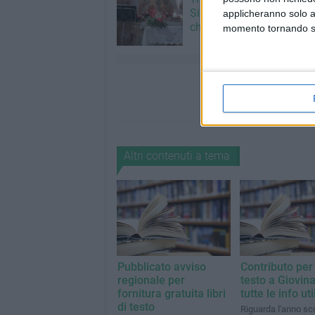
Signore: il programma al
applicheranno solo a
chiesetta del Padre Etern
momento tornando su 
Altri contenuti a tema
Pubblicato avviso
Contributo per i
regionale per
testo a Giovin
fornitura gratuita libri
tutte le info util
di testo
Riguarda l'anno sc