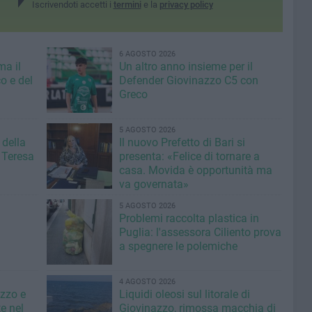
Iscrivendoti accetti i
termini
e la
privacy policy
6 AGOSTO 2026
ma il
Un altro anno insieme per il
o e del
Defender Giovinazzo C5 con
Greco
5 AGOSTO 2026
 della
Il nuovo Prefetto di Bari si
 Teresa
presenta: «Felice di tornare a
casa. Movida è opportunità ma
va governata»
5 AGOSTO 2026
Problemi raccolta plastica in
Puglia: l'assessora Ciliento prova
a spegnere le polemiche
4 AGOSTO 2026
azzo e
Liquidi oleosi sul litorale di
e nel
Giovinazzo, rimossa macchia di