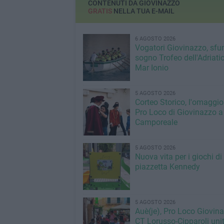
CONTENUTI DA GIOVINAZZO
GRATIS
NELLA TUA E-MAIL
6 AGOSTO 2026
Vogatori Giovinazzo, sfu
sogno Trofeo dell'Adriatic
Mar Ionio
5 AGOSTO 2026
Corteo Storico, l'omaggio
Pro Loco di Giovinazzo a
Camporeale
5 AGOSTO 2026
Nuova vita per i giochi di
piazzetta Kennedy
5 AGOSTO 2026
Auè(je), Pro Loco Giovin
CT Lorusso-Cipparoli unit