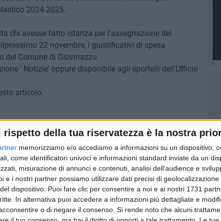
olastico 2024-2025.
ta chi avesse fatto istanza per l'assegnazione del
 ilprossimo 22 novembre, i giustificativi di spesa
to del Comune di Giovinazzo
zione ' Notizie' oppure disponibile agli sportelli dell'Ufficio
sto articolo.
l rispetto della tua riservatezza è la nostra prior
artner
memorizziamo e/o accediamo a informazioni su un dispositivo, c
ali, come identificatori univoci e informazioni standard inviate da un di
zzati, misurazione di annunci e contenuti, analisi dell'audience e svilupp
i e i nostri partner possiamo utilizzare dati precisi di geolocalizzazione 
del dispositivo. Puoi fare clic per consentire a noi e ai nostri 1731 partn
critte. In alternativa puoi accedere a informazioni più dettagliate e modif
acconsentire o di negare il consenso.
Si rende noto che alcuni trattamen
6 AGOSTO 2026
Lavori sul litorale, gli
e il tuo consenso, ma hai il diritto di opporti a tale trattamento. Le tue