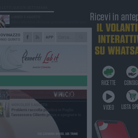
Ù LETTI QUESTA SETTIMANA
LUNEDÌ 3 AGOSTO
Miss Mamma Italiana: premiata anche una
giovinazzese
IOVINAZZO
MARTEDÌ 4 AGOSTO
APP
Liquidi oleosi sul litorale di Giovinazzo,
NIO QUINTO
rimossa macchia di idrocarburi
VENERDÌ 31 LUGLIO
Al via domani "Notti di Stelle 2026": tra il
mito di Mina, la comicità di Uccio De Santis
l ritmo del Salento
VENERDÌ 31 LUGLIO
"Officina Handmade", a Giovinazzo apre la
mostra dedicata all'arte del fatto a mano
LUNEDÌ 3 AGOSTO
«Giovinazzo, a che punto siamo?»:
PrimaVera Alternativa traccia il bilancio di
nni di Sollecito
MERCOLEDÌ 5 AGOSTO
Problemi raccolta plastica in Puglia:
l'assessora Ciliento prova a spegnere le
lemiche