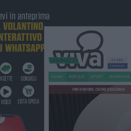
21.595
FANPAGE
HOME
NOTIZIE
SPORT
RUBRICHE