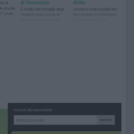
di Giovinazzo
diritto
ie di
le scuole
È rivolto alle famiglie degli
L'avviso è stato pubblicato
 2° grado
studenti della scuole di
dal Comune di Giovinazzo.
primo e secondo grado
C'è tempo fino al 20
settembre
Iscriviti alla Newsletter
Iscriviti