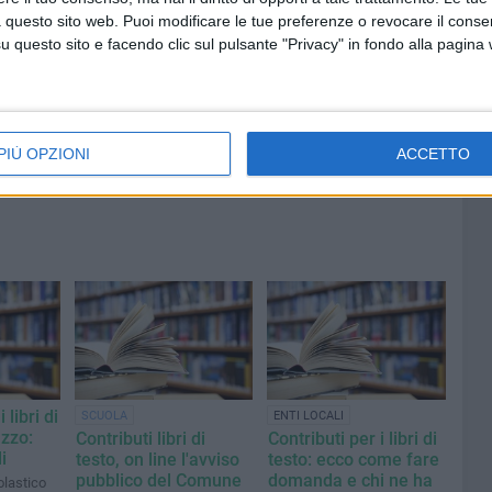
la
aggiornamenti del sindaco di
 questo sito web. Puoi modificare le tue preferenze o revocare il conse
o
Giovinazzo - FOTO
questo sito e facendo clic sul pulsante "Privacy" in fondo alla pagina
PIÙ OPZIONI
ACCETTO
 libri di
SCUOLA
ENTI LOCALI
azzo:
Contributi libri di
Contributi per i libri di
i
testo, on line l'avviso
testo: ecco come fare
pubblico del Comune
domanda e chi ne ha
olastico