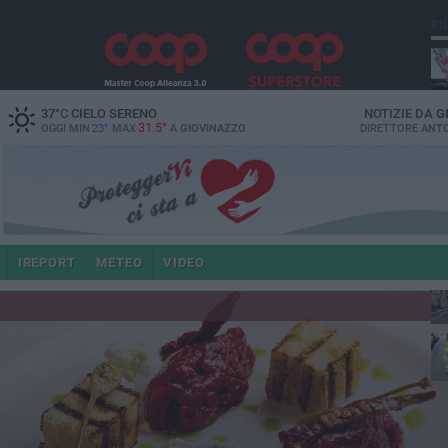
PI
37
°C
CIELO SERENO
NOTIZIE DA
G
31.5°
OGGI MIN
23°
MAX
A
GIOVINAZZO
DIRETTORE
ANTO
e i
IREPORT
METEO
VIDEO
4 a
po