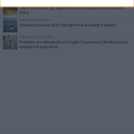
GIOVEDÌ 6 AGOSTO
Lavori sul litorale, gli aggiornamenti del sindaco di Giovinazzo -
FOTO
SABATO 8 AGOSTO
Giovinazzo Estate 2026: il programma di sabato 8 agosto
MERCOLEDÌ 5 AGOSTO
Problemi raccolta plastica in Puglia: l'assessora Ciliento prova a
spegnere le polemiche