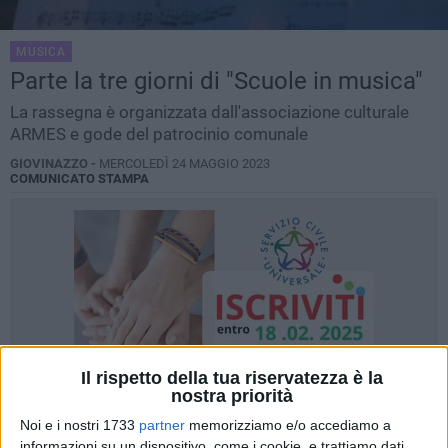
MUSICA
Parte la tre giorni di "Scuole in musica"
La rassegna è organizzata dall'associazione culturale
ARMES e gode del patrocinio comunale
GIOVINAZZO -
MERCOLEDÌ 24 MAGGIO 2023
COMUNICATO STAMPA
Il rispetto della tua riservatezza è la
nostra priorità
Noi e i nostri 1733
partner
memorizziamo e/o accediamo a
informazioni su un dispositivo, come i cookie, e trattiamo dati