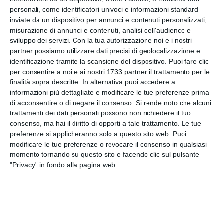
personali, come identificatori univoci e informazioni standard
inviate da un dispositivo per annunci e contenuti personalizzati,
51
misurazione di annunci e contenuti, analisi dell'audience e
sviluppo dei servizi.
Con la tua autorizzazione noi e i nostri
partner possiamo utilizzare dati precisi di geolocalizzazione e
identificazione tramite la scansione del dispositivo. Puoi fare clic
Una tre giorni di musica, il
24-25 e 26 maggio,
per sancire
per consentire a noi e ai nostri 1733 partner il trattamento per le
l'importanza della musica come linguaggio universale nella
finalità sopra descritte. In alternativa puoi accedere a
vita di chiunque e in particolare dei giovani.
informazioni più dettagliate e modificare le tue preferenze prima
di acconsentire o di negare il consenso.
Si rende noto che alcuni
Questo l'intento della prima edizione della rassegna
'Scuole
trattamenti dei dati personali possono non richiedere il tuo
consenso, ma hai il diritto di opporti a tale trattamento. Le tue
in musica'
organizzata dall'associazione culturale ARMES,
preferenze si applicheranno solo a questo sito web. Puoi
con il patrocinio del Comune di Giovinazzo, e rivolta agli
modificare le tue preferenze o revocare il consenso in qualsiasi
studenti delle scuole primarie e secondarie di I e II grado.
momento tornando su questo sito e facendo clic sul pulsante
"Privacy" in fondo alla pagina web.
Si parte domani, 24 maggio, alle ore 9.30, nell'Auditorium
don Tonino Bello, alla presenza del sindaco, Michele
Sollecito. Gli alunni arriveranno da ogni parte della provincia
di Bari per eseguire performance musicali di ogni tipo, dalle
tradizionali metodologie a quelle più innovative, eseguite da