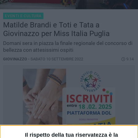
EVENTI E CULTURA
Matilde Brandi e Toti e Tata a
Giovinazzo per Miss Italia Puglia
Domani sera in piazza la finale regionale del concorso di
bellezza con attesissimi ospiti
GIOVINAZZO -
SABATO 10 SETTEMBRE 2022
9.14
Il rispetto della tua riservatezza è la