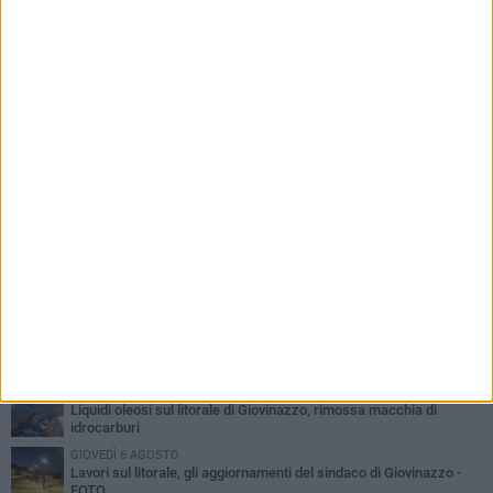
PIÙ LETTI QUESTA SETTIMANA
LUNEDÌ 3 AGOSTO
Miss Mamma Italiana: premiata anche una giovinazzese
VENERDÌ 7 AGOSTO
A Giovinazzo c'è il Concerto all'Alba
MARTEDÌ 4 AGOSTO
Liquidi oleosi sul litorale di Giovinazzo, rimossa macchia di
idrocarburi
GIOVEDÌ 6 AGOSTO
Lavori sul litorale, gli aggiornamenti del sindaco di Giovinazzo -
FOTO