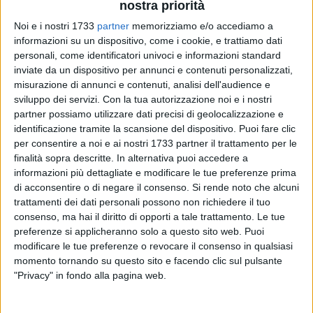
nostra priorità
Noi e i nostri 1733
partner
memorizziamo e/o accediamo a
informazioni su un dispositivo, come i cookie, e trattiamo dati
146
A cura di
personali, come identificatori univoci e informazioni standard
GIUSEPPE DALBIS
inviate da un dispositivo per annunci e contenuti personalizzati,
misurazione di annunci e contenuti, analisi dell'audience e
sviluppo dei servizi.
Con la tua autorizzazione noi e i nostri
partner possiamo utilizzare dati precisi di geolocalizzazione e
La più bella di Puglia sarà eletta a Giovinazzo. Domani sera,
identificazione tramite la scansione del dispositivo. Puoi fare clic
alle ore 20.00 in piazza Vittorio Emanuele II, avrà luogo la
per consentire a noi e ai nostri 1733 partner il trattamento per le
finalissima regionale di
Miss Italia
, il più blasonato concorso
finalità sopra descritte. In alternativa puoi accedere a
di bellezza, giunto alla 83^ edizione.
informazioni più dettagliate e modificare le tue preferenze prima
di acconsentire o di negare il consenso.
Si rende noto che alcuni
Madrina d'eccezione sarà
Matilde Brandi
, frizzante show
trattamenti dei dati personali possono non richiedere il tuo
consenso, ma hai il diritto di opporti a tale trattamento. Le tue
girl, ballerina, conduttrice televisiva e attrice teatrale, una
preferenze si applicheranno solo a questo sito web. Puoi
bellezza tra le bellezze.
modificare le tue preferenze o revocare il consenso in qualsiasi
momento tornando su questo sito e facendo clic sul pulsante
Attesissimo però è anche il duo comico ospite, ovvero
Emilio
"Privacy" in fondo alla pagina web.
Solfrizzi e Antonio Stornaiolo
, che dalle nostre parti saranno
per sempre Toti e Tata.