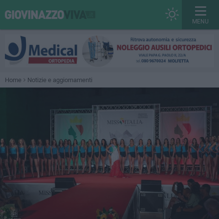
MENU
Home
Notizie e aggiornamenti