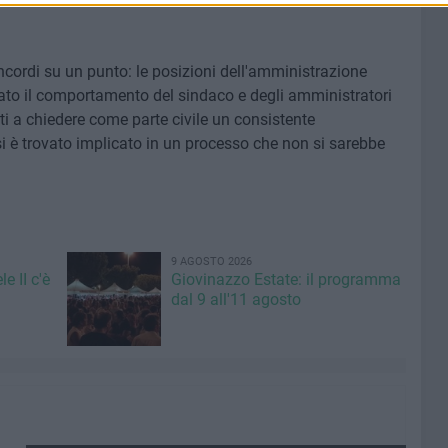
oncordi su un punto: le posizioni dell'amministrazione
to il comportamento del sindaco e degli amministratori
i a chiedere come parte civile un consistente
i è trovato implicato in un processo che non si sarebbe
9 AGOSTO 2026
e II c'è
Giovinazzo Estate: il programma
dal 9 all'11 agosto