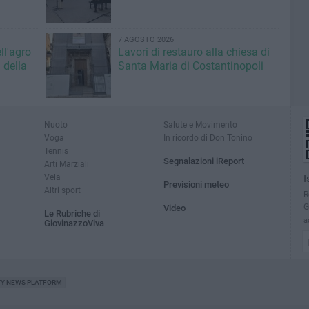
7 AGOSTO 2026
ll'agro
Lavori di restauro alla chiesa di
 della
Santa Maria di Costantinopoli
Nuoto
Salute e Movimento
Voga
In ricordo di Don Tonino
Tennis
Segnalazioni iReport
Arti Marziali
Vela
I
Previsioni meteo
Altri sport
R
G
Video
Le Rubriche di
a
GiovinazzoViva
TY NEWS PLATFORM