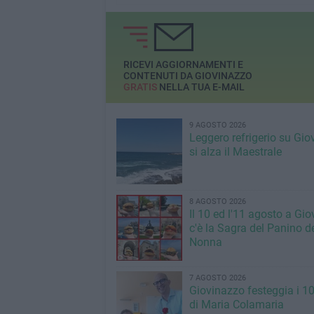
RICEVI AGGIORNAMENTI E
CONTENUTI DA GIOVINAZZO
GRATIS
NELLA TUA E-MAIL
9 AGOSTO 2026
Leggero refrigerio su Gio
si alza il Maestrale
8 AGOSTO 2026
Il 10 ed l'11 agosto a Gi
c'è la Sagra del Panino de
Nonna
7 AGOSTO 2026
Giovinazzo festeggia i 1
di Maria Colamaria