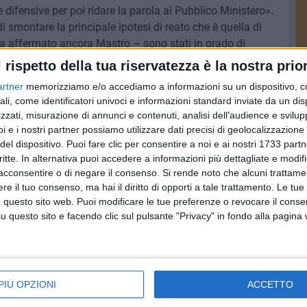
 difensive per poi ridare la parola al Pubblico Ministero».
i smontare la principale ipotesi di reato che è quella di
 ha affermato ancora Mastro – sono stati in grado di
izzazione che dalla sua ha essenzialmente ottenuto
l rispetto della tua riservatezza è la nostra prior
e. Abbiamo anche potuto dimostrare che le distanze dei
artner
memorizziamo e/o accediamo a informazioni su un dispositivo, c
ono conformi, in quanto il binario preso in esame da Nitti, è
ali, come identificatori univoci e informazioni standard inviate da un di
o anche se il suo utilizzo è dato in concessione ad una
zzati, misurazione di annunci e contenuti, analisi dell'audience e svilupp
ti si tratta di piccoli interventi in difformità con i
i e i nostri partner possiamo utilizzare dati precisi di geolocalizzazione 
ondanne chieste dal Pm».
del dispositivo. Puoi fare clic per consentire a noi e ai nostri 1733 partn
critte. In alternativa puoi accedere a informazioni più dettagliate e modif
acconsentire o di negare il consenso.
Si rende noto che alcuni trattamen
o accolte favorevolmente persino da Michele Stella, il
e il tuo consenso, ma hai il diritto di opporti a tale trattamento. Le tue
Ministero. «Al momento della sua perizia - ha affermato
 questo sito web. Puoi modificare le tue preferenze o revocare il conse
rebbe tenuto conto dell'approvazione in consiglio
questo sito e facendo clic sul pulsante "Privacy" in fondo alla pagina
 come non avrebbe tenuto conto dei piani particolareggiati
. Grazie alle sue ammissioni le speranze per i nostri
o a Nitti confermare o rivedere le sue ipotesi di reato a
ha ricorda Mastro - è prevista il 5 novembre, in una
PIÙ OPZIONI
ACCETTO
 Saremo chiamati ancora a brevi repliche il 19 dello
udice dovrebbe emettere la sentenza, a meno di un ulteriore