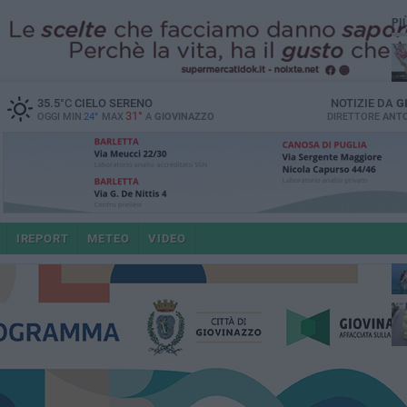
PI
35.5
°C
CIELO SERENO
NOTIZIE DA
G
31°
OGGI MIN
24°
MAX
A
GIOVINAZZO
DIRETTORE
ANTO
IREPORT
METEO
VIDEO
po