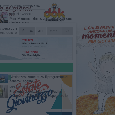
Ù LETTI QUESTA SETTIMANA
LUNEDÌ 3 AGOSTO
Miss Mamma Italiana: premiata anche una
giovinazzese
IOVINAZZO
VENERDÌ 7 AGOSTO
APP
A Giovinazzo c'è il Concerto all'Alba
NIO QUINTO
MARTEDÌ 4 AGOSTO
Liquidi oleosi sul litorale di Giovinazzo,
rimossa macchia di idrocarburi
GIOVEDÌ 6 AGOSTO
Lavori sul litorale, gli aggiornamenti del
sindaco di Giovinazzo - FOTO
SABATO 8 AGOSTO
Giovinazzo Estate 2026: il programma di
sabato 8 agosto
MERCOLEDÌ 5 AGOSTO
Problemi raccolta plastica in Puglia:
l'assessora Ciliento prova a spegnere le
lemiche