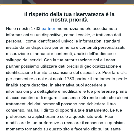
Il rispetto della tua riservatezza è la
nostra priorità
A cura di
LA REDAZIONE
Noi e i nostri 1733
partner
memorizziamo e/o accediamo a
informazioni su un dispositivo, come i cookie, e trattiamo dati
personali, come identificatori univoci e informazioni standard
inviate da un dispositivo per annunci e contenuti personalizzati,
Ci sono persone che lasciano un'impronta indelebile nella
misurazione di annunci e contenuti, analisi dell'audience e
mente e nel cuore di chi le incontra, e la maestra
Amelia
sviluppo dei servizi.
Con la tua autorizzazione noi e i nostri
Serrone
era senza dubbio una di queste. Donna dalle
partner possiamo utilizzare dati precisi di geolocalizzazione e
straordinarie doti e dalle mille sfaccettature, sapeva
identificazione tramite la scansione del dispositivo. Puoi fare clic
coniugare con naturalezza il rigore della
matematica
e la
per consentire a noi e ai nostri 1733 partner il trattamento per le
poesia delle note, forte del suo diploma in
pianoforte
finalità sopra descritte. In alternativa puoi accedere a
conseguito al Conservatorio di musica
. La sua improvvisa
informazioni più dettagliate e modificare le tue preferenze prima
di acconsentire o di negare il consenso.
Si rende noto che alcuni
scomparsa, avvenuta il
4 febbraio 2026
, ha lasciato un
trattamenti dei dati personali possono non richiedere il tuo
vuoto immenso nella comunità scolastica, ma il suo
consenso, ma hai il diritto di opporti a tale trattamento. Le tue
insegnamento e il suo sorriso continuano a vivere.
preferenze si applicheranno solo a questo sito web. Puoi
modificare le tue preferenze o revocare il consenso in qualsiasi
L'occasione per onorare la sua memoria è arrivata puntuale e
momento tornando su questo sito e facendo clic sul pulsante