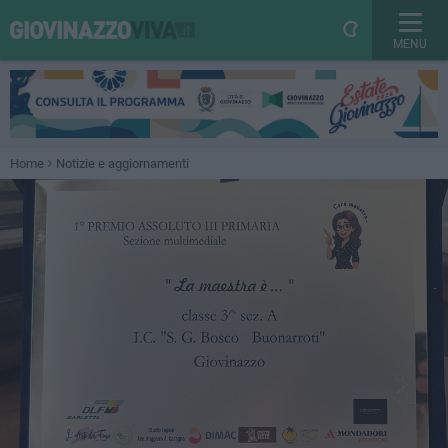
MENU
Home
Notizie e aggiornamenti