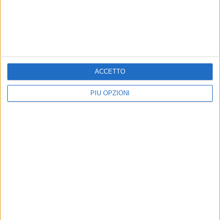
bambino a ricordarlo, la sua musica non smetterà mai di
suonare.
8 AGOSTO 2026
Giovinazzo Estate 2026: il programma di
sabato 8 agosto
ACCETTO
7 AGOSTO 2026
Giovinazzo festeggia i 100 anni di Maria
PIÙ OPZIONI
Colamaria