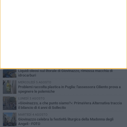
PIÙ LETTI QUESTA SETTIMANA
LUNEDÌ 3 AGOSTO
Miss Mamma Italiana: premiata anche una giovinazzese
MARTEDÌ 4 AGOSTO
Liquidi oleosi sul litorale di Giovinazzo, rimossa macchia di
idrocarburi
MERCOLEDÌ 5 AGOSTO
Problemi raccolta plastica in Puglia: l'assessora Ciliento prova a
spegnere le polemiche
LUNEDÌ 3 AGOSTO
«Giovinazzo, a che punto siamo?»: PrimaVera Alternativa traccia
il bilancio di 4 anni di Sollecito
MARTEDÌ 4 AGOSTO
Giovinazzo celebra la festività liturgica della Madonna degli
Angeli - FOTO