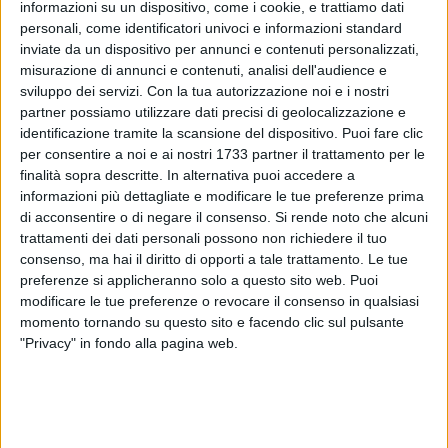
informazioni su un dispositivo, come i cookie, e trattiamo dati
personali, come identificatori univoci e informazioni standard
inviate da un dispositivo per annunci e contenuti personalizzati,
57
misurazione di annunci e contenuti, analisi dell'audience e
A cura di
LA REDAZIONE
sviluppo dei servizi.
Con la tua autorizzazione noi e i nostri
partner possiamo utilizzare dati precisi di geolocalizzazione e
identificazione tramite la scansione del dispositivo. Puoi fare clic
per consentire a noi e ai nostri 1733 partner il trattamento per le
Nella ricorrenza dell'8° Centenario delle Stimmate ricevute da
finalità sopra descritte. In alternativa puoi accedere a
San Francesco di Assisi sul monte Verna nel settembre
informazioni più dettagliate e modificare le tue preferenze prima
1224, la F
amiglia francescana di Giovinazzo
celebrerà la
di acconsentire o di negare il consenso.
Si rende noto che alcuni
solennità del
Transito del Serafico Santo
con una
trattamenti dei dati personali possono non richiedere il tuo
meditazione in parole e musica, che percorre alcune tappe
consenso, ma hai il diritto di opporti a tale trattamento. Le tue
preferenze si applicheranno solo a questo sito web. Puoi
della sua santità, da San Damiano fino al dono dell' "ultimo
modificare le tue preferenze o revocare il consenso in qualsiasi
sigillo" impresso da Cristo nel suo corpo. Un dialogo a più
momento tornando su questo sito e facendo clic sul pulsante
voci basato sulle Fonti Francescane, che descrive momenti
"Privacy" in fondo alla pagina web.
della esperienza spirituale col Divino e della sua incredibile,
bellissima storia.
L'appuntamento per i fedeli e devoti è fissato per domani,