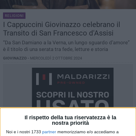
RELIGIONI
I Cappuccini Giovinazzo celebrano il
Transito di San Francesco d'Assisi
“Da San Damiano a la Verna, un lungo sguardo d’amore”
è il titolo di una serata tra fede, letture e storia
GIOVINAZZO -
MERCOLEDÌ 2 OTTOBRE 2024
Il rispetto della tua riservatezza è la
nostra priorità
Noi e i nostri 1733
partner
memorizziamo e/o accediamo a