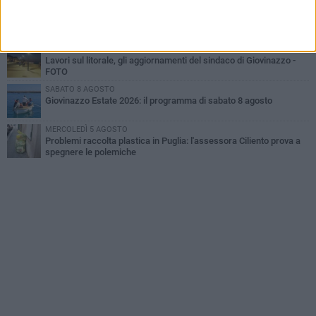
MARTEDÌ 4 AGOSTO
Liquidi oleosi sul litorale di Giovinazzo, rimossa macchia di
idrocarburi
GIOVEDÌ 6 AGOSTO
Lavori sul litorale, gli aggiornamenti del sindaco di Giovinazzo -
FOTO
SABATO 8 AGOSTO
Giovinazzo Estate 2026: il programma di sabato 8 agosto
MERCOLEDÌ 5 AGOSTO
Problemi raccolta plastica in Puglia: l'assessora Ciliento prova a
spegnere le polemiche