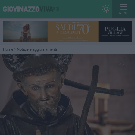
MENU
Home
Notizie e aggiornamenti