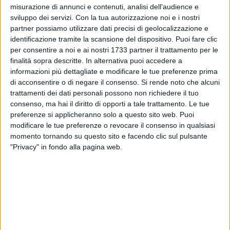
misurazione di annunci e contenuti, analisi dell'audience e
sviluppo dei servizi.
Con la tua autorizzazione noi e i nostri
133
A cura di
partner possiamo utilizzare dati precisi di geolocalizzazione e
DANILO DE ROBERTIS
identificazione tramite la scansione del dispositivo. Puoi fare clic
per consentire a noi e ai nostri 1733 partner il trattamento per le
finalità sopra descritte. In alternativa puoi accedere a
Gaetano e Marika hanno coronato da pochissimo il loro
informazioni più dettagliate e modificare le tue preferenze prima
di acconsentire o di negare il consenso.
Si rende noto che alcuni
sogno di intrecciare i propri destini con il matrimonio: a
trattamenti dei dati personali possono non richiedere il tuo
conclusione della celebrazione, c'è stato un insolito
consenso, ma hai il diritto di opporti a tale trattamento. Le tue
picchetto d'onore
(nella foto di Eventi Depergola).
preferenze si applicheranno solo a questo sito web. Puoi
modificare le tue preferenze o revocare il consenso in qualsiasi
Fuori dalla chiesa, ad accogliere i due nuovi sposi ci sono
momento tornando su questo sito e facendo clic sul pulsante
stati i volontari del Comitato di Molfetta della Croce Rossa,
"Privacy" in fondo alla pagina web.
per un omaggio che ha creato stupore e tanta emozione nei
due giovani, lui giovinazzese e lei,
Marika Adesso
,
molfettese. A raccontare quel momento è stato proprio
Gaetano Martorana
:
«Io e mia moglie siamo volontari dalla
fine del 2018 e, dopo aver concluso il nostro percorso di
formazione, siamo entrati a pieno titolo all'interno del corpo