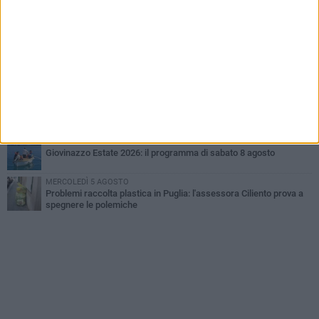
VENERDÌ 7 AGOSTO
A Giovinazzo c'è il Concerto all'Alba
MARTEDÌ 4 AGOSTO
Liquidi oleosi sul litorale di Giovinazzo, rimossa macchia di
idrocarburi
GIOVEDÌ 6 AGOSTO
Lavori sul litorale, gli aggiornamenti del sindaco di Giovinazzo -
FOTO
SABATO 8 AGOSTO
Giovinazzo Estate 2026: il programma di sabato 8 agosto
MERCOLEDÌ 5 AGOSTO
Problemi raccolta plastica in Puglia: l'assessora Ciliento prova a
spegnere le polemiche