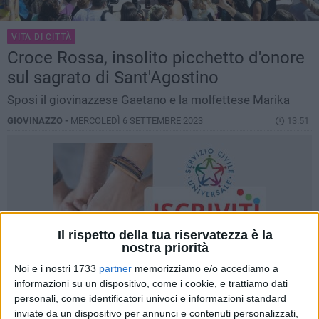
VITA DI CITTÀ
Croce Rossa, insolito picchetto d'onore
sul sagrato di Sant'Agostino
Sposi il giovinazzese Gaetano e la molfettese Marika
GIOVINAZZO -
MERCOLEDÌ 6 SETTEMBRE 2023
13.51
Il rispetto della tua riservatezza è la
nostra priorità
Noi e i nostri 1733
partner
memorizziamo e/o accediamo a
informazioni su un dispositivo, come i cookie, e trattiamo dati
personali, come identificatori univoci e informazioni standard
inviate da un dispositivo per annunci e contenuti personalizzati,