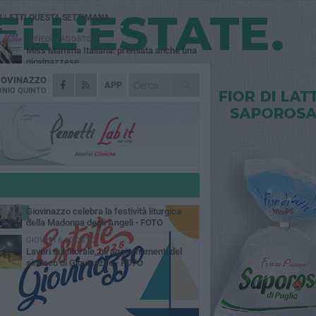
Ù LETTI QUESTA SETTIMANA
LUNEDÌ 3 AGOSTO
Miss Mamma Italiana: premiata anche una
giovinazzese
IOVINAZZO
MARTEDÌ 4 AGOSTO
APP
Liquidi oleosi sul litorale di Giovinazzo,
NIO QUINTO
rimossa macchia di idrocarburi
MERCOLEDÌ 5 AGOSTO
Problemi raccolta plastica in Puglia:
l'assessora Ciliento prova a spegnere le
lemiche
LUNEDÌ 3 AGOSTO
«Giovinazzo, a che punto siamo?»:
PrimaVera Alternativa traccia il bilancio di
nni di Sollecito
MARTEDÌ 4 AGOSTO
Giovinazzo celebra la festività liturgica
della Madonna degli Angeli - FOTO
GIOVEDÌ 6 AGOSTO
Lavori sul litorale, gli aggiornamenti del
sindaco di Giovinazzo - FOTO