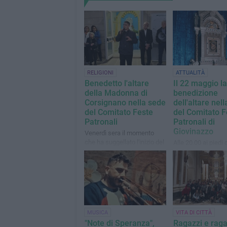
RELIGIONI
ATTUALITÀ
Benedetto l'altare
Il 22 maggio la
della Madonna di
benedizione
Corsignano nella sede
dell'altare nel
del Comitato Feste
del Comitato F
Patronali
Patronali di
Giovinazzo
Venerdì sera il momento
che ha suggellato l'inizio del
Alle 20.00 ai piedi 
percorso sino ai
di Città
festeggiamenti agostani
MUSICA
VITA DI CITTÀ
"Note di Speranza",
Ragazzi e rag