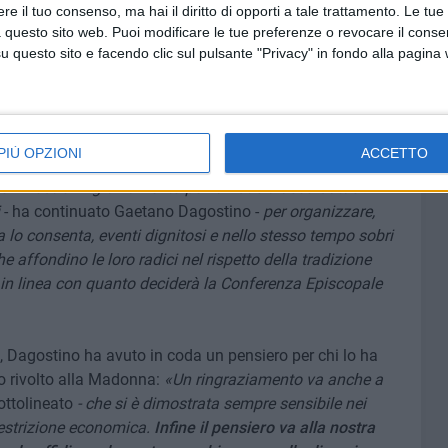
e il tuo consenso, ma hai il diritto di opporti a tale trattamento. Le tue
olineare quanto importante sia il sostegno dei cittadini e
 questo sito web. Puoi modificare le tue preferenze o revocare il conse
do di enorme crisi, poiché la Festa in onore di Maria SS di
questo sito e facendo clic sul pulsante "Privacy" in fondo alla pagina
 buio dal dopoguerra, ancor più patrimonio di tutti.
ta edizione subirà le restrizioni dettate dalla situazione
l'atto di nomina di Sua Eccellenza Mons. Domenico
PIÙ OPZIONI
ACCETTO
i abbiamo condotto la scorsa edizione il motivo della
o il nostro ringraziamento per la fiducia accordataci.
i
- ha continuato Gaetano Dagostino -
per organizzare,
lo consenta, eventi dignitosi e nello stesso tempo sobri
he affondino le loro radici nel rispetto della tradizione
 in linea con quanto deciderà la Conferenza Episcopale
o, Dagostino ha avuto in coda un pensiero per chi lo ha
o rivolto alla Madonna:
«Un ringraziamento va anche a
sottolineato
- che si è dimostrata sempre sensibile nei
 restrizione economica.
Infine il pensiero va alla nostra