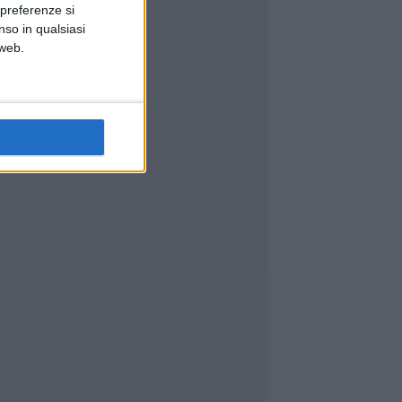
 preferenze si
nso in qualsiasi
 web.