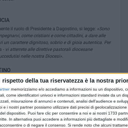
UCIA
mente il ruolo di Presidente a Dagostino, si legge:
«Sono
pegnarvi, come cristiani e come cittadini, a dare alle
i un carattere dignitoso, sobrio e di gioia autentica. Per
a -
vi atterrete alle direttive pastorali diocesane
uccedutisi nelle nostra Diocesi».
TINO
, Gaetano Dagostino ci ha rilasciato alcune dichiarazioni:
l rispetto della tua riservatezza è la nostra prior
tà per organizzare la Festa patronale 2021
- ha spiegato -,
artner
memorizziamo e/o accediamo a informazioni su un dispositivo, c
responsabilità.
ali, come identificatori univoci e informazioni standard inviate da un di
oterla organizzare per il quarto mandato, dall'altra
zzati, misurazione di annunci e contenuti, analisi dell'audience e svilupp
o avrebbe dovuto sostenere per intraprendere una nuova
i e i nostri partner possiamo utilizzare dati precisi di geolocalizzazione 
ria. Ma d'accordo con tutto il gruppo
- ha quindi
del dispositivo. Puoi fare clic per consentire a noi e ai nostri 1733 partn
critte. In alternativa puoi accedere a informazioni più dettagliate e modif
e - a
bbiamo deciso di dare la nostra disponibilità».
acconsentire o di negare il consenso.
Si rende noto che alcuni trattamen