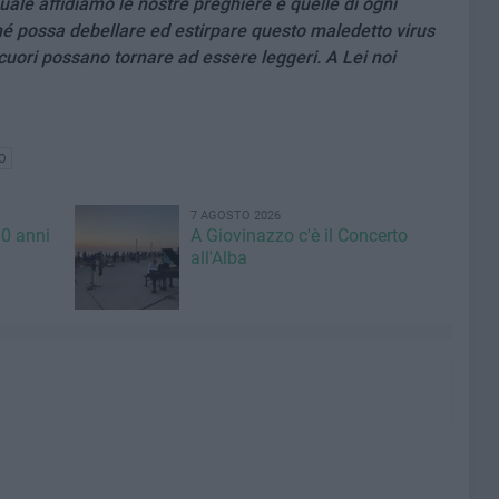
uale affidiamo le nostre preghiere e quelle di ogni
é possa debellare ed estirpare questo maledetto virus
i cuori possano tornare ad essere leggeri. A Lei noi
O
7 AGOSTO 2026
00 anni
A Giovinazzo c'è il Concerto
all'Alba