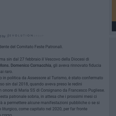
d by
idente del Comitato Feste Patronali.
ma sin dal 27 febbraio il Vescovo della Diocesi di
 Mons. Domenico Cornacchia
, gli aveva rinnovato fiducia
ai raro.
o in politica da Assessore al Turismo, è stato confermato
so sin dal 2018, quando aveva preso le redini
in onore di Maria SS di Corsignano da Francesco Pugliese.
ta patronale sobria, in attesa che i prossimi mesi ci
à a permettere alcune manifestazioni pubbliche o se si
 liturgico, come capitato nel 2020, per far fronte
n corso.