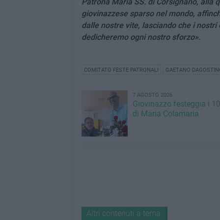
Patrona Maria SS. di Corsignano, alla q
giovinazzese sparso nel mondo, affinch
dalle nostre vite, lasciando che i nostr
dedicheremo ogni nostro sforzo».
COMITATO FESTE PATRONALI
GAETANO DAGOSTIN
7 AGOSTO 2026
Giovinazzo festeggia i 1
di Maria Colamaria
Altri contenuti a tema