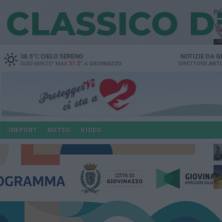
PI
38.5
°C
CIELO SERENO
NOTIZIE DA
G
31.5°
OGGI MIN
23°
MAX
A
GIOVINAZZO
DIRETTORE
ANTO
po
IREPORT
METEO
VIDEO
4 a