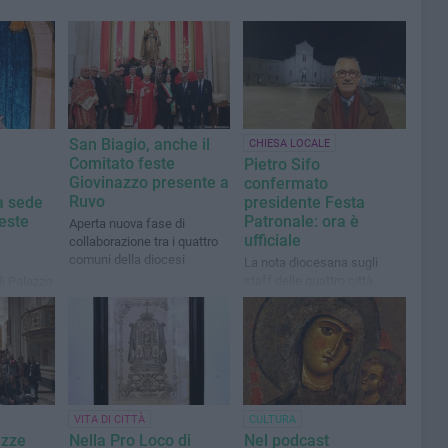
San Biagio, anche il
CHIESA LOCALE
Comitato feste
Pietro Sifo
Giovinazzo presente a
confermato
Ruvo
la sede
presidente Festa
este
Patronale: ora è
Aperta nuova fase di
ufficiale
collaborazione tra i quattro
comuni della diocesi
La nota diocesana sugli
staff delle quattro città
di Palazzo
VITA DI CITTÀ
CULTURA
azze
Nella Pro Loco di
Nel podcast