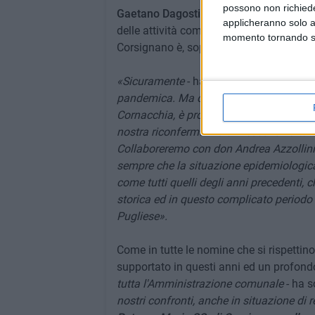
possono non richieder
Gaetano Dagostino
ha anche voluto sott
applicheranno solo a
delle attività commerciali anche in perio
momento tornando su 
Corsignano è, soprattutto nel periodo più
«Sicuramente
- ha ammesso -
anche ques
pandemica. Ma come si può leggere dal
Cornacchia, è proprio la modalità con cu
nostra riconferma. Ed al Vescovo va tutt
Collaboreremo con don Andrea Azzollin
sempre che la situazione epidemiologica 
come tutti quelli degli anni precedenti, c
storica ed in questo complicato periodo
Pugliese».
Come in tutte le nomine che si rispettin
supportato in questi anni ed un profond
tutta l'Amministrazione comunale
- ha 
nostri confronti, anche in situazione di