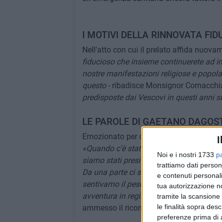
I MOTIVI DELLA RINNOVATA FID
Nell'atto con cui il prelato affida nuova
fiducioso che insieme continuerete ad im
nostre manifestazioni religiose e popolar
questo
- ribadisce Monsignor Cornacchi
predisposte dai Vescovi in questi anni s
LE PAROLE DI GAETANO DAGOS
Emozionato per questa rinnovata fiducia
I
«Quando c'è stata chiesta la disponibili
Noi e i nostri 1733
p
siamo stati presi da un grande senso di 
trattiamo dati person
Da una parte ci sentivamo orgogliosi di p
e contenuti personali
sentivamo il peso che il futuro Comitat
tua autorizzazione no
avventura in regime di emergenza sanita
tramite la scansione 
le finalità sopra des
ammesso il riconfermatissimo President
preferenze prima di 