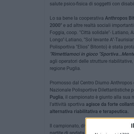
salute psico-fisica di soggetti con disabi
Lo sa bene la cooperativa
Anthropos Bi
2000"
e ad altre realtà sociali importanti
Foggia, coop. "Città solidale"- Latiano,
Longo"-Latiano, "Sol levante A"-Taurisian
Polisportiva "Elios" Bitonto) è stata pr
"Rimettiamoci in gioco "Sportiva…Mente
agli operatori delle strutture riabilitativ
regione Puglia.
Promosso dal Centro Diurno Anthropos di 
Nazionale Polisportive Dilettantistiche p
Puglia
, il campionato è giunto alla sua 
l'attività sportiva
agisce da forte collant
alternativa riabilitativa e terapeutica.
I
Il campionato, diviso in due gironi e sv
partite di andata e ritorno, si concluder