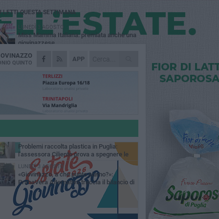
Ù LETTI QUESTA SETTIMANA
LUNEDÌ 3 AGOSTO
Miss Mamma Italiana: premiata anche una
giovinazzese
IOVINAZZO
MARTEDÌ 4 AGOSTO
APP
Liquidi oleosi sul litorale di Giovinazzo,
NIO QUINTO
rimossa macchia di idrocarburi
VENERDÌ 7 AGOSTO
A Giovinazzo c'è il Concerto all'Alba
GIOVEDÌ 6 AGOSTO
Lavori sul litorale, gli aggiornamenti del
sindaco di Giovinazzo - FOTO
MERCOLEDÌ 5 AGOSTO
Problemi raccolta plastica in Puglia:
l'assessora Ciliento prova a spegnere le
lemiche
LUNEDÌ 3 AGOSTO
«Giovinazzo, a che punto siamo?»:
PrimaVera Alternativa traccia il bilancio di
nni di Sollecito