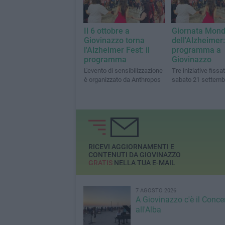
Il 6 ottobre a
Giornata Mond
Giovinazzo torna
dell'Alzheimer: 
l'Alzheimer Fest: il
programma a
programma
Giovinazzo
L'evento di sensibilizzazione
Tre iniziative fissa
è organizzato da Anthropos
sabato 21 settemb
RICEVI AGGIORNAMENTI E
CONTENUTI DA GIOVINAZZO
GRATIS
NELLA TUA E-MAIL
7 AGOSTO 2026
A Giovinazzo c'è il Conce
all'Alba