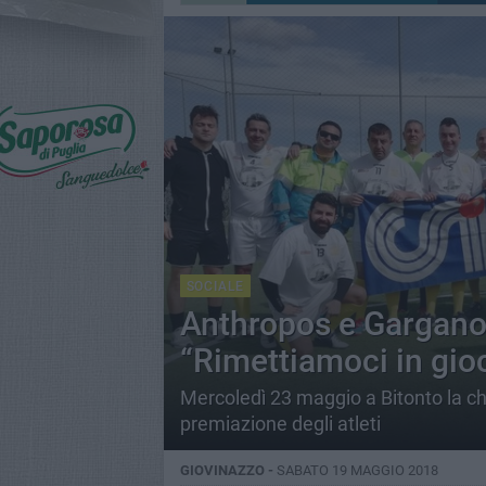
SOCIALE
Anthropos e Gargano
“Rimettiamoci in gio
Mercoledì 23 maggio a Bitonto la chiu
premiazione degli atleti
GIOVINAZZO -
SABATO 19 MAGGIO 2018