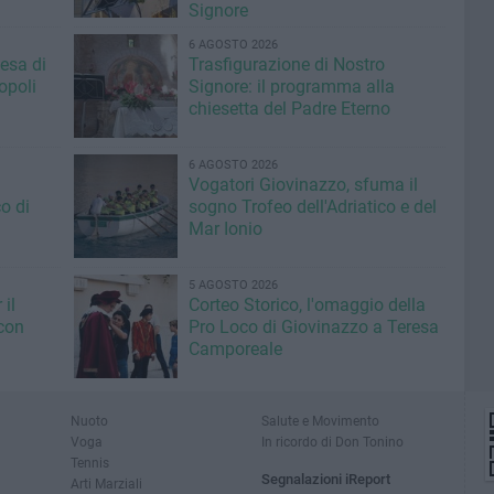
Signore
6 AGOSTO 2026
iesa di
Trasfigurazione di Nostro
opoli
Signore: il programma alla
chiesetta del Padre Eterno
6 AGOSTO 2026
Vogatori Giovinazzo, sfuma il
o di
sogno Trofeo dell'Adriatico e del
Mar Ionio
5 AGOSTO 2026
il
Corteo Storico, l'omaggio della
con
Pro Loco di Giovinazzo a Teresa
Camporeale
Nuoto
Salute e Movimento
Voga
In ricordo di Don Tonino
Tennis
Segnalazioni iReport
Arti Marziali