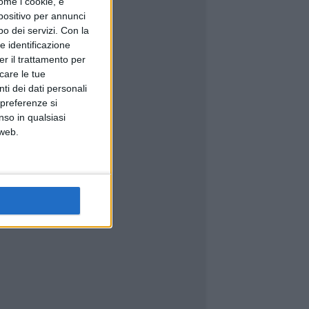
ome i cookie, e
spositivo per annunci
o dei servizi.
Con la
e identificazione
er il trattamento per
icare le tue
ti dei dati personali
 preferenze si
nso in qualsiasi
 web.