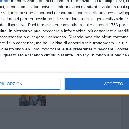
artner
memorizziamo e/o accediamo a informazioni su un dispositivo, c
erranno presentati nel corso di una tavola rotonda i
ali, come identificatori univoci e informazioni standard inviate da un di
li atleti. In particolare, durante l'incontro conclusivo, si
zzati, misurazione di annunci e contenuti, analisi dell'audience e svilupp
i e i nostri partner possiamo utilizzare dati precisi di geolocalizzazione 
ti ed utenti, raccolte nella fase di
"customer satisfaction"
del dispositivo. Puoi fare clic per consentire a noi e ai nostri 1733 partn
onte del progetto siano stati effettivamente realizzati.
critte. In alternativa puoi accedere a informazioni più dettagliate e modif
acconsentire o di negare il consenso.
Si rende noto che alcuni trattamen
a festa in cui ricordare i momenti più belli del
e il tuo consenso, ma hai il diritto di opporti a tale trattamento. Le tue
iflettere seriamente sui vantaggi significativi che lo
 questo sito web. Puoi modificare le tue preferenze o revocare il conse
are agli operatori nella gestione della disabilità mentale.
questo sito e facendo clic sul pulsante "Privacy" in fondo alla pagina
S PUGLIA
7 AGOSTO 2026
PIÙ OPZIONI
ACCETTO
l
Giovinazzo festeggia i 100 anni
agosto
di Maria Colamaria