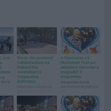
, così
Bocce che passione!
A Giovinazzo c'è
ta
Collaborazione tra
l'Alzheimer Fest per
e
Polisportiva
abbattere stereotipi e
azione
Juvenatium e
pregiudizi: il
Cooperativa
programma
e la
Anthropos
vie e le
Una giornata ricca di
appuntamenti da mattina a
Un percorso comune che
sera
dura da alcuni mesi e che
potrebbe interessare anche
il tennis tavolo