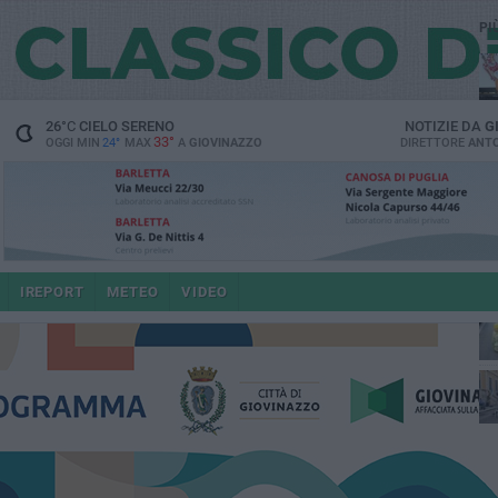
PI
26
°C
CIELO SERENO
NOTIZIE DA
G
33°
OGGI MIN
24°
MAX
A
GIOVINAZZO
DIRETTORE
ANTO
IREPORT
METEO
VIDEO
po
4 a