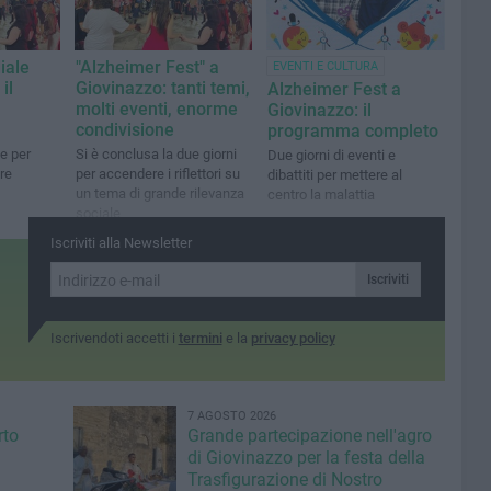
iale
"Alzheimer Fest" a
EVENTI E CULTURA
il
Giovinazzo: tanti temi,
Alzheimer Fest a
molti eventi, enorme
Giovinazzo: il
condivisione
programma completo
te per
Si è conclusa la due giorni
Due giorni di eventi e
re
per accendere i riflettori su
dibattiti per mettere al
un tema di grande rilevanza
centro la malattia
sociale
Iscriviti alla Newsletter
Iscriviti
Iscrivendoti accetti i
termini
e la
privacy policy
7 AGOSTO 2026
rto
Grande partecipazione nell'agro
di Giovinazzo per la festa della
Trasfigurazione di Nostro