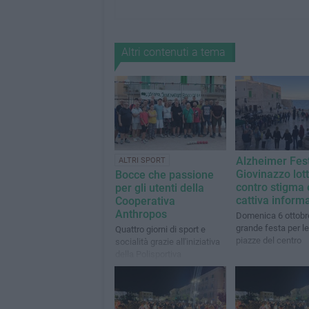
Altri contenuti a tema
Alzheimer Fest
ALTRI SPORT
Giovinazzo lot
Bocce che passione
contro stigma 
per gli utenti della
cattiva inform
Cooperativa
Anthropos
Domenica 6 ottobr
grande festa per le 
Quattro giorni di sport e
piazze del centro
socialità grazie all'iniziativa
della Polisportiva
Juvenatium