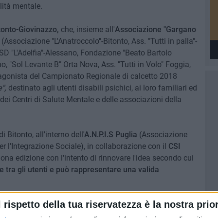
lità mentale.
tonto-Giovinazzo,
che, insieme all'
Associazione "Gargano
 (Associazione "L'Anatroccolo"-Bitonto, Ass. "Tutti in palla"-
 ASD "L'Adelfia"-Alessano, Fondazione "Beato Bartolo
o, "Sol Levante B" Orta Nova, Ass. "Tutti in Volo" Foggia,
otagonista del Campionato Regionale di calcetto 2018
",
destinato agli utenti disabili psichici, ai loro familiari ed
e, dei Centri di Salute Mentale e delle associazioni della
Bitonto, all'interno dell
'A.N.P.I.S Puglia
(Associazione
er l'Integrazione Sociale), in collaborazione con il
CSI
nona edizione con l'intento di rinnovare l'idea secondo cui
e tra gli utenti e può rappresentare una valida
l rispetto della tua riservatezza è la nostra prior
oltosi tra novembre 2017 e maggio 2018 con una serie di
à ufficialmente
mercoledì 23 maggio
quando, presso la