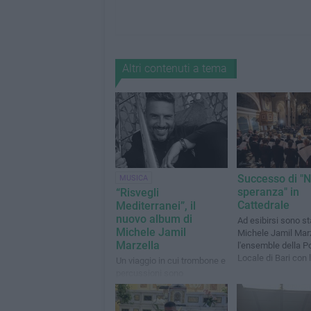
Altri contenuti a tema
Successo di "N
MUSICA
speranza" in
“Risvegli
Cattedrale
Mediterranei”, il
nuovo album di
Ad esibirsi sono st
Michele Jamil
Michele Jamil Marz
Marzella
l'ensemble della Po
Locale di Bari con 
Un viaggio in cui trombone e
declamazioni di M
percussioni sono
Di Capua
espressione di fluidità
musicale