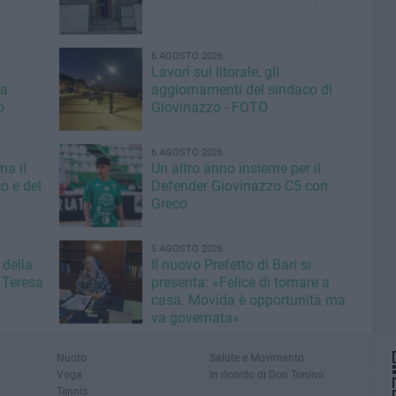
6 AGOSTO 2026
Lavori sul litorale, gli
la
aggiornamenti del sindaco di
o
Giovinazzo - FOTO
6 AGOSTO 2026
ma il
Un altro anno insieme per il
o e del
Defender Giovinazzo C5 con
Greco
5 AGOSTO 2026
 della
Il nuovo Prefetto di Bari si
 Teresa
presenta: «Felice di tornare a
casa. Movida è opportunità ma
va governata»
Nuoto
Salute e Movimento
Voga
In ricordo di Don Tonino
Tennis