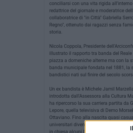
conciliarsi con una vita rigida all'inter
redattrice del giornale e moderatrice dell'
collaboratrice di "in Città" Gabriella S
Regno", ottenuto dai ragazzi senza famig
storia.
Nicola Coppola, Presidente dell'Arciconf
illustrato il rapporto tra banda del Real
piazza a domeniche alterne ma con la stes
banda municipale fondata nel 1881, la s
bandistici nati sul finire del secolo scors
Un ex bandista è Michele Jamil Marzella,
introdotta dall'Assessora alla Cultura 
ha ripercorso la sua carriera partita da 
Lepore, quella televisiva di Demo Morsel
Ottaviano. Fino alla nascita quasi casua
universitari diventati musicisti su folle 
I
in chiesa alcuni brani del nuovo cd "La vi