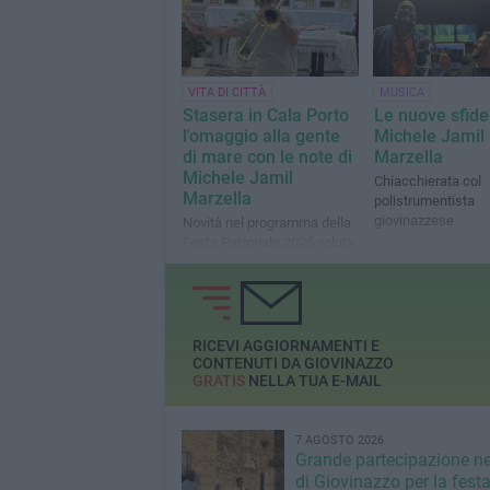
VITA DI CITTÀ
MUSICA
Stasera in Cala Porto
Le nuove sfide
l'omaggio alla gente
Michele Jamil
di mare con le note di
Marzella
Michele Jamil
Chiacchierata col
Marzella
polistrumentista
giovinazzese
Novità nel programma della
Festa Patronale 2025 voluta
dal presidente Pietro Sifo
RICEVI AGGIORNAMENTI E
CONTENUTI DA GIOVINAZZO
GRATIS
NELLA TUA E-MAIL
7 AGOSTO 2026
Grande partecipazione ne
di Giovinazzo per la festa