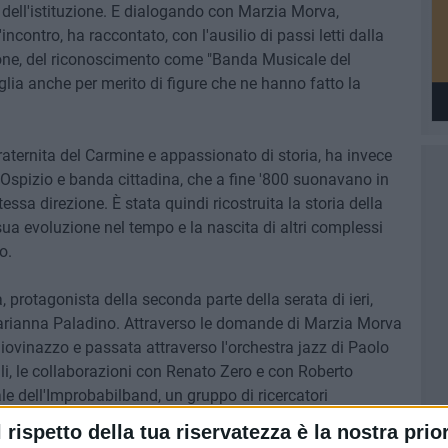
no dell'istituzione. E dialogando con Marzia Morva,
incontro, ha raccontato, con l'ausilio di passi letti dalla
errone, del riconoscimento come "Banda Musicale del
lia anche per merito di figure che ne hanno fatto la
raternita del Carmine e appassionato di storia, ha invece
e Ospizio e banda cittadina, che a fine '800 suonavano in
sa direzione. È stata quindi ricostruita la storia della
ua evoluzione nel tempo e la nascita di altri complessi
o.
 protagonista della seconda parte della serata di ieri,
Marianna Paladino. Attraverso le domande di Marzia Morva
Giovinazzo e passata attraverso l'orchestra jazz di Paolo
li, le collaborazioni con Renato Zero e con Roberto
le dell'Improbabilband, un gruppo di ricercatori
idea di Marzella. Sono stati presentati al pubblico presente
l rispetto della tua riservatezza è la nostra prior
a del possibile" e di "Grido Nero", in cui è evidente la