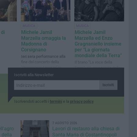
accompagnato l'esibizione
di Michele Jamil Marzella
MUSICA
MUSICA
 di
Michele Jamil
Michele Jamil
Marzella omaggia la
Marzella ed Enzo
Madonna di
Gragnaniello insieme
Corsignano
per "La giornata
mondiale della Terra"
Ieri sera performance alla
fine del concerto della
Il brano "La voce della
"Gioacchino Ligonzo" in
Terra", già presentato dalla
cassa armonica
nostra testata, è un inno al
Iscriviti alla Newsletter
pianeta
Iscriviti
Iscrivendoti accetti i
termini
e la
privacy policy
7 AGOSTO 2026
ll'agro
Lavori di restauro alla chiesa di
 della
Santa Maria di Costantinopoli