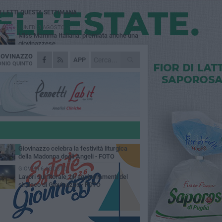
Ù LETTI QUESTA SETTIMANA
LUNEDÌ 3 AGOSTO
Miss Mamma Italiana: premiata anche una
giovinazzese
IOVINAZZO
MARTEDÌ 4 AGOSTO
APP
Liquidi oleosi sul litorale di Giovinazzo,
NIO QUINTO
rimossa macchia di idrocarburi
MERCOLEDÌ 5 AGOSTO
Problemi raccolta plastica in Puglia:
l'assessora Ciliento prova a spegnere le
lemiche
LUNEDÌ 3 AGOSTO
«Giovinazzo, a che punto siamo?»:
PrimaVera Alternativa traccia il bilancio di
nni di Sollecito
MARTEDÌ 4 AGOSTO
Giovinazzo celebra la festività liturgica
della Madonna degli Angeli - FOTO
GIOVEDÌ 6 AGOSTO
Lavori sul litorale, gli aggiornamenti del
sindaco di Giovinazzo - FOTO