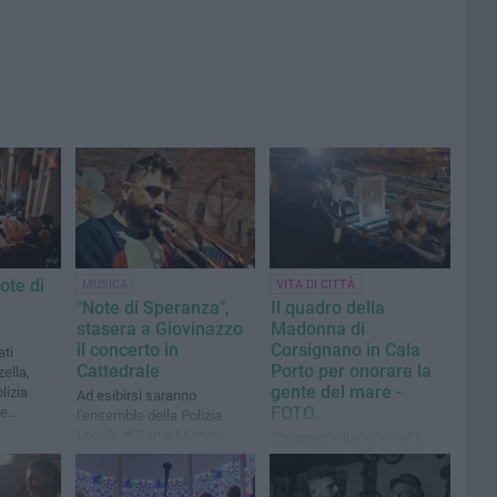
ote di
MUSICA
VITA DI CITTÀ
"Note di Speranza",
Il quadro della
stasera a Giovinazzo
Madonna di
il concerto in
Corsignano in Cala
ati
Cattedrale
Porto per onorare la
ella,
gente del mare -
lizia
Ad esibirsi saranno
FOTO
le
l'ensemble della Polizia
ariangela
Locale di Bari e Michele
Struggente il canto della
Jamil Marzella
corale delle parrocchie
cittadine che ha