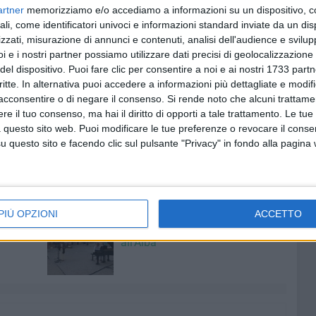
artner
memorizziamo e/o accediamo a informazioni su un dispositivo, c
 tradizione musicale e bandistica con sonorità tipiche
ali, come identificatori univoci e informazioni standard inviate da un di
to l'artista giovinazzese. Il vulcanico Marzella ha quindi
zzati, misurazione di annunci e contenuti, analisi dell'audience e svilupp
o allegro trombone e la caratteristica tuba tibetana di cui
i e i nostri partner possiamo utilizzare dati precisi di geolocalizzazione 
 filosofie orientali.
del dispositivo. Puoi fare clic per consentire a noi e ai nostri 1733 partn
critte. In alternativa puoi accedere a informazioni più dettagliate e modif
 all'insegna della musica, raccontata e vissuta dal vivo,
acconsentire o di negare il consenso.
Si rende noto che alcuni trattamen
e il tuo consenso, ma hai il diritto di opporti a tale trattamento. Le tue
ece il tema del prossimo appuntamento di "Librincittà"
 questo sito web. Puoi modificare le tue preferenze o revocare il conse
cittadino, non si fermerà neanche nella più caotica
questo sito e facendo clic sul pulsante "Privacy" in fondo alla pagina
A
PIÙ OPZIONI
ACCETTO
7 AGOSTO 2026
00 anni
A Giovinazzo c'è il Concerto
all'Alba