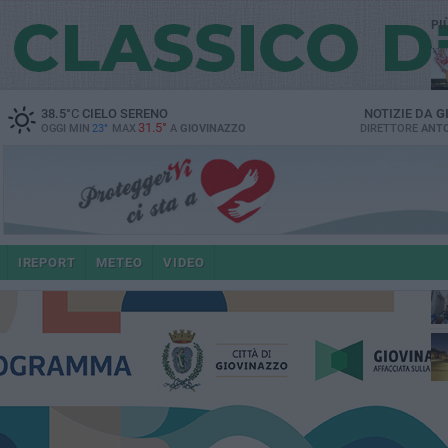
PI
38.5
°C
CIELO SERENO
NOTIZIE DA
G
31.5°
OGGI MIN
23°
MAX
A
GIOVINAZZO
DIRETTORE
ANTO
po
IREPORT
METEO
VIDEO
4 a