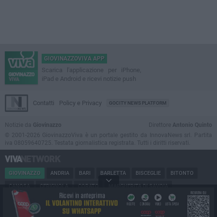
GIOVINAZZOVIVA APP
Scarica l'applicazione per iPhone,
iPad e Android e ricevi notizie push
Contatti
Policy e Privacy
GOCITY NEWS PLATFORM
Notizie da
Giovinazzo
Direttore
Antonio Quinto
© 2001-2026 GiovinazzoViva è un portale gestito da InnovaNews srl. Partita
iva 08059640725. Testata giornalistica registrata. Tutti i diritti riservati.
GIOVINAZZO
ANDRIA
BARI
BARLETTA
BISCEGLIE
BITONTO
CANOSA
CERIGNOLA
CORATO
MARGHERITA DI SAVOIA
MINERVINO
MODUGNO
MOLFETTA
PUGLIA
RUVO
SAN FERDINANDO
SPINAZZOLA
TERLIZZI
TRANI
TRINITAPOLI