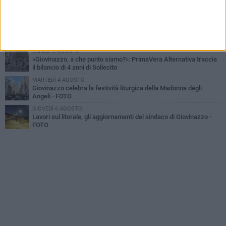
Liquidi oleosi sul litorale di Giovinazzo, rimossa macchia di
idrocarburi
MERCOLEDÌ 5 AGOSTO
Problemi raccolta plastica in Puglia: l'assessora Ciliento prova a
spegnere le polemiche
LUNEDÌ 3 AGOSTO
«Giovinazzo, a che punto siamo?»: PrimaVera Alternativa traccia
il bilancio di 4 anni di Sollecito
MARTEDÌ 4 AGOSTO
Giovinazzo celebra la festività liturgica della Madonna degli
Angeli - FOTO
GIOVEDÌ 6 AGOSTO
Lavori sul litorale, gli aggiornamenti del sindaco di Giovinazzo -
FOTO