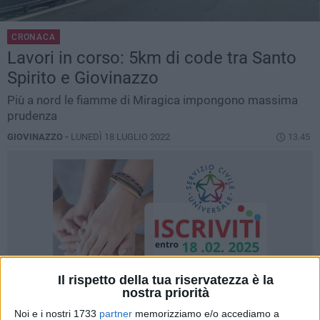
CRONACA
Lavori in corso: 5km di code tra Santo
Spirito e Giovinazzo
Più a nord le fiamme di Miragica impongono massima
prudenza
GIOVINAZZO -
LUNEDÌ 18 LUGLIO 2022
13.45
Il rispetto della tua riservatezza è la
nostra priorità
Noi e i nostri 1733
partner
memorizziamo e/o accediamo a