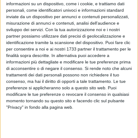
informazioni su un dispositivo, come i cookie, e trattiamo dati
personali, come identificatori univoci e informazioni standard
inviate da un dispositivo per annunci e contenuti personalizzati,
46
A cura di
misurazione di annunci e contenuti, analisi dell'audience e
GIANLUCA BATTISTA
sviluppo dei servizi.
Con la tua autorizzazione noi e i nostri
partner possiamo utilizzare dati precisi di geolocalizzazione e
identificazione tramite la scansione del dispositivo. Puoi fare clic
per consentire a noi e ai nostri 1733 partner il trattamento per le
Mattinata da incubo per autotrasportatori ed automobilisti
finalità sopra descritte. In alternativa puoi accedere a
nel tratto tra le uscite della strada statale 16 bis tra
Santo
informazioni più dettagliate e modificare le tue preferenze prima
Spirito e Giovinazzo Sud,
in carreggiata Nord.
di acconsentire o di negare il consenso.
Si rende noto che alcuni
trattamenti dei dati personali possono non richiedere il tuo
consenso, ma hai il diritto di opporti a tale trattamento. Le tue
In direzione Foggia code di circa 5 km
dovute a lavori di
preferenze si applicheranno solo a questo sito web. Puoi
manutenzione del manto stradale poco dopo il distributore
modificare le tue preferenze o revocare il consenso in qualsiasi
ENI. L'ingresso in statale dallo svincolo Santo Spirito è stata
momento tornando su questo sito e facendo clic sul pulsante
interdetto per diverse ore dal personale Anas. Il traffico,
"Privacy" in fondo alla pagina web.
intorno alle 13.30, era ancora molto rallentato.
I lavori dovrebbero terminare in giornata.