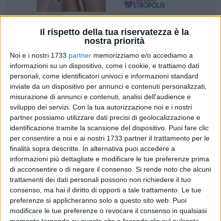
Il rispetto della tua riservatezza è la
19
A cura di
nostra priorità
LA REDAZIONE
Noi e i nostri 1733
partner
memorizziamo e/o accediamo a
informazioni su un dispositivo, come i cookie, e trattiamo dati
personali, come identificatori univoci e informazioni standard
Il Comune di Giovinazzo ha pubblicato all'Albo Pretorio la
inviate da un dispositivo per annunci e contenuti personalizzati,
richiesta dell
'Associazione Nazionale Città dell'Olio,
al fine
misurazione di annunci e contenuti, analisi dell'audience e
di formulare la richiesta di partecipazione alla
Fiera Olio
sviluppo dei servizi.
Con la tua autorizzazione noi e i nostri
Capitale
, che si terrà al Trieste Convention Center dall'8 al 10
partner possiamo utilizzare dati precisi di geolocalizzazione e
marzo 2024, in cui possano esporre sia le Città dell'Olio
identificazione tramite la scansione del dispositivo. Puoi fare clic
per consentire a noi e ai nostri 1733 partner il trattamento per le
pugliesi, che le aziende produttrici site nei loro territori
finalità sopra descritte. In alternativa puoi accedere a
all'interno dell'area riservata all'
Associazione Nazionale
informazioni più dettagliate e modificare le tue preferenze prima
Città dell'Olio
ha inteso diramare .
di acconsentire o di negare il consenso.
Si rende noto che alcuni
trattamenti dei dati personali possono non richiedere il tuo
All'interno dell'area istituzionale si vuole organizzare una
consenso, ma hai il diritto di opporti a tale trattamento. Le tue
grande esposizione di bottiglie di oli EVO delle aziende
preferenze si applicheranno solo a questo sito web. Puoi
appartenenti ai territori delle Città dell'olio della Puglia,
modificare le tue preferenze o revocare il consenso in qualsiasi
momento tornando su questo sito e facendo clic sul pulsante