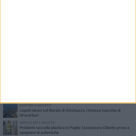
PIÙ LETTI QUESTA SETTIMANA
LUNEDÌ 3 AGOSTO
Miss Mamma Italiana: premiata anche una giovinazzese
MARTEDÌ 4 AGOSTO
Liquidi oleosi sul litorale di Giovinazzo, rimossa macchia di
idrocarburi
MERCOLEDÌ 5 AGOSTO
Problemi raccolta plastica in Puglia: l'assessora Ciliento prova a
spegnere le polemiche