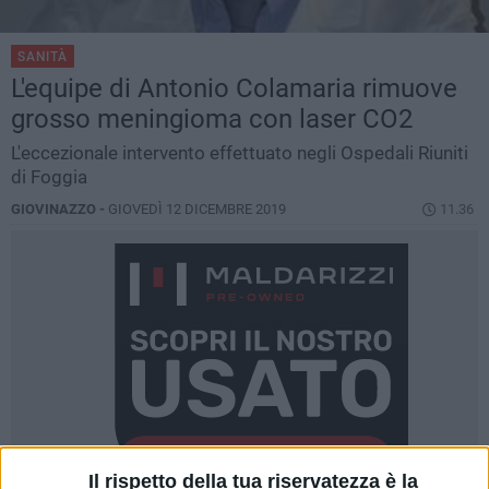
SANITÀ
L'equipe di Antonio Colamaria rimuove
grosso meningioma con laser CO2
L'eccezionale intervento effettuato negli Ospedali Riuniti
di Foggia
GIOVINAZZO -
GIOVEDÌ 12 DICEMBRE 2019
11.36
Il rispetto della tua riservatezza è la