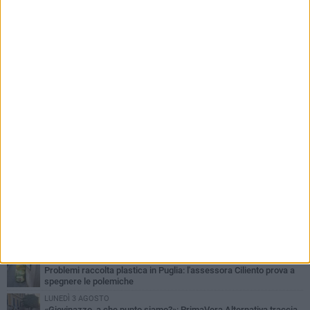
PIÙ LETTI QUESTA SETTIMANA
LUNEDÌ 3 AGOSTO
Miss Mamma Italiana: premiata anche una giovinazzese
MARTEDÌ 4 AGOSTO
Liquidi oleosi sul litorale di Giovinazzo, rimossa macchia di
idrocarburi
MERCOLEDÌ 5 AGOSTO
Problemi raccolta plastica in Puglia: l'assessora Ciliento prova a
spegnere le polemiche
LUNEDÌ 3 AGOSTO
«Giovinazzo, a che punto siamo?»: PrimaVera Alternativa traccia