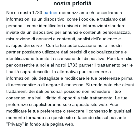
nostra priorità
Noi e i nostri 1733
partner
memorizziamo e/o accediamo a
informazioni su un dispositivo, come i cookie, e trattiamo dati
435
A cura di
personali, come identificatori univoci e informazioni standard
GIANLUCA BATTISTA
inviate da un dispositivo per annunci e contenuti personalizzati,
misurazione di annunci e contenuti, analisi dell'audience e
sviluppo dei servizi.
Con la tua autorizzazione noi e i nostri
partner possiamo utilizzare dati precisi di geolocalizzazione e
Rimuovere un meningioma con un laser CO2 di ultimissima
identificazione tramite la scansione del dispositivo. Puoi fare clic
generazione. Non fantascienza ma realtà, grazie all'equipe
per consentire a noi e ai nostri 1733 partner il trattamento per le
guidata dal giovinazzese dott.
Antonio Colamaria
nella
finalità sopra descritte. In alternativa puoi accedere a
Struttura Complessa di Neurochirurgia degli Ospedali
informazioni più dettagliate e modificare le tue preferenze prima
Riuniti di Foggia.
di acconsentire o di negare il consenso.
Si rende noto che alcuni
trattamenti dei dati personali possono non richiedere il tuo
Come ampiamente riportato la scorsa settimana dai media
consenso, ma hai il diritto di opporti a tale trattamento. Le tue
preferenze si applicheranno solo a questo sito web. Puoi
del capoluogo dauno, si è trattato di una primissima volta in
modificare le tue preferenze o revocare il consenso in qualsiasi
cui è stato rimosso un grosso meningioma della base
momento tornando su questo sito e facendo clic sul pulsante
cranica, che determinava una compressione del tessuto
"Privacy" in fondo alla pagina web.
cerebrale in una paziente, con l'ausilio di questo formidabile
strumento, decisivo insieme allo strumentario