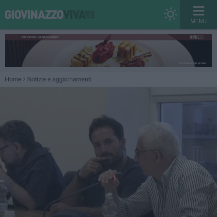
MENU
Home
Notizie e aggiornamenti