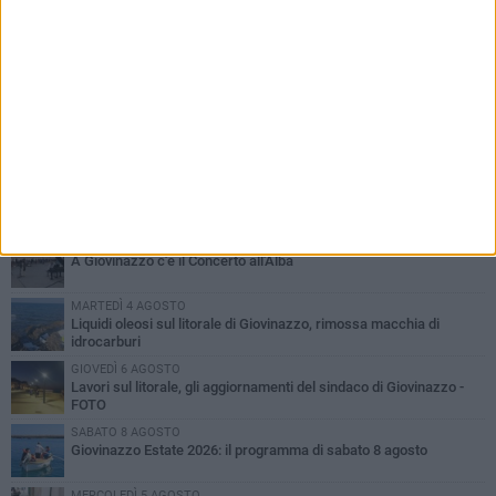
PIÙ LETTI QUESTA SETTIMANA
LUNEDÌ 3 AGOSTO
Miss Mamma Italiana: premiata anche una giovinazzese
VENERDÌ 7 AGOSTO
A Giovinazzo c'è il Concerto all'Alba
MARTEDÌ 4 AGOSTO
Liquidi oleosi sul litorale di Giovinazzo, rimossa macchia di
idrocarburi
GIOVEDÌ 6 AGOSTO
Lavori sul litorale, gli aggiornamenti del sindaco di Giovinazzo -
FOTO
SABATO 8 AGOSTO
Giovinazzo Estate 2026: il programma di sabato 8 agosto
MERCOLEDÌ 5 AGOSTO