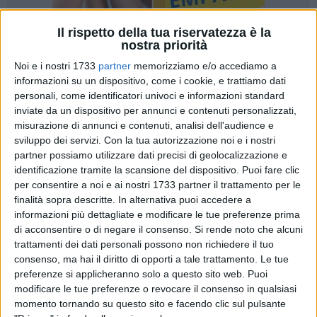
Il rispetto della tua riservatezza è la
nostra priorità
Noi e i nostri 1733
partner
memorizziamo e/o accediamo a
17
A cura di
informazioni su un dispositivo, come i cookie, e trattiamo dati
GIANLUCA BATTISTA
personali, come identificatori univoci e informazioni standard
inviate da un dispositivo per annunci e contenuti personalizzati,
misurazione di annunci e contenuti, analisi dell'audience e
«Quello in foto (sotto l'artocolo, ndr) è uno stralcio del
sviluppo dei servizi.
Con la tua autorizzazione noi e i nostri
partner possiamo utilizzare dati precisi di geolocalizzazione e
progetto esecutivo di riqualificazione del lungomare di
identificazione tramite la scansione del dispositivo. Puoi fare clic
Levante; una riqualificazione, è bene ribadirlo, pagata con
per consentire a noi e ai nostri 1733 partner il trattamento per le
soldi pubblici, quindi di tutti quanti noi! Come potete vedere,
finalità sopra descritte. In alternativa puoi accedere a
nell'area del "Porto Vecchio" era prevista (ed è stata
informazioni più dettagliate e modificare le tue preferenze prima
successivamente realizzata) un'area da utilizzare come lido
di acconsentire o di negare il consenso.
Si rende noto che alcuni
pubblico: in pratica una spiaggia pubblica!».
trattamenti dei dati personali possono non richiedere il tuo
consenso, ma hai il diritto di opporti a tale trattamento. Le tue
preferenze si applicheranno solo a questo sito web. Puoi
Non si ferma l'azione politica di
Girolamo Capurso
e di tutta
modificare le tue preferenze o revocare il consenso in qualsiasi
PrimaVera Alternativa. Il consigliere comunale di
momento tornando su questo sito e facendo clic sul pulsante
opposizione ha postato nelle ultime ore uno stralcio del