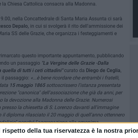
e la Chiesa Cattolica consacra alla Madonna.
.00, nella Concattedrale di Santa Maria Assunta ci sarà
esco Depalo,
in cui si svolgerà il rito dell'ammissione dei
Maria SS delle Grazie, che organizza i festeggiamenti e
 ha rimarcato questo importante appuntamento, pubblicando
onendo un passaggio
"La Vergine delle Grazie -Dalla
ella di tutti i ceti cittadini"
curato da
Diego de Ceglia
,
 il passaggio:
«...è bene ricordare che entrambi i fratelli,
 data
15 maggio 1865
sottoscrissero l'istanza presentata
erezione "canonica" dell'associazione che già da anni, per
zo la devozione alla Madonna delle Grazie. Numerosi
era presso la chiesetta di S. Lorenzo davanti all'immagine
il diploma rilasciato il 20 maggio di quell'anno ottennero
odalizio" nonché l'aggregazione alla omonima
 sede a Parigi nella chiesa di nostra Signora delle
l rispetto della tua riservatezza è la nostra prior
ggiori indulgenze in vita e soprattutto dopo la morte».