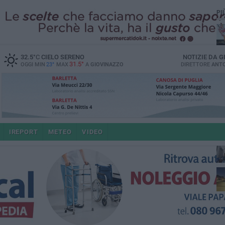
PI
32.5
°C
CIELO SERENO
NOTIZIE DA
G
31.5°
OGGI MIN
23°
MAX
A
GIOVINAZZO
DIRETTORE
ANTO
po
IREPORT
METEO
VIDEO
4 a