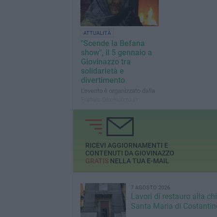
ATTUALITÀ
"Scende la Befana
show", il 5 gennaio a
Giovinazzo tra
solidarietà e
divertimento
L'evento è organizzato dalla
Fratres Giovinazzo in
collaborazione con
l'associazione Maria SS
delle Grazie
RICEVI AGGIORNAMENTI E
CONTENUTI DA GIOVINAZZO
GRATIS
NELLA TUA E-MAIL
7 AGOSTO 2026
Lavori di restauro alla ch
Santa Maria di Costantin