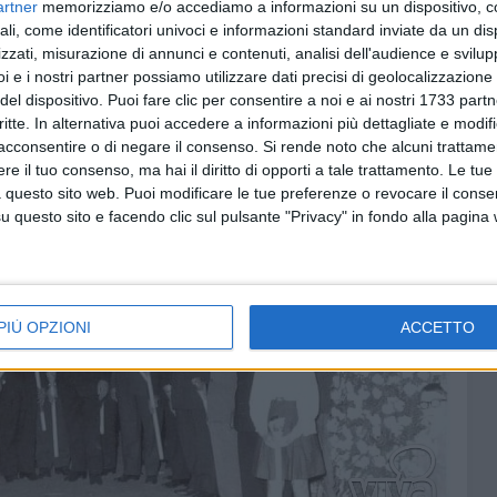
artner
memorizziamo e/o accediamo a informazioni su un dispositivo, c
ali, come identificatori univoci e informazioni standard inviate da un di
zzati, misurazione di annunci e contenuti, analisi dell'audience e svilupp
i e i nostri partner possiamo utilizzare dati precisi di geolocalizzazione 
del dispositivo. Puoi fare clic per consentire a noi e ai nostri 1733 partn
critte. In alternativa puoi accedere a informazioni più dettagliate e modif
acconsentire o di negare il consenso.
Si rende noto che alcuni trattamen
e il tuo consenso, ma hai il diritto di opporti a tale trattamento. Le tue
 questo sito web. Puoi modificare le tue preferenze o revocare il conse
questo sito e facendo clic sul pulsante "Privacy" in fondo alla pagina
PIÙ OPZIONI
ACCETTO