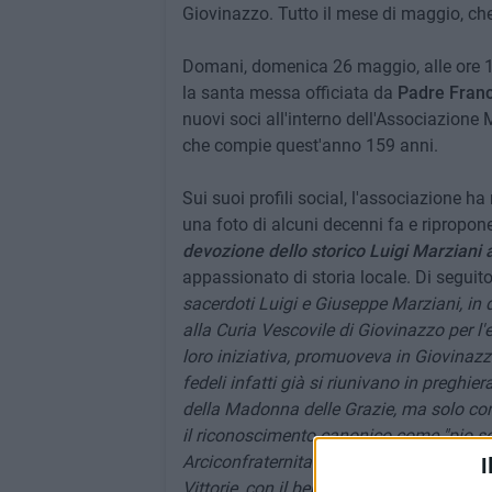
Giovinazzo. Tutto il mese di maggio, ch
Domani, domenica 26 maggio, alle ore 19
la santa messa officiata da
Padre Franc
nuovi soci all'interno dell'Associazione 
che compie quest'anno 159 anni.
Sui suoi profili social, l'associazione
una foto di alcuni decenni fa e riprop
devozione dello storico Luigi Marziani a qu
appassionato di storia locale. Di seguito
sacerdoti Luigi e Giuseppe Marziani, in
alla Curia Vescovile di Giovinazzo per l'
loro iniziativa, promuoveva in Giovinaz
fedeli infatti già si riunivano in preghi
della Madonna delle Grazie, ma solo con 
il riconoscimento canonico come "pio s
Arciconfraternita madre che aveva la sua
I
Vittorie, con il beneficio di godere di ma