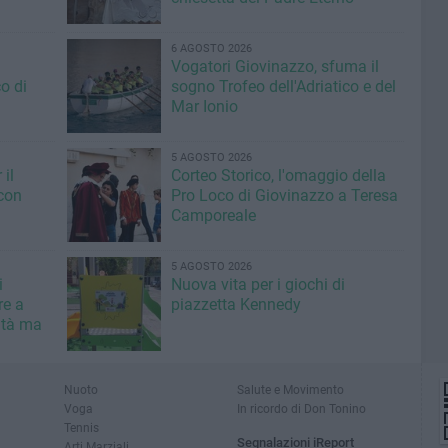
6 AGOSTO 2026
Vogatori Giovinazzo, sfuma il
o di
sogno Trofeo dell'Adriatico e del
Mar Ionio
5 AGOSTO 2026
il
Corteo Storico, l'omaggio della
con
Pro Loco di Giovinazzo a Teresa
Camporeale
5 AGOSTO 2026
i
Nuova vita per i giochi di
re a
piazzetta Kennedy
ità ma
Nuoto
Salute e Movimento
Voga
In ricordo di Don Tonino
Tennis
Segnalazioni iReport
Arti Marziali