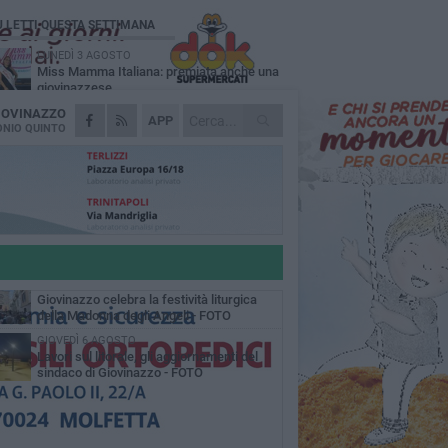
Ù LETTI QUESTA SETTIMANA
LUNEDÌ 3 AGOSTO
Miss Mamma Italiana: premiata anche una
giovinazzese
IOVINAZZO
MARTEDÌ 4 AGOSTO
APP
Liquidi oleosi sul litorale di Giovinazzo,
NIO QUINTO
rimossa macchia di idrocarburi
MERCOLEDÌ 5 AGOSTO
Problemi raccolta plastica in Puglia:
l'assessora Ciliento prova a spegnere le
lemiche
LUNEDÌ 3 AGOSTO
«Giovinazzo, a che punto siamo?»:
PrimaVera Alternativa traccia il bilancio di
nni di Sollecito
MARTEDÌ 4 AGOSTO
Giovinazzo celebra la festività liturgica
della Madonna degli Angeli - FOTO
GIOVEDÌ 6 AGOSTO
Lavori sul litorale, gli aggiornamenti del
sindaco di Giovinazzo - FOTO