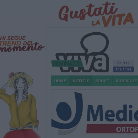
21.595
FANPAGE
HOME
NOTIZIE
SPORT
RUBRICHE