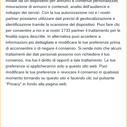
inviate da un dispositivo per annunci e contenuti personalizzati,
misurazione di annunci e contenuti, analisi dell'audience e
sviluppo dei servizi.
Con la tua autorizzazione noi e i nostri
partner possiamo utilizzare dati precisi di geolocalizzazione e
identificazione tramite la scansione del dispositivo. Puoi fare clic
per consentire a noi e ai nostri 1733 partner il trattamento per le
finalità sopra descritte. In alternativa puoi accedere a
informazioni più dettagliate e modificare le tue preferenze prima
Entra nel vivo la nona edizione della coppa "Marcello Renna",
di acconsentire o di negare il consenso.
Si rende noto che alcuni
torneo Open nazionale maschile patrocinato dal Comitato
trattamenti dei dati personali possono non richiedere il tuo
Olimpico Nazionale Italiano, dalla Federazione Italiana
consenso, ma hai il diritto di opporti a tale trattamento. Le tue
Tennis e dal Comune di Giovinazzo.
preferenze si applicheranno solo a questo sito web. Puoi
modificare le tue preferenze o revocare il consenso in qualsiasi
Da qualche giorno sulle nuovissime superfici Mantoflex si
momento tornando su questo sito e facendo clic sul pulsante
sono avvicendati circa 80 atleti di spessore provenienti da
"Privacy" in fondo alla pagina web.
varie regioni d'Italia. Tra questi balza agli occhi la qualificata
e numerosa partecipazione di giocatori di seconda categoria
e soprattutto l'iscrizione di Andrea Pellegrino, miglior under
18 d'Italia e reduce dai tornei di Wimbledon, Roland Garros
ed Australian Open Junior.