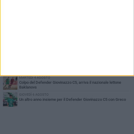
PIÙ LETTI QUESTA SETTIMANA
SABATO 1 AGOSTO
Il Defender Giovinazzo C5 pone sempre fiducia in Marolla
MARTEDÌ 4 AGOSTO
U.S. Giovinazzo Calcio: una giornata per ricordare chi ha fatto la
storia biancoverde
DOMENICA 2 AGOSTO
Trofeo Adriatico e Mar Ionio: Giovinazzo si gioca il titolo in Cala
Porto
GIOVEDÌ 6 AGOSTO
Vogatori Giovinazzo, sfuma il sogno Trofeo dell'Adriatico e del
Mar Ionio
MARTEDÌ 4 AGOSTO
Colpo del Defender Giovinazzo C5, arriva il nazionale lettone
Baklanovs
GIOVEDÌ 6 AGOSTO
Un altro anno insieme per il Defender Giovinazzo C5 con Greco