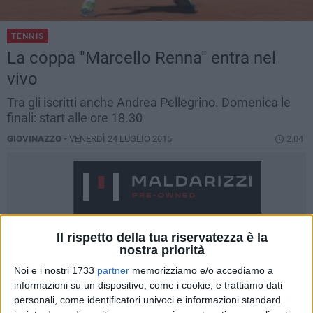
TENNIS
La coppa "Marcello Renna" entra nel
vivo
Tra gli iscritti anche Andrea Pellegrino. Domenica le
finali: start alle ore 18.30
GIOVINAZZO -
VENERDÌ 24 LUGLIO 2015
2.04
Il rispetto della tua riservatezza è la
nostra priorità
Noi e i nostri 1733
partner
memorizziamo e/o accediamo a
informazioni su un dispositivo, come i cookie, e trattiamo dati
personali, come identificatori univoci e informazioni standard